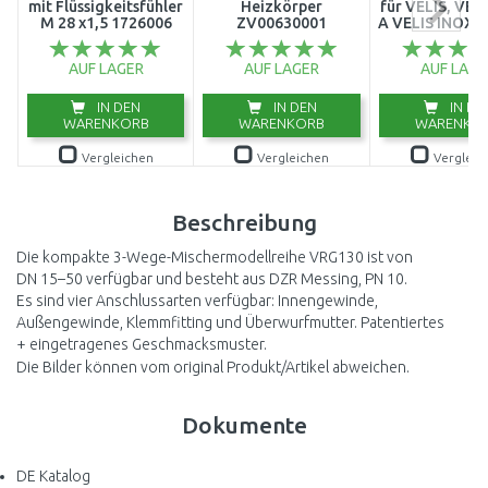
mit Flüssigkeitsfühler
Heizkörper
für VELIS, VEL
M 28 x1,5 1726006
ZV00630001
A VELIS INOX 
AUF LAGER
AUF LAGER
AUF LAGE
IN DEN
IN DEN
IN DE
WARENKORB
WARENKORB
WARENKO
Vergleichen
Vergleichen
Vergleic
Beschreibung
Die kompakte 3-Wege-Mischermodellreihe VRG130 ist von
DN 15–50 verfügbar und besteht aus DZR Messing, PN 10.
Es sind vier Anschlussarten verfügbar: Innengewinde,
Außengewinde, Klemmfitting und Überwurfmutter. Patentiertes
+ eingetragenes Geschmacksmuster.
Die Bilder können vom original Produkt/Artikel abweichen.
Dokumente
DE Katalog