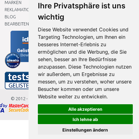
MARKEN
Ihre Privatsphäre ist uns
REKLAMATIONEN UND RETOUREN
wichtig
BLOG
BEARBEITEN SIE MEINE COOKIE-EINSTELLUNGEN
Diese Website verwendet Cookies und
Targeting Technologien, um Ihnen ein
besseres Internet-Erlebnis zu
ermöglichen und die Werbung, die Sie
sehen, besser an Ihre Bedürfnisse
anzupassen. Diese Technologien nutzen
wir außerdem, um Ergebnisse zu
messen, um zu verstehen, woher unsere
Besucher kommen oder um unsere
Website weiter zu entwickeln.
© 2012 - 2026
Baumarkteu.de
Alle akzeptieren
Ich lehne ab
Einstellungen ändern