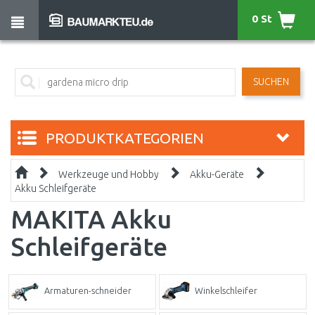
0 St
SUCHEN
PRODUKTKATEGORIEN
Werkzeuge und Hobby
Akku-Geräte
Akku Schleifgeräte
MAKITA Akku
Schleifgeräte
Armaturen-schneider
Winkelschleifer