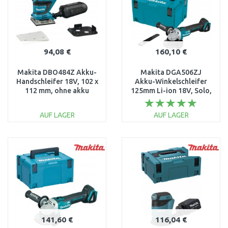
94,08 €
160,10 €
Makita DBO484Z Akku-
Makita DGA506ZJ
Handschleifer 18V, 102 x
Akku-Winkelschleifer
112 mm, ohne akku
125mm Li-ion 18V, Solo,
Makpac
AUF LAGER
AUF LAGER
IN DEN
IN DEN
WARENKORB
WARENKORB
Vergleichen
Vergleichen
141,60 €
116,04 €