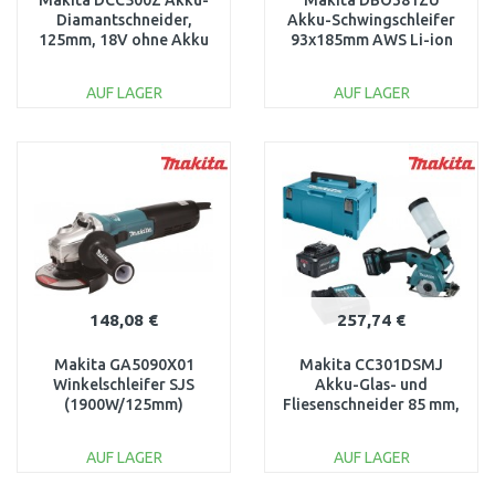
Makita DCC500Z Akku-
Makita DBO381ZU
Diamantschneider,
Akku-Schwingschleifer
125mm, 18V ohne Akku
93x185mm AWS Li-ion
LXT 18V, ohne akku Z
AUF LAGER
AUF LAGER
IN DEN
IN DEN
WARENKORB
WARENKORB
Vergleichen
Vergleichen
148,08 €
257,74 €
Makita GA5090X01
Makita CC301DSMJ
Winkelschleifer SJS
Akku-Glas- und
(1900W/125mm)
Fliesenschneider 85 mm,
CXT (2x4,0Ah/12V)
MAKPAC 3
AUF LAGER
AUF LAGER
IN DEN
IN DEN