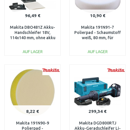
96,49 €
10,90 €
Makita DBO481Z Akku-
Makita 191N91-7
Handschleifer 18V,
Polierpad - Schaumstoff
114x140 mm, ohne akku
weiß, 80 mm, für
DPV300
AUF LAGER
AUF LAGER
IN DEN
IN DEN
WARENKORB
WARENKORB
Vergleichen
Vergleichen
8,22 €
299,34 €
Makita 191N90-9
Makita DGD800RTJ
Polierpad -
Akku-Geradschleifer Li-