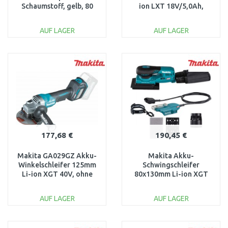
Schaumstoff, gelb, 80
ion LXT 18V/5,0Ah,
mm, für DPV300
Makpac
AUF LAGER
AUF LAGER
IN DEN
IN DEN
WARENKORB
WARENKORB
Vergleichen
Vergleichen
177,68 €
190,45 €
Makita GA029GZ Akku-
Makita Akku-
Winkelschleifer 125mm
Schwingschleifer
Li-ion XGT 40V, ohne
80x130mm Li-ion XGT
Akku
40V, ohne akku
BO005CGZ
AUF LAGER
AUF LAGER
IN DEN
IN DEN
WARENKORB
WARENKORB