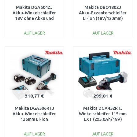
Makita DGA504ZJ
Makita DBO180ZJ
Akku-Winkelschleifer
Akku-Exzenterschleifer
18V ohne Akku und
Li-Ion (18V/123mm)
Ladegerät, Makpac 2
ohne Akku, Makpac
AUF LAGER
AUF LAGER
IN DEN
IN DEN
WARENKORB
WARENKORB
Vergleichen
Vergleichen
310,77 €
299,01 €
Makita DGA506RTJ
Makita DGA452RTJ
Akku-Winkelschleifer
Winkelschleifer 115 mm
125mm Li-ion
LXT (2x5,0Ah/18V)
(2x18V/5,0Ah) Makpac
Makpac
AUF LAGER
AUF LAGER