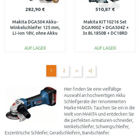
282,90 €
510,87 €
Makita DGA504 Akku-
Makita KIT10216 Set
Winkelschleifer 125 mm,
DGA900Z + DGA504Z +
Li-ion 18V, ohne Akku
3x BL1850B + DC18RD
AUF LAGER
AUF LAGER
IN DEN
IN DEN
WARENKORB
WARENKORB
1
2
>
>|
Vergleichen
Vergleichen
Hier finden Sie eine vielfältige
Auswahl an hochwertigen Akku
Schleifgeräte der renommierten
Marke MAKITA. Tauchen Sie ein in die
Welt von MAKITA und entdecken Sie
die perfekten Armaturen-schneider,
Winkelschleifer, Schwingschleifer,
Exzentrische Schleifer, Geradschleifern, Bandschleifer.