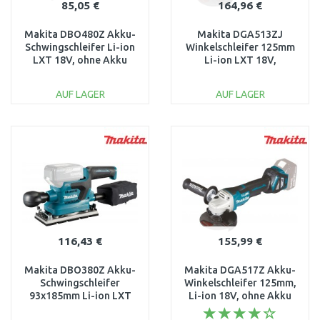
85,05 €
164,96 €
Makita DBO480Z Akku-
Makita DGA513ZJ
Schwingschleifer Li-ion
Winkelschleifer 125mm
LXT 18V, ohne Akku
Li-ion LXT 18V,
Makpac,ohne akku Z
AUF LAGER
AUF LAGER
IN DEN
IN DEN
WARENKORB
WARENKORB
Vergleichen
Vergleichen
116,43 €
155,99 €
Makita DBO380Z Akku-
Makita DGA517Z Akku-
Schwingschleifer
Winkelschleifer 125mm,
93x185mm Li-ion LXT
Li-ion 18V, ohne Akku
18V, ohne akku Z