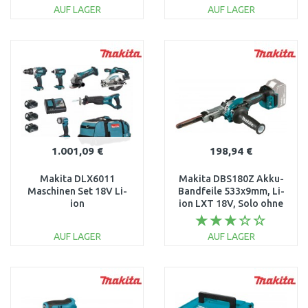
AUF LAGER
AUF LAGER
IN DEN
IN DEN
WARENKORB
WARENKORB
Vergleichen
Vergleichen
1.001,09 €
198,94 €
Makita DLX6011
Makita DBS180Z Akku-
Maschinen Set 18V Li-
Bandfeile 533x9mm, Li-
ion
ion LXT 18V, Solo ohne
(DHP458Z+DSS610Z+DJR181Z+DTD146Z+DGA452Z+DML802Z
Akku
AUF LAGER
AUF LAGER
IN DEN
IN DEN
WARENKORB
WARENKORB
Vergleichen
Vergleichen