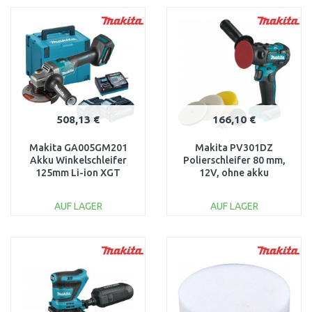
WARENKORB
WARENKORB
Vergleichen
Vergleichen
508,13 €
166,10 €
Makita GA005GM201
Makita PV301DZ
Akku Winkelschleifer
Polierschleifer 80 mm,
125mm Li-ion XGT
12V, ohne akku
(2x4,0Ah/40V) Makpac 4
AUF LAGER
AUF LAGER
IN DEN
IN DEN
WARENKORB
WARENKORB
Vergleichen
Vergleichen