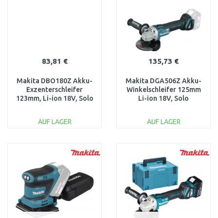
Vergleichen
Vergleichen
83,81 €
135,73 €
Makita DBO180Z Akku-
Makita DGA506Z Akku-
Exzenterschleifer
Winkelschleifer 125mm
123mm, Li-ion 18V, Solo
Li-ion 18V, Solo
ohne Akku
AUF LAGER
AUF LAGER
IN DEN
IN DEN
WARENKORB
WARENKORB
Vergleichen
Vergleichen