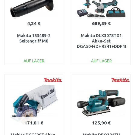
4,24 €
689,59 €
Makita 153489-2
Makita DLX3078TX1
Seitengriff M8
Akku-Set
DGA504+DHR241+DDF482
Li-ion LXT 18V
(3x5,0Ah+DC18RC)
AUF LAGER
AUF LAGER
IN DEN
IN DEN
WARENKORB
WARENKORB
Vergleichen
Vergleichen
171,81 €
125,90 €