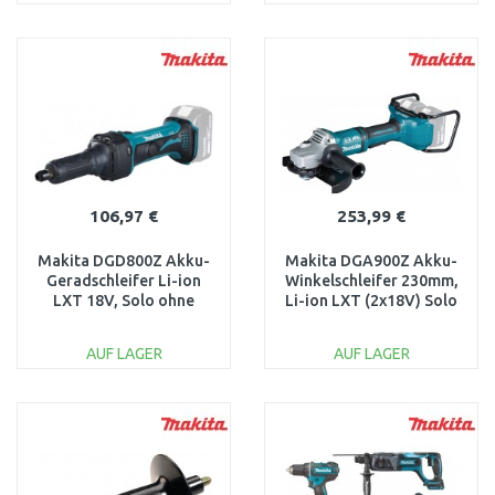
IN DEN
IN DEN
WARENKORB
WARENKORB
Vergleichen
Vergleichen
106,97 €
253,99 €
Makita DGD800Z Akku-
Makita DGA900Z Akku-
Geradschleifer Li-ion
Winkelschleifer 230mm,
LXT 18V, Solo ohne
Li-ion LXT (2x18V) Solo
Akku
ohne Akku
AUF LAGER
AUF LAGER
IN DEN
IN DEN
WARENKORB
WARENKORB
Vergleichen
Vergleichen