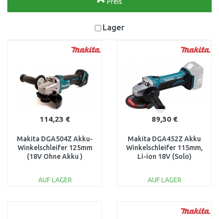
Preis
Lager
114,23 €
89,30 €
Makita DGA504Z Akku-
Makita DGA452Z Akku
Winkelschleifer 125mm
Winkelschleifer 115mm,
(18V Ohne Akku )
Li-ion 18V (Solo)
AUF LAGER
AUF LAGER
IN DEN
IN DEN
WARENKORB
WARENKORB