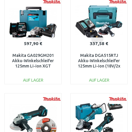
Vergleichen
Vergleichen
597,90 €
337,58 €
Makita GA029GM201
Makita DGA515RTJ
Akku-Winkelschleifer
Akku-Winkelschleifer
125mm Li-ion XGT
125mm Li-ion (18V/2x
(2x4,0Ah/ 40V) Makpac
5,0 Ah) Makpac
4
AUF LAGER
AUF LAGER
IN DEN
IN DEN
WARENKORB
WARENKORB
Vergleichen
Vergleichen