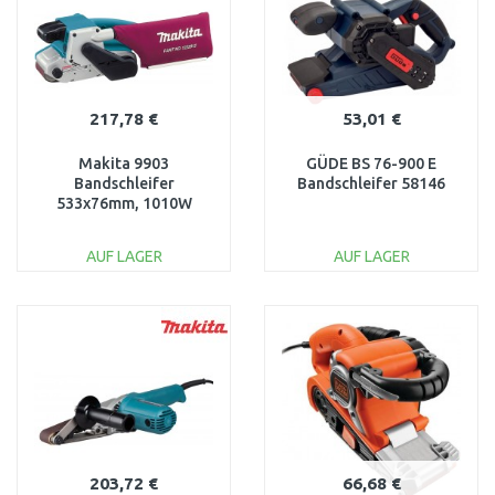
217,78 €
53,01 €
Makita 9903
GÜDE BS 76-900 E
Bandschleifer
Bandschleifer 58146
533x76mm, 1010W
AUF LAGER
AUF LAGER
IN DEN
IN DEN
WARENKORB
WARENKORB
Vergleichen
Vergleichen
203,72 €
66,68 €