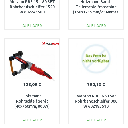
Metabo RBE 15-180 SET
Holzmann Band-
Rohrbandschleifer 1550
Tellerschleifmaschine
W 602243500
(150x1219mm/254mm/750W
BT1220TOP_230V
AUF LAGER
AUF LAGER
IN DEN
IN DEN
WARENKORB
WARENKORB
Vergleichen
Vergleichen
125,09 €
790,10 €
Holzmann
Metabo RBE 9-60 Set
Rohrschleifgerät
Rohrbandschleifer 900
(40x760mm/800W)
W 602183510
RSG760_230V
AUF LAGER
AUF LAGER