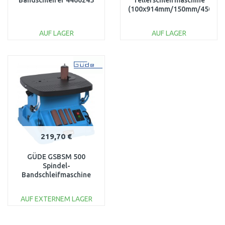
Bandschleifer 4466245
Tellerschleifmaschine
(100x914mm/150mm/450W)
BT150-914_230V
AUF LAGER
AUF LAGER
IN DEN
IN DEN
WARENKORB
WARENKORB
Vergleichen
Vergleichen
219,70 €
GÜDE GSBSM 500
Spindel-
Bandschleifmaschine
38385
AUF EXTERNEM LAGER
IN DEN
WARENKORB