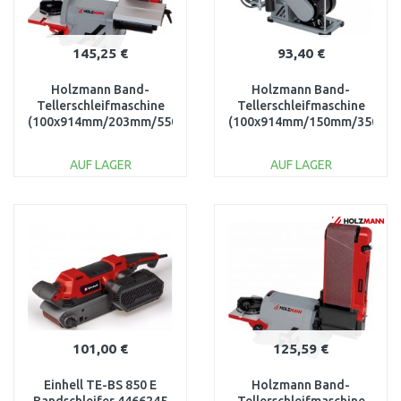
145,25 €
93,40 €
Holzmann Band-
Holzmann Band-
Tellerschleifmaschine
Tellerschleifmaschine
(100x914mm/203mm/550W)
(100x914mm/150mm/350W)
BT203-914_230V
BT46ECO_230V
AUF LAGER
AUF LAGER
IN DEN
IN DEN
WARENKORB
WARENKORB
Vergleichen
Vergleichen
101,00 €
125,59 €
Einhell TE-BS 850 E
Holzmann Band-