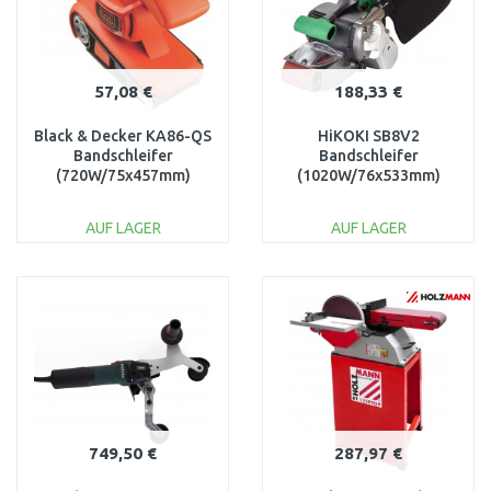
57,08 €
188,33 €
Black & Decker KA86-QS
HiKOKI SB8V2
Bandschleifer
Bandschleifer
(720W/75x457mm)
(1020W/76x533mm)
AUF LAGER
AUF LAGER
IN DEN
IN DEN
WARENKORB
WARENKORB
Vergleichen
Vergleichen
749,50 €
287,97 €