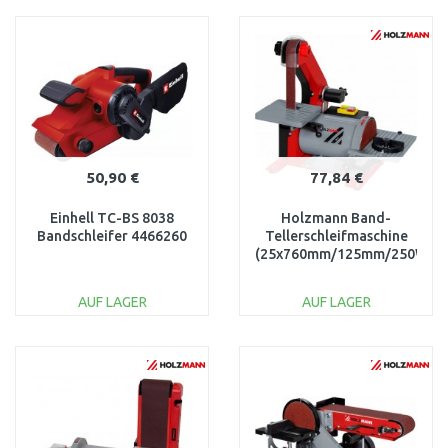
IN DEN
IN DEN
WARENKORB
WARENKORB
Vergleichen
Vergleichen
50,90 €
77,84 €
Einhell TC-BS 8038
Holzmann Band-
Bandschleifer 4466260
Tellerschleifmaschine
(25x760mm/125mm/250W)
BT75_230V
AUF LAGER
AUF LAGER
IN DEN
IN DEN
WARENKORB
WARENKORB
Vergleichen
Vergleichen