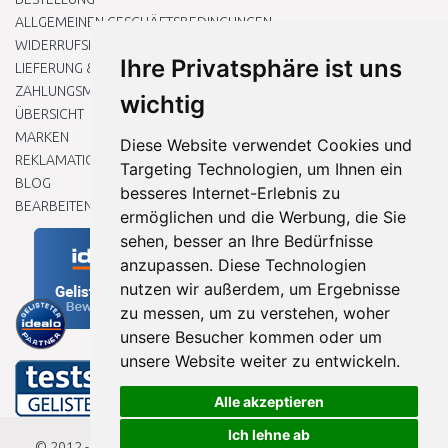
ALLGEMEINEN GESCHÄFTSBEDINGUNGEN
WIDERRUFSRECHT
Ihre Privatsphäre ist uns
LIEFERUNG & ZAHLUNG
ZAHLUNGSMETHODEN
wichtig
ÜBERSICHT
MARKEN
Diese Website verwendet Cookies und
REKLAMATIONEN UND RETOUREN
Targeting Technologien, um Ihnen ein
BLOG
besseres Internet-Erlebnis zu
BEARBEITEN SIE MEINE COOKIE-EINSTELLUNGEN
ermöglichen und die Werbung, die Sie
sehen, besser an Ihre Bedürfnisse
anzupassen. Diese Technologien
nutzen wir außerdem, um Ergebnisse
zu messen, um zu verstehen, woher
unsere Besucher kommen oder um
unsere Website weiter zu entwickeln.
Alle akzeptieren
Ich lehne ab
© 2012 - 2026
Baumarkteu.de