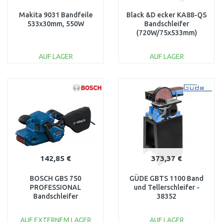
Makita 9031 Bandfeile
Black &D ecker KA88-QS
533x30mm, 550W
Bandschleifer
(720W/75x533mm)
AUF LAGER
AUF LAGER
IN DEN
IN DEN
WARENKORB
WARENKORB
Vergleichen
Vergleichen
142,85 €
373,37 €
BOSCH GBS 750
GÜDE GBTS 1100 Band
PROFESSIONAL
und Tellerschleifer -
Bandschleifer
38352
06012C1020
AUF EXTERNEM LAGER
AUF LAGER