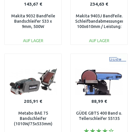
143,67 €
234,63 €
Makita 9032 Bandfeile
Makita 9403J Bandfeile.
Bandschleifer 533 x
Schleifbandabmessungen:
9mm, 500W
100x610mm / Leistung:
1.200W, Makpac
AUF LAGER
AUF LAGER
IN DEN
IN DEN
WARENKORB
WARENKORB
Vergleichen
Vergleichen
205,91 €
88,99 €
Metabo BAE 75
GÜDE GBTS 400 Band u.
Bandschleifer
Tellerschleifer 55135
(1010W/75x533mm)
600375000