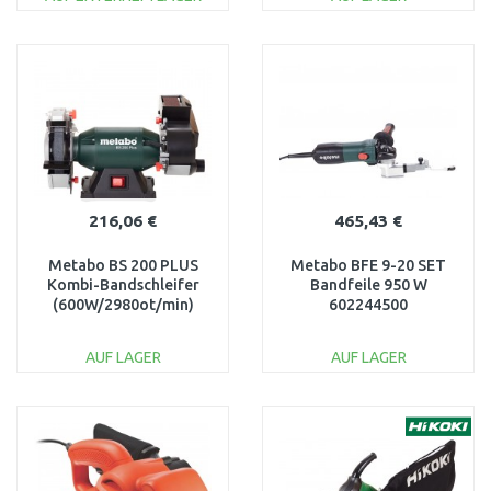
IN DEN
IN DEN
WARENKORB
WARENKORB
Vergleichen
Vergleichen
216,06 €
465,43 €
Metabo BS 200 PLUS
Metabo BFE 9-20 SET
Kombi-Bandschleifer
Bandfeile 950 W
(600W/2980ot/min)
602244500
604220000
AUF LAGER
AUF LAGER
IN DEN
IN DEN
WARENKORB
WARENKORB
Vergleichen
Vergleichen