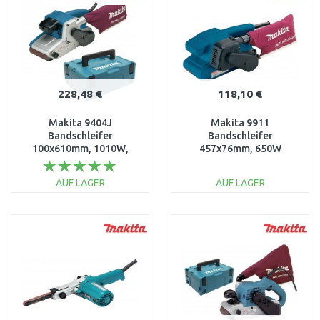
228,48 €
118,10 €
Makita 9404J
Makita 9911
Bandschleifer
Bandschleifer
100x610mm, 1010W,
457x76mm, 650W
Makpac
AUF LAGER
AUF LAGER
IN DEN
IN DEN
WARENKORB
WARENKORB
Vergleichen
Vergleichen