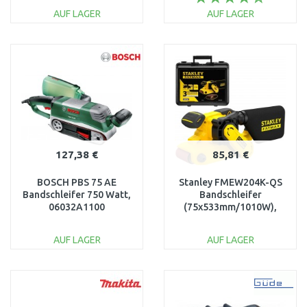
AUF LAGER
AUF LAGER
IN DEN
IN DEN
WARENKORB
WARENKORB
Vergleichen
Vergleichen
127,38 €
85,81 €
BOSCH PBS 75 AE
Stanley FMEW204K-QS
Bandschleifer 750 Watt,
Bandschleifer
06032A1100
(75x533mm/1010W),
Koffer
AUF LAGER
AUF LAGER
IN DEN
IN DEN
WARENKORB
WARENKORB
Vergleichen
Vergleichen