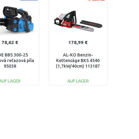
78,62 €
178,99 €
E BBS 300-25
AL-KO Benzin-
vá reťazová píla
Kettensäge BKS 4540
95038
(1,7kW/40cm) 113187
AUF LAGER
AUF LAGER
IN DEN
IN DEN
ARENKORB
WARENKORB
Vergleichen
Vergleichen