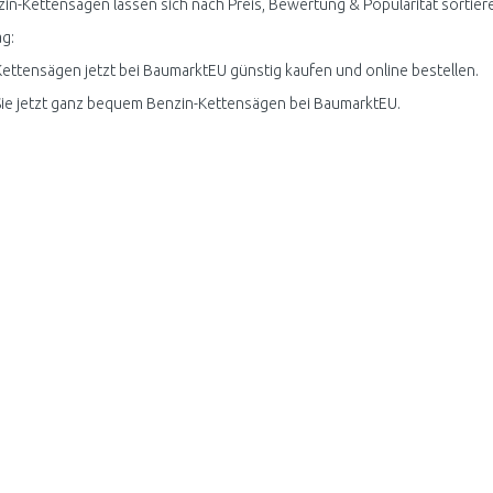
zin-Kettensägen lassen sich nach Preis, Bewertung & Popularität sortier
g:
ettensägen jetzt bei BaumarktEU günstig kaufen und online bestellen.
ie jetzt ganz bequem Benzin-Kettensägen bei BaumarktEU.