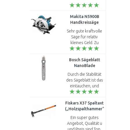
Makita N5900B
Handkreissäge
(2000W/235mm)
Sehr gute kraftvolle
Säge für relativ
kleines Geld. Zu
empfehlen ..
Bosch Sägeblatt
NanoBlade
WoodBasic 50,
Durch die Stabilität
2609256D83
des Sägeblatt ist das
eintauchen, und
exakte Schnitte ein
Kinderspiel ..
Fiskars X37 Spaltaxt
(„Holzspalthammer“)
(3680 g/ 91cm)
Ein super gutes
(122160) 1001704
Angebot, Qualität u
und Preis sind Top.