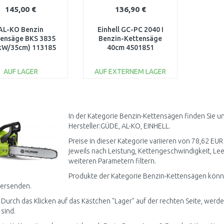
145,00 €
136,90 €
AL-KO Benzin
Einhell GC-PC 2040 I
tensäge BKS 3835
Benzin-Kettensäge
2kW/35cm) 113185
40cm 4501851
AUF LAGER
AUF EXTERNEM LAGER
IN DEN
IN DEN
WARENKORB
WARENKORB
Vergleichen
Vergleichen
In der Kategorie Benzin-Kettensägen finden Sie u
Hersteller:GÜDE, AL-KO, EINHELL.
Preise in dieser Kategorie variieren von 78,62 EUR
jeweils nach Leistung, Kettengeschwindigkeit, Leer
weiteren Parametern filtern.
Produkte der Kategorie Benzin-Kettensägen könne
versenden.
 Durch das Klicken auf das Kästchen "Lager" auf der rechten Seite, werd
 sind.