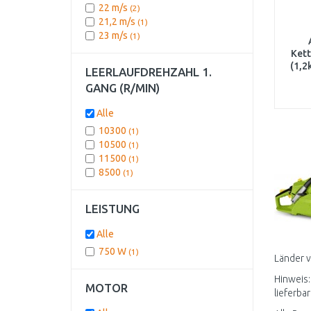
22 m/s
(2)
21,2 m/s
(1)
23 m/s
(1)
Ket
(1,
LEERLAUFDREHZAHL 1.
GANG (R/MIN)
Alle
10300
(1)
10500
(1)
11500
(1)
8500
(1)
LEISTUNG
Alle
750 W
(1)
Länder 
Hinweis:
MOTOR
lieferbar