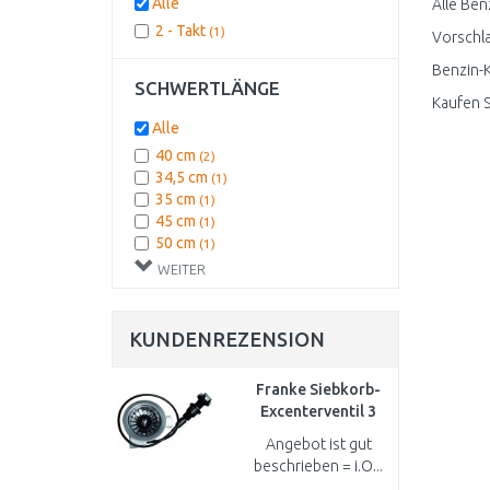
Alle
Alle Ben
2 - Takt
(1)
Vorschla
Benzin-K
SCHWERTLÄNGE
Kaufen S
Alle
40 cm
(2)
34,5 cm
(1)
35 cm
(1)
45 cm
(1)
50 cm
(1)
WEITER
KUNDENREZENSION
Franke Siebkorb-
Excenterventil 3
1/2" F1314.30
Angebot ist gut
beschrieben = i.O...