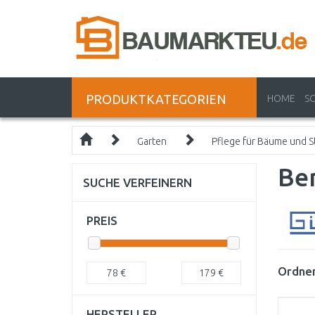
PRODUKTKATEGORIEN
HOME
S
Garten
Pflege für Bäume und S
Be
SUCHE VERFEINERN
PREIS
Ordnen
78
€
179
€
HERSTELLER