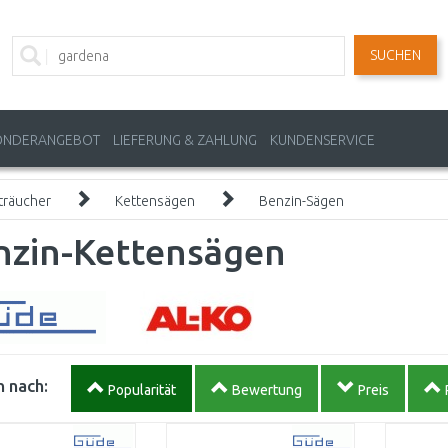
SUCHEN
ONDERANGEBOT
LIEFERUNG & ZAHLUNG
KUNDENSERVICE
träucher
Kettensägen
Benzin-Sägen
nzin-Kettensägen
 nach:
Popularität
Bewertung
Preis