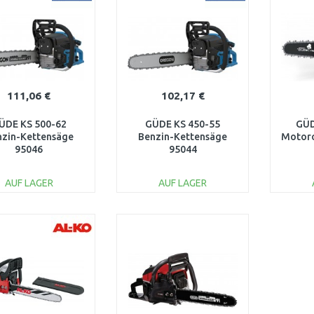
111,06 €
102,17 €
ÜDE KS 500-62
GÜDE KS 450-55
GÜD
nzin-Kettensäge
Benzin-Kettensäge
Motoro
95046
95044
AUF LAGER
AUF LAGER
IN DEN
IN DEN
WARENKORB
WARENKORB
W
Vergleichen
Vergleichen