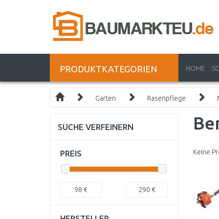
PRODUKTKATEGORIEN
HOME
S
Garten
Rasenpflege
Be
SUCHE VERFEINERN
Keine Pr
PREIS
98
€
290
€
HERSTELLER