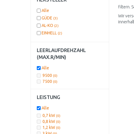
filtern.
Alle
Wir vers
GÜDE
(3)
innerha
AL-KO
(2)
EINHELL
(2)
LEERLAUFDREHZAHL
(MAX.R/MIN)
Alle
9500
(0)
7500
(0)
LEISTUNG
Alle
0,7 kW
(0)
0,8 kW
(0)
1,2 kW
(0)
3 kW
(0)