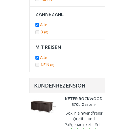
ZÄHNEZAHL
Alle
3
(0)
MIT REISEN
Alle
NEIN
(0)
KUNDENREZENSION
KETER ROCKWOOD
570L Garten-
Aufbewahrungsbox
Box in einwandfreier
155 x 72,4 x 64,4 cm,
Qualität und
braun 17197729
Paßgenauigkeit - Sehr