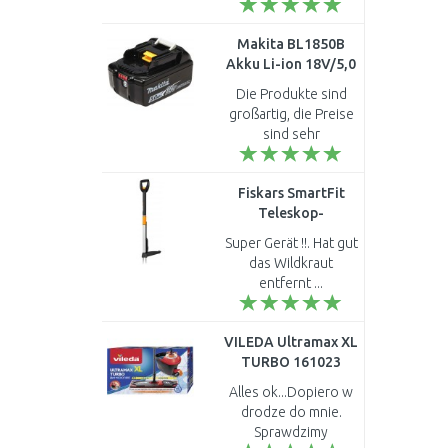
schönes Design -
Leichte Montage -
Makita BL1850B
Sehr stabil - Preis ok -
Akku Li-ion 18V/5,0
-- Sehr
Ah 197280-8
empfehlenswert!..
Die Produkte sind
großartig, die Preise
sind sehr
erschwinglich und
von guter Qualität..
Fiskars SmartFit
Teleskop-
Unkrautstecher 99-
Super Gerät !!. Hat gut
119cm 1020125
das Wildkraut
entfernt ...
VILEDA Ultramax XL
TURBO 161023
Alles ok...Dopiero w
drodze do mnie.
Sprawdzimy