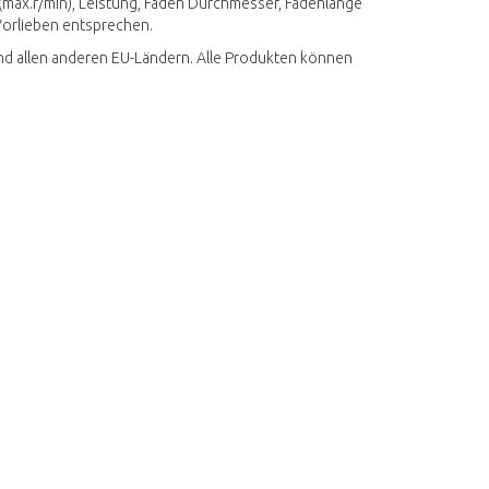
(max.r/min), Leistung, Faden Durchmesser, Fadenlänge
 Vorlieben entsprechen.
nd allen anderen EU-Ländern. Alle Produkten können