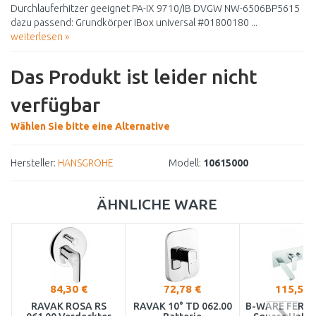
Durchlauferhitzer geeignet PA-IX 9710/IB DVGW NW-6506BP5615
dazu passend: Grundkörper iBox universal #01800180 ...
weiterlesen »
Das Produkt ist leider nicht
verfügbar
Wählen Sie bitte eine Alternative
Hersteller:
HANSGROHE
Modell:
10615000
ÄHNLICHE WARE
84,30 €
72,78 €
115,58 
RAVAK ROSA RS
RAVAK 10° TD 062.00
B-WARE FERRO