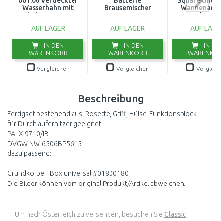
061.00 Verdeckter
Batterie
Square Unter
Wasserhahn mit
Brausemischer
Wannenarma
Schalter X070014
X070069
wandmonti
BAQ11P
AUF LAGER
AUF LAGER
AUF LAGE
AUSVERPA
IN DEN
IN DEN
IN DE
WARENKORB
WARENKORB
WARENKO
Vergleichen
Vergleichen
Vergleic
Beschreibung
Fertigset bestehend aus: Rosette, Griff, Hülse, Funktionsblock
für Durchlauferhitzer geeignet
PA-IX 9710/IB
DVGW NW-6506BP5615
dazu passend:
Grundkörper iBox universal #01800180
Die Bilder können vom original Produkt/Artikel abweichen.
Um nach Österreich zu versenden, besuchen Sie
Classic