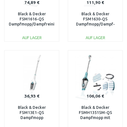
74,89 €
111,90 €
Black & Decker
Black & Decker
FSM1616-QS
FSM1630-QS
Dampfmopp/Dampfreiniger
Dampfmopp/Dampf-
(1600W), AutoSelect
Reiniger (1600W),
AutoSelect
AUF LAGER
AUF LAGER
IN DEN
IN DEN
WARENKORB
WARENKORB
Vergleichen
Vergleichen
36,93 €
106,06 €
Black & Decker
Black & Decker
FSM13E1-QS
FSMH1351SM-QS
Dampfmopp
Dampfmopp mit
(1300W/0,38L)
Handdampfreiniger 9in1