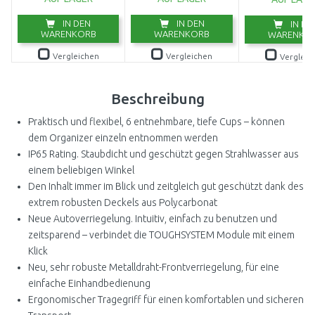
IN DEN
IN DEN
IN DE
WARENKORB
WARENKORB
WARENKO
Vergleichen
Vergleichen
Vergleic
Beschreibung
Praktisch und flexibel, 6 entnehmbare, tiefe Cups – können
dem Organizer einzeln entnommen werden
IP65 Rating. Staubdicht und geschützt gegen Strahlwasser aus
einem beliebigen Winkel
Den Inhalt immer im Blick und zeitgleich gut geschützt dank des
extrem robusten Deckels aus Polycarbonat
Neue Autoverriegelung. Intuitiv, einfach zu benutzen und
zeitsparend – verbindet die TOUGHSYSTEM Module mit einem
Klick
Neu, sehr robuste Metalldraht-Frontverriegelung, für eine
einfache Einhandbedienung
Ergonomischer Tragegriff für einen komfortablen und sicheren