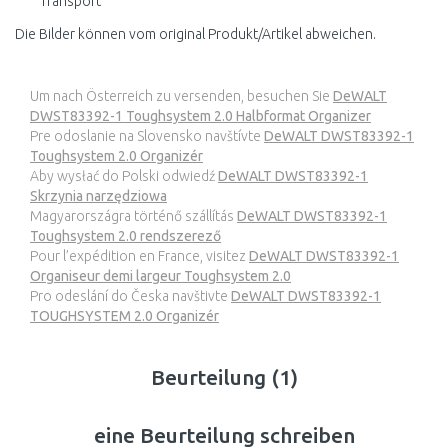
Transport
Die Bilder können vom original Produkt/Artikel abweichen.
Um nach Österreich zu versenden, besuchen Sie
DeWALT
DWST83392-1 Toughsystem 2.0 Halbformat Organizer
Pre odoslanie na Slovensko navštívte
DeWALT DWST83392-1
Toughsystem 2.0 Organizér
Aby wysłać do Polski odwiedź
DeWALT DWST83392-1
Skrzynia narzędziowa
Magyarországra történő szállítás
DeWALT DWST83392-1
Toughsystem 2.0 rendszerező
Pour l’expédition en France, visitez
DeWALT DWST83392-1
Organiseur demi largeur Toughsystem 2.0
Pro odeslání do Česka navštivte
DeWALT DWST83392-1
TOUGHSYSTEM 2.0 Organizér
Beurteilung (1)
eine Beurteilung schreiben