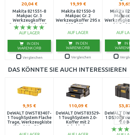
20,04 €
19,99 €
39,65 €
Makita 821551-8
Makita 821550-0
Makita 8215
Makpac Gr. 3
Makpac Gr. 2
Makpac Gr
Werkzeugkoffer
Werkzeugkoffer 295 x
Werkzeugkoffe
Systainer 295 x 395 x
395 x157mm
31,5 x 295
210 mm
AUF LAGER
AUF LAGE
AUF LAGER
IN DEN
IN DE
IN DEN
WARENKORB
WARENKO
WARENKORB
Vergleichen
Vergleic
Vergleichen
DAS KÖNNTE SIE AUCH INTERESSIEREN
9,95 €
110,09 €
53,87 €
DeWALT DWST83407-
DeWALT DWST83529-
DeWALT DWST
1 ToughSystem Flache
1 ToughSystem 2.0-
1 DS300 Tough
Trage, Werkzeugkiste
Koffer mit 2
2.0 Box
470 x 310 x 70 mm
Schubladen
AUF LAGER
AUF LAGER
AUF LAGE