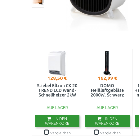
128,50 €
162,99 €
Stiebel Eltron CK 20
DOMO
TREND LCD Wand-
Heißluftgebläse
He
Schnellheizer 2kW
2000W, Schwarz
m
236653
DO7345H
V
AUF LAGER
AUF LAGER
IN DEN
IN DEN
WARENKORB
WARENKORB
Vergleichen
Vergleichen