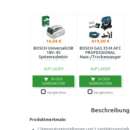
16,04 €
619,00 €
BOSCH UniversalUSB
BOSCH GAS 35 M AFC
18V-45
PROFESSIONAL
Systemzubehör
Nass-/Trockensauger
1600A02WS1
06019C3100
AUF LAGER
AUF LAGER
IN DEN
IN DEN
WARENKORB
WARENKORB
Vergleichen
Vergleichen
Beschreibung
Produktmerkmale:
2 Temperatureinstellungen und 1 Ventilatoreinstell