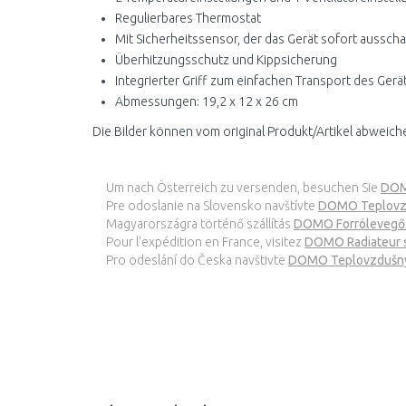
Regulierbares Thermostat
Mit Sicherheitssensor, der das Gerät sofort aussch
Überhitzungsschutz und Kippsicherung
Integrierter Griff zum einfachen Transport des Gerä
Abmessungen: 19,2 x 12 x 26 cm
Die Bilder können vom original Produkt/Artikel abweich
Um nach Österreich zu versenden, besuchen Sie
DOMO
Pre odoslanie na Slovensko navštívte
DOMO Teplovzd
Magyarországra történő szállítás
DOMO Forrólevegős
Pour l’expédition en France, visitez
DOMO Radiateur 
Pro odeslání do Česka navštivte
DOMO Teplovzdušný