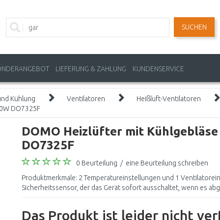
SUCHEN
ONDERANGEBOT
LIEFERUNG & ZAHLUNG
KUNDENSERVICE
und Kühlung
Ventilatoren
Heißluft-Ventilatoren
2000W DO7325F
DOMO Heizlüfter mit Kühlgebläse 
DO7325F
0 Beurteilung
/
eine Beurteilung schreiben
Produktmerkmale: 2 Temperatureinstellungen und 1 Ventilatorein
Sicherheitssensor, der das Gerät sofort ausschaltet, wenn es abg
Das Produkt ist leider nicht ve