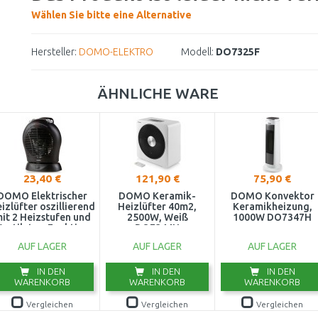
Wählen Sie bitte eine Alternative
Hersteller:
DOMO-ELEKTRO
Modell:
DO7325F
ÄHNLICHE WARE
23,40 €
121,90 €
75,90 €
DOMO Elektrischer
DOMO Keramik-
DOMO Konvektor
izlüfter oszillierend
Heizlüfter 40m2,
Keramikheizung,
it 2 Heizstufen und
2500W, Weiß
1000W DO7347H
entilator-Funktion
DO7344H
DO7324F
AUF LAGER
AUF LAGER
AUF LAGER
IN DEN
IN DEN
IN DEN
WARENKORB
WARENKORB
WARENKORB
Vergleichen
Vergleichen
Vergleichen