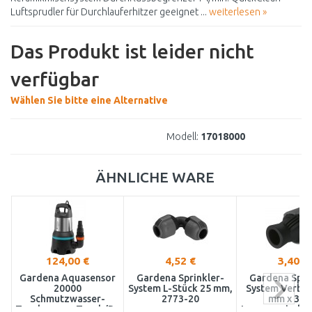
Luftsprudler für Durchlauferhitzer geeignet ...
weiterlesen »
Das Produkt ist leider nicht
verfügbar
Wählen Sie bitte eine Alternative
Modell:
17018000
ÄHNLICHE WARE
124,00 €
4,52 €
3,40 €
Gardena Aquasensor
Gardena Sprinkler-
Gardena Spri
20000
System L-Stück 25 mm,
System Verbin
Schmutzwasser-
2773-20
mm x 3/4
Tauchpumpe,Tauch/Druckpumpe
Innengewinde 