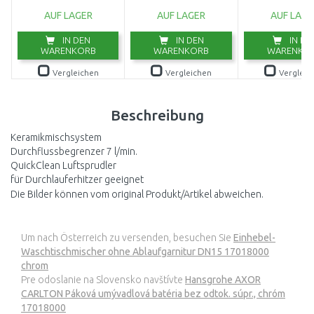
(750W/20000l/h)
AUF LAGER
AUF LAGER
AUF LAGE
9044-20
IN DEN
IN DEN
IN DE
WARENKORB
WARENKORB
WARENKO
Vergleichen
Vergleichen
Vergleic
Beschreibung
Keramikmischsystem
Durchflussbegrenzer 7 l/min.
QuickClean Luftsprudler
für Durchlauferhitzer geeignet
Die Bilder können vom original Produkt/Artikel abweichen.
Um nach Österreich zu versenden, besuchen Sie
Einhebel-
Waschtischmischer ohne Ablaufgarnitur DN15 17018000
chrom
Pre odoslanie na Slovensko navštívte
Hansgrohe AXOR
CARLTON Páková umývadlová batéria bez odtok. súpr., chróm
17018000