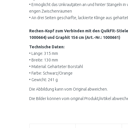
• Ermöglicht das Unkrautjäten an und hinter Stängeln i
engen Zwischenräumen
• An drei Seiten geschärfte, lackierte Klinge aus gehärte
Rechen-Kopf zum Verbinden mit den QuikFit-Stielen
1000664) und Graphit 156 cm (Art.-Nr.: 1000661)
Technische Daten:
• Länge: 315 mm
• Breite: 130 mm
• Material: Gehärteter Borstahl
• Farbe: Schwarz/Orange
• Gewicht: 241 g
Die Abbildung kann vom Original abweichen.
Die Bilder können vom original Produkt/Artikel abweich