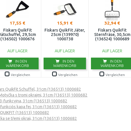
17,55 €
15,91 €
32,94 €
Fiskars QuikFit
Fiskars QuikFit Jäter,
Fiskars QuikFit
Jätschuffel, 29,5cm
25cm (139970)
Sternfräse, 30,5cm
(136502) 1000676
1000738
(136524) 1000689
AUF LAGER
AUF LAGER
AUF LAGER
IN DEN
IN DEN
IN DEN
WARENKORB
WARENKORB
WARENKORB
Vergleichen
Vergleichen
Vergleichen
ars QuikFit Schuffel, 31cm (136513) 1000682
 Motyčka s tromi okrajmi, 31cm (136513) 1000682
a 3-funkcyjna, 31cm (136513) 1000682
tifunkciós kapa fej, 31cm (136513) 1000682
QUIKFIT (136513) 1000682
čka se třemi okraji, 31cm (136513) 1000682