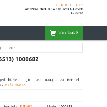
|
LOGIN
REGISTRIEREN
WE SPEAK ENGLISH! WE DELIVER ALL OVER
EUROPE!
Warenkorb
0
3) 1000682
36513) 1000682
 gedacht. Sie ermöglicht das Unkrautjäten zum Beispiel
 ...
weiterlesen »
Hersteller:
FISKARS
Modell:
1000682