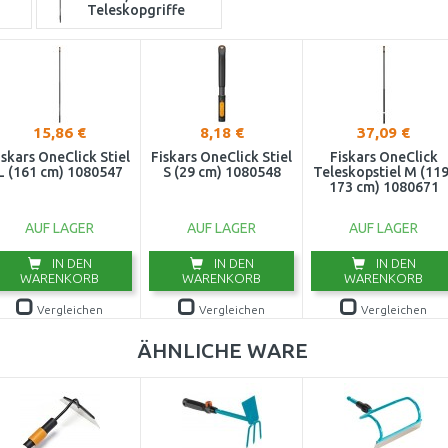
Teleskopgriffe
15,86 €
8,18 €
37,09 €
iskars OneClick Stiel
Fiskars OneClick Stiel
Fiskars OneClick
L (161 cm) 1080547
S (29 cm) 1080548
Teleskopstiel M (119
173 cm) 1080671
AUF LAGER
AUF LAGER
AUF LAGER
IN DEN
IN DEN
IN DEN
WARENKORB
WARENKORB
WARENKORB
Vergleichen
Vergleichen
Vergleichen
ÄHNLICHE WARE