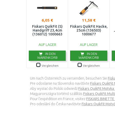
6,05 €
11,58 €
Fiskars QuikFit (S)
Fiskars QuikFit Hacke,
Handgriff 23,4cm
25cm (136503)
(136012) 1000663
1000677
AUF LAGER
AUF LAGER
IN DEN
IN DEN
WARENKORB
WARENKORB
Vergleichen
Vergleichen
Um nach Österreich zu versenden, besuchen Sie
Fisk
Pre odoslanie na Slovensko navštívte
Fiskars QuikFit
Aby wysłać do Polski odwiedź
Fiskars QuikFit Motyk
Magyarországra történő szállítás
Fiskars QuikFit Mul
Pour l’expédition en France, visitez
FISKARS BINETTE 
Pro odeslání do Česka navštivte
Fiskars QuikFit Moty