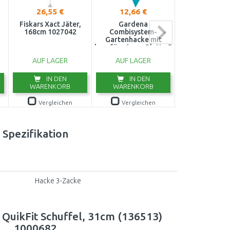
26,55 €
12,66 €
25,04 €
Fiskars Xact Jäter,
Gardena
Fiskars Xa
168cm 1027042
Combisystem-
Jätschuffel, 
Gartenhacke mit
170cm, Breite:
herzförmigem Blatte 7
102704
cm, 2 Zinken 3215-20
AUF LAGER
AUF LAGER
AUF LAG
IN DEN
IN DEN
IN DE
WARENKORB
WARENKORB
WARENKO
Vergleichen
Vergleichen
Vergleic
Spezifikation
Hacke 3-Zacke
 QuikFit Schuffel, 31cm (136513)
1000682