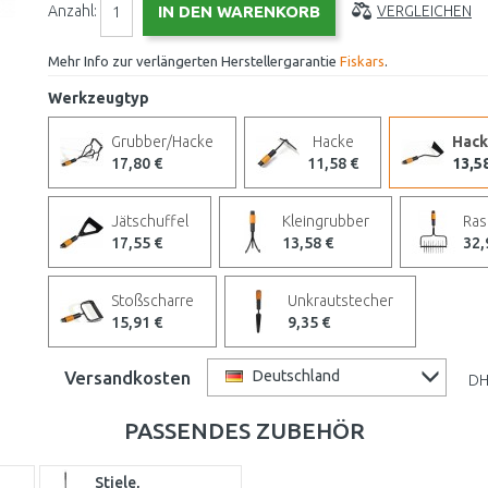
Anzahl:
VERGLEICHEN
Mehr Info zur verlängerten Herstellergarantie
Fiskars
.
Werkzeugtyp
Grubber/Hacke
Hacke
Hack
17,80 €
11,58 €
13,5
Jätschuffel
Kleingrubber
Ras
17,55 €
13,58 €
32,
Stoßscharre
Unkrautstecher
15,91 €
9,35 €
Versandkosten
Deutschland
DH
PASSENDES ZUBEHÖR
Stiele,