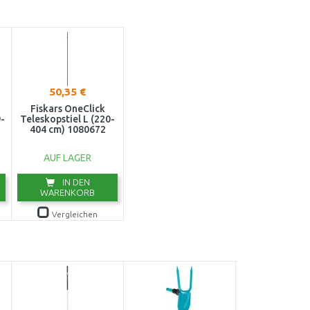
50,35 €
Fiskars OneClick
-
Teleskopstiel L (220-
404 cm) 1080672
AUF LAGER
IN DEN
WARENKORB
Vergleichen