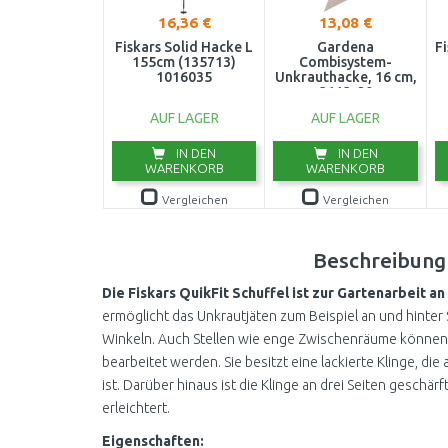
16,36 €
13,08 €
Fiskars Solid Hacke L
Gardena
Fi
155cm (135713)
Combisystem-
1016035
Unkrauthacke, 16 cm,
3113-20
AUF LAGER
AUF LAGER
IN DEN
IN DEN
WARENKORB
WARENKORB
Vergleichen
Vergleichen
Beschreibung
Die Fiskars QuikFit Schuffel ist zur Gartenarbeit a
ermöglicht das Unkrautjäten zum Beispiel an und hinter
Winkeln. Auch Stellen wie enge Zwischenräume können 
bearbeitet werden. Sie besitzt eine lackierte Klinge, die
ist. Darüber hinaus ist die Klinge an drei Seiten geschär
erleichtert.
Eigenschaften: