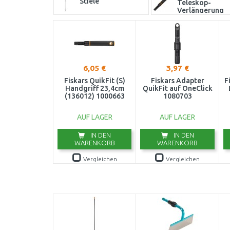
Stiele
Teleskop-
Verlängerung
6,05 €
3,97 €
Fiskars QuikFit (S)
Fiskars Adapter
F
Handgriff 23,4cm
QuikFit auf OneClick
(136012) 1000663
1080703
AUF LAGER
AUF LAGER
IN DEN
IN DEN
WARENKORB
WARENKORB
Vergleichen
Vergleichen