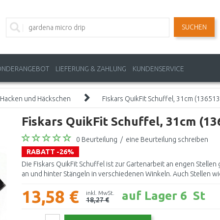
SUCHEN
ONDERANGEBOT
LIEFERUNG & ZAHLUNG
KUNDENSERVICE
Hacken und Häckschen
Fiskars QuikFit Schuffel, 31cm (13651
Fiskars QuikFit Schuffel, 31cm (1
0 Beurteilung
/
eine Beurteilung schreiben
RABATT -26%
Die Fiskars QuikFit Schuffel ist zur Gartenarbeit an engen Stellen
an und hinter Stängeln in verschiedenen Winkeln. Auch Stellen wie
13,58 €
auf Lager 6 St
inkl. MwSt.
18,27 €