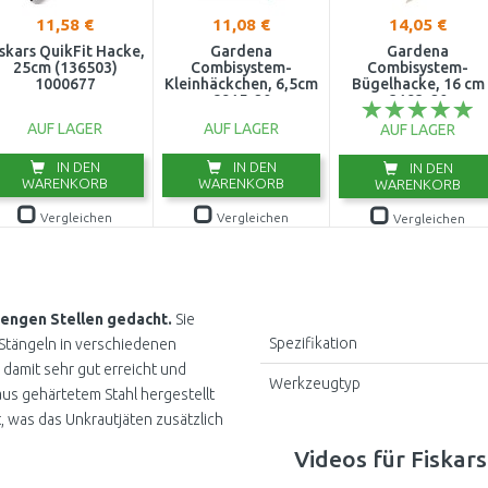
11,58 €
11,08 €
14,05 €
skars QuikFit Hacke,
Gardena
Gardena
25cm (136503)
Combisystem-
Combisystem-
1000677
Kleinhäckchen, 6,5cm
Bügelhacke, 16 cm
8915-20
3193-20
AUF LAGER
AUF LAGER
AUF LAGER
IN DEN
IN DEN
IN DEN
WARENKORB
WARENKORB
WARENKORB
Vergleichen
Vergleichen
Vergleichen
n engen Stellen gedacht.
Sie
Spezifikation
 Stängeln in verschiedenen
damit sehr gut erreicht und
Werkzeugtyp
 aus gehärtetem Stahl hergestellt
ft, was das Unkrautjäten zusätzlich
Videos für Fiskars