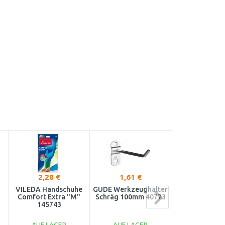
2,28 €
1,61 €
22,22 €
VILEDA Handschuhe
GÜDE Werkzeughalter
Fiskars Sol
Comfort Extra "M"
Schräg 100mm 40773
Laubbesen 52 c
145743
Alustiel (13
100346