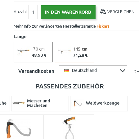
Anzahl:
VERGLEICHEN
Mehr Info zur verlängerten Herstellergarantie
Fiskars
.
Länge
70 cm
115 cm
48,90 €
71,28 €
Versandkosten
Deutschland
DH
PASSENDES ZUBEHÖR
Messer und
uhe
Waldwerkzeuge
Macheten