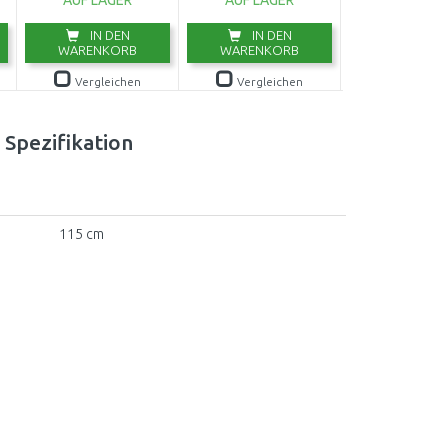
AUF LAGER
AUF LAGER
AUF LAG
IN DEN
IN DEN
IN DE
WARENKORB
WARENKORB
WARENKO
Vergleichen
Vergleichen
Vergleic
Spezifikation
115 cm