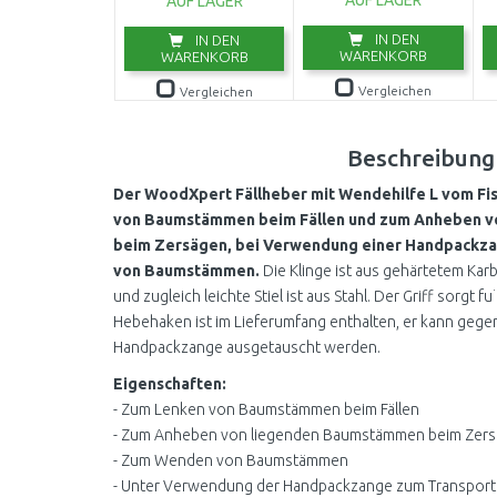
AUF LAGER
AUF LAGER
IN DEN
IN DEN
WARENKORB
WARENKORB
Vergleichen
Vergleichen
Beschreibung
Der WoodXpert Fällheber mit Wendehilfe L vom Fis
von Baumstämmen beim Fällen und zum Anheben 
beim Zersägen, bei Verwendung einer Handpackza
von Baumstämmen.
Die Klinge ist aus gehärtetem Karb
und zugleich leichte Stiel ist aus Stahl. Der Griff sorgt 
Hebehaken ist im Lieferumfang enthalten, er kann gegen
Handpackzange ausgetauscht werden.
Eigenschaften:
- Zum Lenken von Baumstämmen beim Fällen
- Zum Anheben von liegenden Baumstämmen beim Zer
- Zum Wenden von Baumstämmen
- Unter Verwendung der Handpackzange zum Transpor