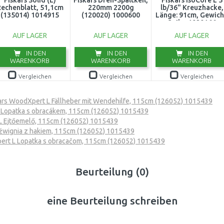
Fiskars Solid (L)
Fiskars Dreh-Spaltkeil,
Fiskars IsoCore L 5
echenblatt, 51,1cm
220mm 2200g
lb/36" Kreuzhacke,
(135014) 1014915
(120020) 1000600
Länge: 91cm, Gewich
3,4kg 1020166
AUF LAGER
AUF LAGER
AUF LAGER
IN DEN
IN DEN
IN DEN
WARENKORB
WARENKORB
WARENKORB
Vergleichen
Vergleichen
Vergleichen
ars WoodXpert L Fällheber mit Wendehilfe, 115cm (126052) 1015439
 Lopatka s obracákem, 115cm (126052) 1015439
L Ejtőemelő, 115cm (126052) 1015439
źwignia z hakiem, 115cm (126052) 1015439
ert L Lopatka s obracačom, 115cm (126052) 1015439
Beurteilung (0)
eine Beurteilung schreiben