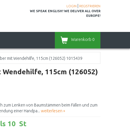
|
LOGIN
REGISTRIEREN
WE SPEAK ENGLISH! WE DELIVER ALL OVER
EUROPE!
Warenkorb
0
eber mit Wendehilfe, 115cm (126052) 1015439
t Wendehilfe, 115cm (126052)
sich zum Lenken von Baumstämmen beim Fällen und zum
ndung einer Handpa...
weiterlesen »
ls 10 St