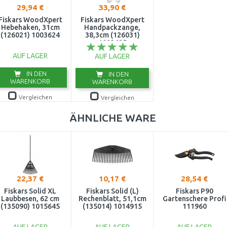
29,94 €
33,90 €
Fiskars WoodXpert
Fiskars WoodXpert
Hebehaken, 31cm
Handpackzange,
(126021) 1003624
38,3cm (126031)
1003625
AUF LAGER
AUF LAGER
IN DEN
IN DEN
WARENKORB
WARENKORB
Vergleichen
Vergleichen
ÄHNLICHE WARE
22,37 €
10,17 €
28,54 €
Fiskars Solid XL
Fiskars Solid (L)
Fiskars P90
Laubbesen, 62 cm
Rechenblatt, 51,1cm
Gartenschere Profi
(135090) 1015645
(135014) 1014915
111960