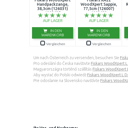
Fiskars WoodXpert
Fiskars XA22
Handpackzange,
WoodXpert Sappie,
R
38,3cm (126031)
77,5cm (126007)
1003625
1003623
AUF LAGER
AUF LAGER
IN DEN
IN DEN
WARENKORB
WARENKORB
Vergleichen
Vergleichen
Um nach Österreich zu versenden, besuchen Sie
Fisk
Pro odeslání do Česka navštivte
Fiskars WoodXpert L
Magyarországra történő szállítás
Fiskars WoodXpert 
Aby wysłać do Polski odwiedź
Fiskars WoodXpert L D
Pre odoslanie na Slovensko navštívte
Fiskars WoodXp