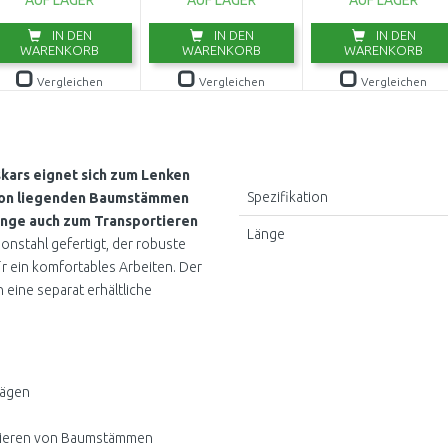
AUF LAGER
AUF LAGER
AUF LAGER
IN DEN
IN DEN
IN DEN
WARENKORB
WARENKORB
WARENKORB
Vergleichen
Vergleichen
Vergleichen
kars eignet sich zum Lenken
Spezifikation
von liegenden Baumstämmen
nge auch zum Transportieren
Länge
onstahl gefertigt, der robuste
fu¨r ein komfortables Arbeiten. Der
 eine separat erhältliche
sägen
tieren von Baumstämmen