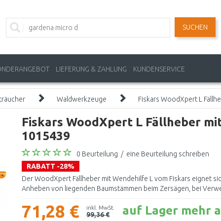
SUCHEN
ONDERANGEBOT
LIEFERUNG & ZAHLUNG
KUNDENSERVICE
träucher
Waldwerkzeuge
Fiskars WoodXpert L Fällh
Fiskars WoodXpert L Fällheber mi
1015439
0 Beurteilung
/
eine Beurteilung schreiben
RABATT -28%
Der WoodXpert Fällheber mit Wendehilfe L vom Fiskars eignet 
Anheben von liegenden Baumstämmen beim Zersägen, bei Verwe
71,28 €
auf Lager mehr a
inkl. MwSt.
99,36 €