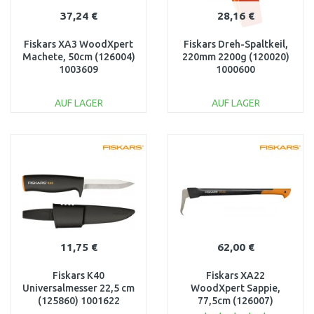
37,24 €
28,16 €
Fiskars XA3 WoodXpert
Fiskars Dreh-Spaltkeil,
Machete, 50cm (126004)
220mm 2200g (120020)
1003609
1000600
AUF LAGER
AUF LAGER
IN DEN
IN DEN
WARENKORB
WARENKORB
Vergleichen
Vergleichen
11,75 €
62,00 €
Fiskars K40
Fiskars XA22
Universalmesser 22,5 cm
WoodXpert Sappie,
(125860) 1001622
77,5cm (126007)
1003623