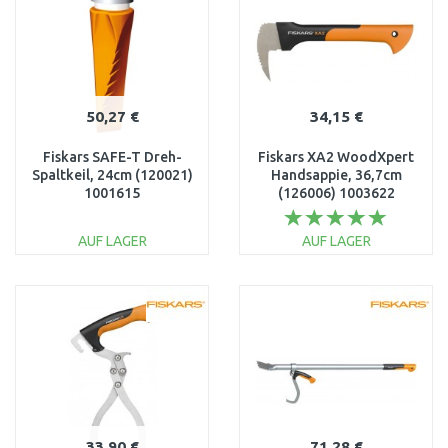
50,27 €
34,15 €
Fiskars SAFE-T Dreh-
Fiskars XA2 WoodXpert
Spaltkeil, 24cm (120021)
Handsappie, 36,7cm
1001615
(126006) 1003622
AUF LAGER
AUF LAGER
IN DEN
IN DEN
WARENKORB
WARENKORB
Vergleichen
Vergleichen
33,90 €
71,28 €