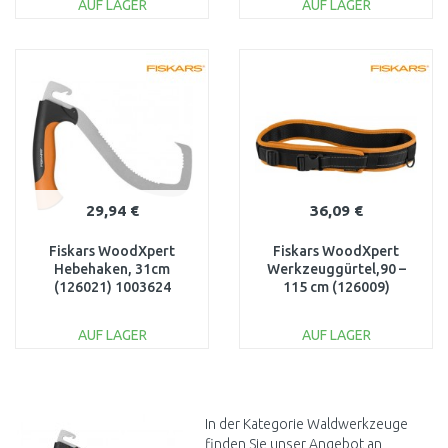
AUF LAGER
AUF LAGER
IN DEN
IN DEN
WARENKORB
WARENKORB
Vergleichen
Vergleichen
29,94 €
36,09 €
Fiskars WoodXpert
Fiskars WoodXpert
Hebehaken, 31cm
Werkzeuggürtel,90 –
(126021) 1003624
115 cm (126009)
1003626
AUF LAGER
AUF LAGER
IN DEN
IN DEN
WARENKORB
WARENKORB
Vergleichen
Vergleichen
In der Kategorie Waldwerkzeuge
finden Sie unser Angebot an