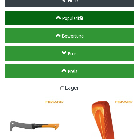
FILTR
Popularität
Bewertung
Preis
Preis
Lager