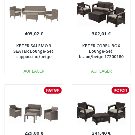
403,02 €
302,01 €
KETER SALEMO 3
KETER CORFU BOX
SEATER Lounge-Set,
Lounge-Set,
cappuccino/beige
braun/beige 17200180
17205990
AUF LAGER
AUF LAGER
IN DEN
IN DEN
WARENKORB
WARENKORB
Vergleichen
Vergleichen
229,00 €
241,40 €