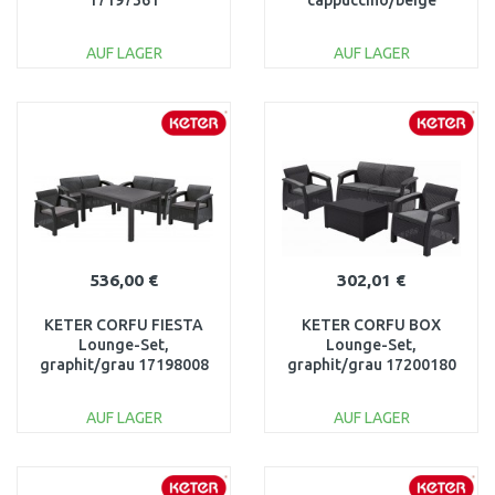
17197361
cappuccino/beige
17197786
AUF LAGER
AUF LAGER
IN DEN
IN DEN
WARENKORB
WARENKORB
Vergleichen
Vergleichen
536,00 €
302,01 €
KETER CORFU FIESTA
KETER CORFU BOX
Lounge-Set,
Lounge-Set,
graphit/grau 17198008
graphit/grau 17200180
AUF LAGER
AUF LAGER
IN DEN
IN DEN
WARENKORB
WARENKORB