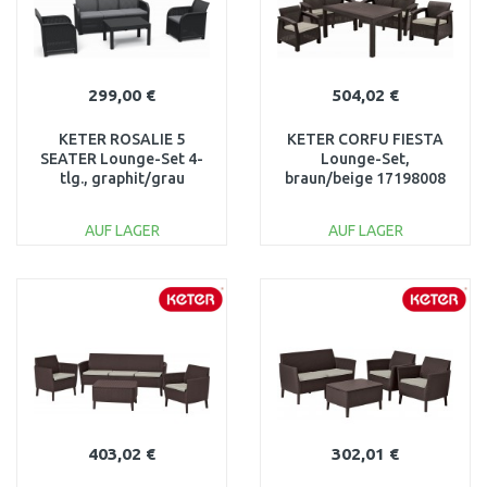
299,00 €
504,02 €
KETER ROSALIE 5
KETER CORFU FIESTA
SEATER Lounge-Set 4-
Lounge-Set,
tlg., graphit/grau
braun/beige 17198008
17210742
AUF LAGER
AUF LAGER
IN DEN
IN DEN
WARENKORB
WARENKORB
Vergleichen
Vergleichen
403,02 €
302,01 €