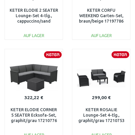
KETER ELODIE 2 SEATER
KETER CORFU
Lounge-Set 4-tlg.,
WEEKEND Garten-Set,
cappuccino/sand
braun/beige 17197786
17209485
AUF LAGER
AUF LAGER
IN DEN
IN DEN
WARENKORB
WARENKORB
Vergleichen
Vergleichen
322,22 €
299,00 €
KETER ELODIE CORNER
KETER ROSALIE
5 SEATER Ecksofa-Set,
Lounge-Set 4-tlg.,
graphit/grau 17210776
graphit/grau 17210753