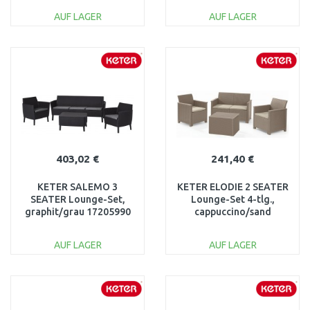
AUF LAGER
AUF LAGER
IN DEN
IN DEN
WARENKORB
WARENKORB
Vergleichen
Vergleichen
403,02 €
241,40 €
KETER SALEMO 3
KETER ELODIE 2 SEATER
SEATER Lounge-Set,
Lounge-Set 4-tlg.,
graphit/grau 17205990
cappuccino/sand
17211877
AUF LAGER
AUF LAGER
IN DEN
IN DEN
WARENKORB
WARENKORB
Vergleichen
Vergleichen