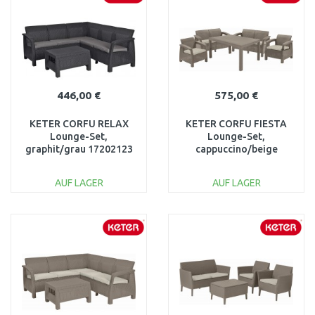
Vergleichen
Vergleichen
446,00 €
575,00 €
KETER CORFU RELAX
KETER CORFU FIESTA
Lounge-Set,
Lounge-Set,
graphit/grau 17202123
cappuccino/beige
17198008
AUF LAGER
AUF LAGER
IN DEN
IN DEN
WARENKORB
WARENKORB
Vergleichen
Vergleichen