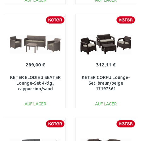
AUF LAGER
AUF LAGER
IN DEN
IN DEN
WARENKORB
WARENKORB
Vergleichen
Vergleichen
289,00 €
312,11 €
KETER ELODIE 3 SEATER
KETER CORFU Lounge-
Lounge-Set 4-tlg.,
Set, braun/beige
cappuccino/sand
17197361
17209489
AUF LAGER
AUF LAGER
IN DEN
IN DEN
WARENKORB
WARENKORB
Vergleichen
Vergleichen