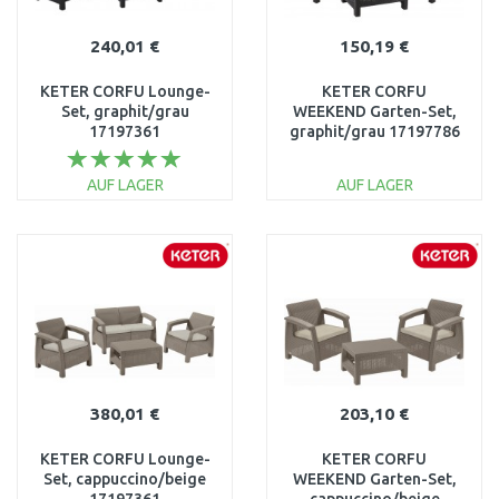
240,01 €
150,19 €
KETER CORFU Lounge-
KETER CORFU
Set, graphit/grau
WEEKEND Garten-Set,
17197361
graphit/grau 17197786
AUF LAGER
AUF LAGER
IN DEN
IN DEN
WARENKORB
WARENKORB
Vergleichen
Vergleichen
380,01 €
203,10 €
KETER CORFU Lounge-
KETER CORFU
Set, cappuccino/beige
WEEKEND Garten-Set,