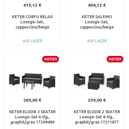
413,12 €
404,12 €
KETER CORFU RELAX
KETER SALEMO
Lounge-Set,
Lounge-Set,
cappuccino/beige
cappuccino/beige
17202123
17206003
AUF LAGER
AUF LAGER
IN DEN
IN DEN
WARENKORB
WARENKORB
Vergleichen
Vergleichen
289,00 €
239,00 €
KETER ELODIE 3 SEATER
KETER ELODIE 2 SEATER
Lounge-Set 4-tlg.,
Lounge-Set 4-tlg.,
graphit/grau 17209489
graphit/grau 17211877