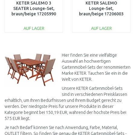
KETER SALEMO 3
KETER SALEMO
SEATER Lounge-Set,
Lounge-Set,
braun/beige 17205990
braun/beige 17206003
AUF LAGER
AUF LAGER
IN DEN
IN DEN
WARENKORB
WARENKORB
Vergleichen
Vergleichen
Hier finden Sie eine vielfältige
Auswahl an hochwertigen
Gartenmöbel-Sets der renommierten
Marke KETER. Tauchen Sie ein in die
Welt von KETER.
Unsere KETER Gartenmöbel-Sets
sind in verschiedenen Preisklassen
erhältlich, um Ihren Bedürfnissen und Ihrem Budget gerecht zu
werden. Der niedrigste Preis für unsere Produkte in dieser
Kategorie beginnt bei 150,19 EUR, während der höchste Preis bei
575 EUR liegt.
Je nach Bedarf können Sie nach Anwendung, Farbe, Material,
OUTLET filtern. So finden Sie genau die KETER Gartenmöbel-Sets -