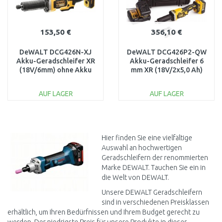
153,50 €
356,10 €
DeWALT DCG426N-XJ
DeWALT DCG426P2-QW
Akku-Geradschleifer XR
Akku-Geradschleifer 6
(18V/6mm) ohne Akku
mm XR (18V/2x5,0 Ah)
und Ladegerät
Tstak
AUF LAGER
AUF LAGER
IN DEN
IN DEN
WARENKORB
WARENKORB
Vergleichen
Vergleichen
Hier finden Sie eine vielfältige
Auswahl an hochwertigen
Geradschleifern der renommierten
Marke DEWALT. Tauchen Sie ein in
die Welt von DEWALT.
Unsere DEWALT Geradschleifern
sind in verschiedenen Preisklassen
erhältlich, um Ihren Bedürfnissen und Ihrem Budget gerecht zu