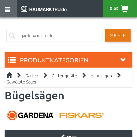
0 St
SUCHEN
PRODUKTKATEGORIEN
Garten
Gartengeräte
Handsägen
Gewölbte Sägen
Bügelsägen