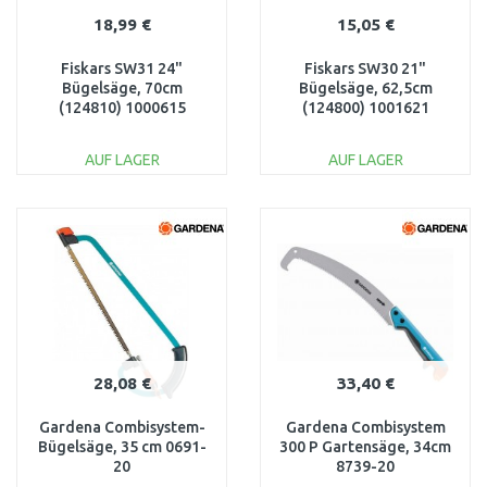
18,99 €
15,05 €
Fiskars SW31 24"
Fiskars SW30 21"
Bügelsäge, 70cm
Bügelsäge, 62,5cm
(124810) 1000615
(124800) 1001621
AUF LAGER
AUF LAGER
IN DEN
IN DEN
WARENKORB
WARENKORB
Vergleichen
Vergleichen
28,08 €
33,40 €
Gardena Combisystem-
Gardena Combisystem
Bügelsäge, 35 cm 0691-
300 P Gartensäge, 34cm
20
8739-20