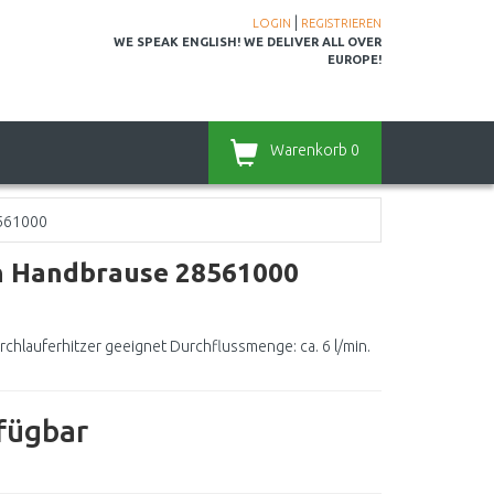
|
LOGIN
REGISTRIEREN
WE SPEAK ENGLISH! WE DELIVER ALL OVER
EUROPE!
Warenkorb
0
8561000
n Handbrause 28561000
chlauferhitzer geeignet Durchflussmenge: ca. 6 l/min.
rfügbar