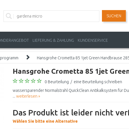
SUCHEN
ONDERANGEBOT
LIEFERUNG & ZAHLUNG
KUNDENSERVICE
programm
Hansgrohe Crometta 85 1jet Green Handbrause 2
Hansgrohe Crometta 85 1jet Gree
0 Beurteilung
/
eine Beurteilung schreiben
wassersparender Normalstrahl QuickClean Antikalksystem für Dur
...
weiterlesen »
Das Produkt ist leider nicht ve
Wählen Sie bitte eine Alternative