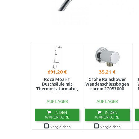
691,20 €
35,21 €
Roca Moai-T
Grohe Rainshower
Duschsäule mit
Wandanschlussbogen
Thermostatarmatur,
chrom 27057000
75A9746C00
AUF LAGER
AUF LAGER
IN DEN
IN DEN
WARENKORB
WARENKORB
Vergleichen
Vergleichen