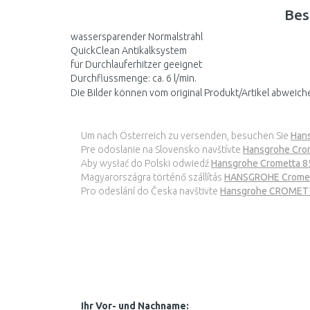
Bes
wassersparender Normalstrahl
QuickClean Antikalksystem
für Durchlauferhitzer geeignet
Durchflussmenge: ca. 6 l/min.
Die Bilder können vom original Produkt/Artikel abweich
Um nach Österreich zu versenden, besuchen Sie
Hans
Pre odoslanie na Slovensko navštívte
Hansgrohe Crom
Aby wysłać do Polski odwiedź
Hansgrohe Crometta 85
Magyarországra történő szállítás
HANSGROHE Cromett
Pro odeslání do Česka navštivte
Hansgrohe CROMETTA
Ihr Vor- und Nachname: