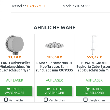
Hersteller:
HANSGROHE
Modell:
28561000
ÄHNLICHE WARE
11,14 €
109,30 €
551,37 €
FERRO Universeller
RAVAK Chrome 984.01
B-WARE GROHE
Winkelanschluss für
Kopfbrause, Slim,
Euphoria Cube Syst
Duschschlauch 1/2"
rund, 200 mm X07P335
230 Duschsystem mi
D/STENAA1,0
Einhandmischer
23147001 GETESTE
AUF LAGER
AUF LAGER
AUF LAGER
IN DEN
IN DEN
IN DEN
WARENKORB
WARENKORB
WARENKORB
Vergleichen
Vergleichen
Vergleichen