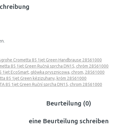
chreibung
en.
grohe Crometta 85 1jet Green Handbrause 28561000
etta 85 1jet Green Ručná sprcha DN15, chróm 28561000
 1jet EcoSmart, główka prysznicowa, chrom, 28561000
a 85 1jet Green kézizuhany, króm 28561000
 85 1jet Green Ruční sprcha DN15, chrom 28561000
Beurteilung (0)
eine Beurteilung schreiben