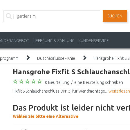
SUCHEN
ONDERANGEBOT
LIEFERUNG & ZAHLUNG
KUNDENSERVICE
programm
Duschabflüsse - Knie
Hansgrohe Fixfit S
Hansgrohe Fixfit S Schlauchansch
0 Beurteilung
/
eine Beurteilung schreiben
Fixfit S Schlauchanschluss DN15, für Wandmontage...
weiterlesen
Das Produkt ist leider nicht ve
Wählen Sie bitte eine Alternative