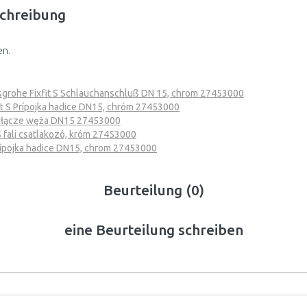
chreibung
en.
grohe Fixfit S Schlauchanschluß DN 15, chrom 27453000
it S Prípojka hadice DN15, chróm 27453000
zyłącze węża DN15 27453000
 fali csatlakozó, króm 27453000
Přípojka hadice DN15, chrom 27453000
Beurteilung (0)
eine Beurteilung schreiben