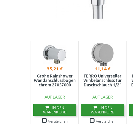
35,21 €
11,14 €
Grohe Rainshower
FERRO Universeller
Wandanschlussbogen
Winkelanschluss für
chrom 27057000
Duschschlauch 1/2"
D/STENAA1,0
s
AUF LAGER
AUF LAGER
IN DEN
IN DEN
WARENKORB
WARENKORB
Vergleichen
Vergleichen