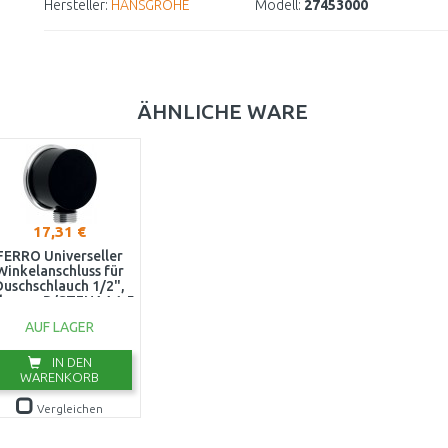
Hersteller:
HANSGROHE
Modell:
27453000
ÄHNLICHE WARE
17,31 €
FERRO Universeller
Winkelanschluss für
Duschschlauch 1/2",
chwarz D/STENAA1,5
AUF LAGER
IN DEN
WARENKORB
Vergleichen