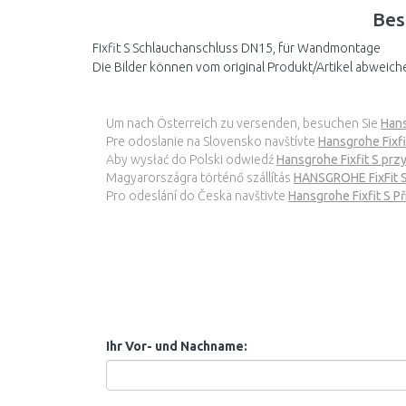
Bes
Fixfit S Schlauchanschluss DN15, für Wandmontage
Die Bilder können vom original Produkt/Artikel abweich
Um nach Österreich zu versenden, besuchen Sie
Hans
Pre odoslanie na Slovensko navštívte
Hansgrohe Fixf
Aby wysłać do Polski odwiedź
Hansgrohe Fixfit S pr
Magyarországra történő szállítás
HANSGROHE FixFit S
Pro odeslání do Česka navštivte
Hansgrohe Fixfit S 
Ihr Vor- und Nachname: