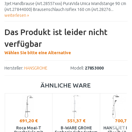
3jet Handbrause (Art.28557xxx) PuraVida Unica Wandstange 90 cm
(Art.27844000) Brausenschlauch Isiflex 160 cm (Art.28276...
weiterlesen »
Das Produkt ist leider nicht
verfügbar
Wählen Sie bitte eine Alternative
Hersteller:
HANSGROHE
Modell:
27853000
ÄHNLICHE WARE
691,20 €
551,37 €
700,79 
Roca Moai-T
B-WARE GROHE
HANSAJET Dus