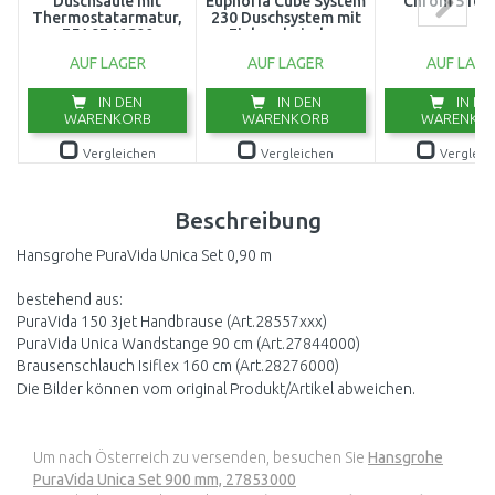
Duschsäule mit
Euphoria Cube System
Chrom 5166
Thermostatarmatur,
230 Duschsystem mit
75A9746C00
Einhandmischer
23147001 GETESTET
AUF LAGER
AUF LAGER
AUF LAGE
IN DEN
IN DEN
IN DE
WARENKORB
WARENKORB
WARENKO
Vergleichen
Vergleichen
Vergleic
Beschreibung
Hansgrohe PuraVida Unica Set 0,90 m
bestehend aus:
PuraVida 150 3jet Handbrause (Art.28557xxx)
PuraVida Unica Wandstange 90 cm (Art.27844000)
Brausenschlauch Isiflex 160 cm (Art.28276000)
Die Bilder können vom original Produkt/Artikel abweichen.
Um nach Österreich zu versenden, besuchen Sie
Hansgrohe
PuraVida Unica Set 900 mm, 27853000