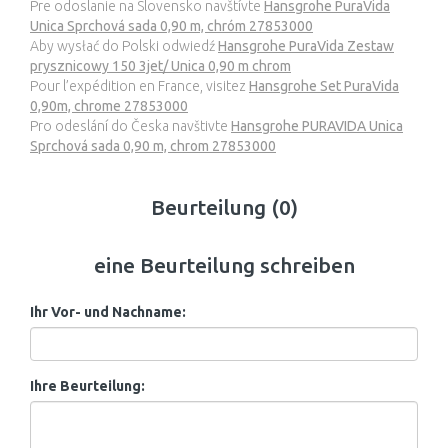
Pre odoslanie na Slovensko navštívte
Hansgrohe PuraVida
Unica Sprchová sada 0,90 m, chróm 27853000
Aby wysłać do Polski odwiedź
Hansgrohe PuraVida Zestaw
prysznicowy 150 3jet/ Unica 0,90 m chrom
Pour l’expédition en France, visitez
Hansgrohe Set PuraVida
0,90m, chrome 27853000
Pro odeslání do Česka navštivte
Hansgrohe PURAVIDA Unica
Sprchová sada 0,90 m, chrom 27853000
Beurteilung (0)
eine Beurteilung schreiben
Ihr Vor- und Nachname:
Ihre Beurteilung: