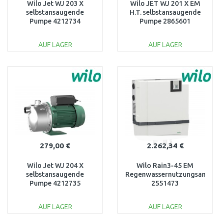
Wilo Jet WJ 203 X
Wilo JET WJ 201 X EM
selbstansaugende
H.T. selbstansaugende
Pumpe 4212734
Pumpe 2865601
AUF LAGER
AUF LAGER
IN DEN
IN DEN
WARENKORB
WARENKORB
Vergleichen
Vergleichen
279,00 €
2.262,34 €
Wilo Jet WJ 204 X
Wilo Rain3-45 EM
selbstansaugende
Regenwassernutzungsanlage
Pumpe 4212735
2551473
AUF LAGER
AUF LAGER