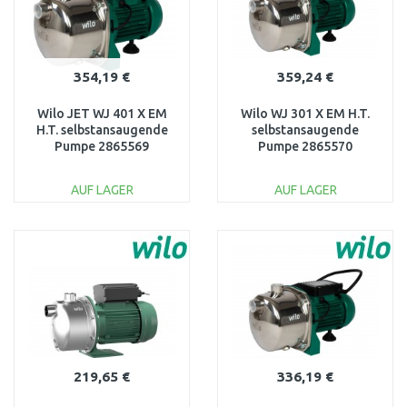
354,19 €
359,24 €
Wilo JET WJ 401 X EM
Wilo WJ 301 X EM H.T.
H.T. selbstansaugende
selbstansaugende
Pumpe 2865569
Pumpe 2865570
AUF LAGER
AUF LAGER
IN DEN
IN DEN
WARENKORB
WARENKORB
Vergleichen
Vergleichen
219,65 €
336,19 €