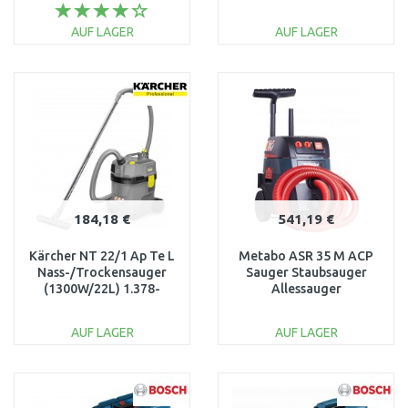
AUF LAGER
AUF LAGER
IN DEN
IN DEN
WARENKORB
WARENKORB
Vergleichen
Vergleichen
184,18 €
541,19 €
Kärcher NT 22/1 Ap Te L
Metabo ASR 35 M ACP
Nass-/Trockensauger
Sauger Staubsauger
(1300W/22L) 1.378-
Allessauger
610.0
Einschaltautomat
(1400W/35l) 602058000
AUF LAGER
AUF LAGER
IN DEN
IN DEN
WARENKORB
WARENKORB