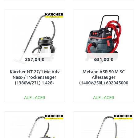
IN DEN
IN DEN
WARENKORB
WARENKORB
Vergleichen
Vergleichen
257,04 €
631,00 €
Kärcher NT 27/1 Me Adv
Metabo ASR 50 M SC
Nass-/Trockensauger
Allessauger
(1380W/27L) 1.428-
(1400W/50L) 602045000
114.0
AUF LAGER
AUF LAGER
IN DEN
IN DEN
WARENKORB
WARENKORB
Vergleichen
Vergleichen