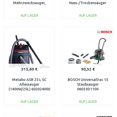
Mehrzwecksauger,
Nass-/Trockensauger
06019E5100
06019C3200
AUF LAGER
AUF LAGER
IN DEN
IN DEN
WARENKORB
WARENKORB
Vergleichen
Vergleichen
315,60 €
90,32 €
Metabo ASR 25 L SC
BOSCH UniversalVac 15
Allessauger
Staubsauger
(1400W/25L) 602024000
06033D1100
AUF LAGER
AUF LAGER
IN DEN
IN DEN
WARENKORB
WARENKORB