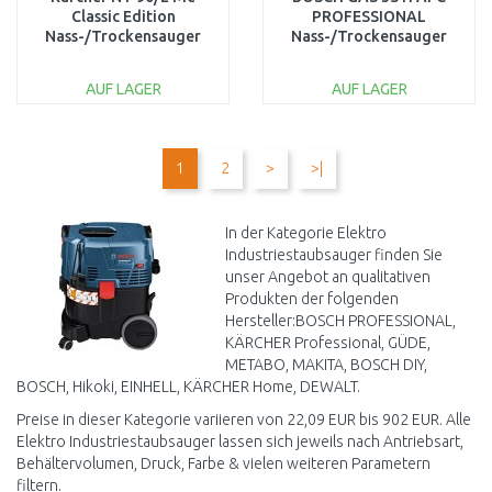
Classic Edition
PROFESSIONAL
Nass-/Trockensauger
Nass-/Trockensauger
(2300W/90L) 1.667-
06019C3600
700.0
AUF LAGER
AUF LAGER
IN DEN
IN DEN
WARENKORB
WARENKORB
1
2
>
>|
Vergleichen
Vergleichen
In der Kategorie Elektro
Industriestaubsauger finden Sie
unser Angebot an qualitativen
Produkten der folgenden
Hersteller:BOSCH PROFESSIONAL,
KÄRCHER Professional, GÜDE,
METABO, MAKITA, BOSCH DIY,
BOSCH, Hikoki, EINHELL, KÄRCHER Home, DEWALT.
Preise in dieser Kategorie variieren von 22,09 EUR bis 902 EUR. Alle
Elektro Industriestaubsauger lassen sich jeweils nach Antriebsart,
Behältervolumen, Druck, Farbe & vielen weiteren Parametern
filtern.