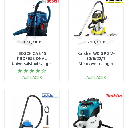
Vergleichen
Vergleichen
171,74 €
210,31 €
BOSCH GAS 15
Kärcher WD 6 P S V-
PROFESSIONAL
30/6/22/T
Universalstaubsauger
Mehrzwecksauger
06019E5000
(1300W/30L) 1.628-
361.0
AUF LAGER
AUF LAGER
IN DEN
IN DEN
WARENKORB
WARENKORB
Vergleichen
Vergleichen