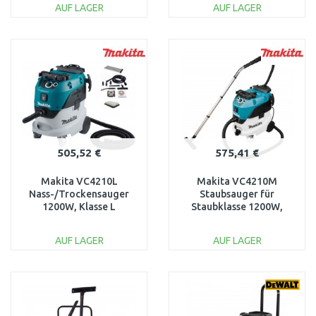
AUF LAGER
AUF LAGER
IN DEN
IN DEN
WARENKORB
WARENKORB
Vergleichen
Vergleichen
505,52 €
575,41 €
Makita VC4210L
Makita VC4210M
Nass-/Trockensauger
Staubsauger für
1200W, Klasse L
Staubklasse 1200W,
Klasse M
AUF LAGER
AUF LAGER
IN DEN
IN DEN
WARENKORB
WARENKORB
Vergleichen
Vergleichen