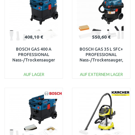
Vergleichen
Vergleichen
408,10 €
550,60 €
BOSCH GAS 400 A
BOSCH GAS 35 L SFC+
PROFESSIONAL
PROFESSIONAL
Nass-/Trockensauger
Nass-/Trockensauger,
06019M0020
06019C3000
AUF LAGER
AUF EXTERNEM LAGER
IN DEN
IN DEN
WARENKORB
WARENKORB
Vergleichen
Vergleichen