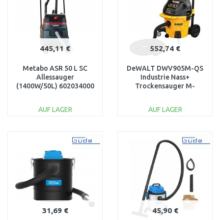
445,11 €
552,74 €
Metabo ASR 50 L SC
DeWALT DWV905M-QS
Allessauger
Industrie Nass+
(1400W/50L) 602034000
Trockensauger M-
Klasse (3600W/38 L)
AUF LAGER
AUF LAGER
IN DEN
IN DEN
WARENKORB
WARENKORB
Vergleichen
Vergleichen
31,69 €
45,90 €