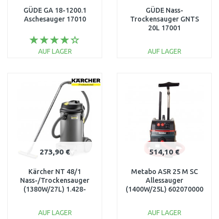
GÜDE GA 18-1200.1
GÜDE Nass-
Aschesauger 17010
Trockensauger GNTS
20L 17001
AUF LAGER
AUF LAGER
IN DEN
IN DEN
WARENKORB
WARENKORB
Vergleichen
Vergleichen
273,90 €
514,10 €
Kärcher NT 48/1
Metabo ASR 25 M SC
Nass-/Trockensauger
Allessauger
(1380W/27L) 1.428-
(1400W/25L) 602070000
620.0
AUF LAGER
AUF LAGER