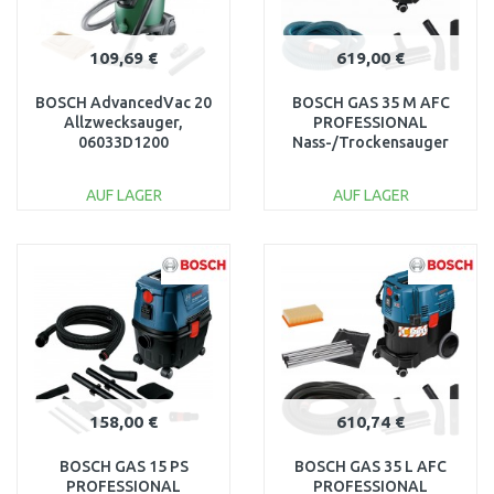
109,69 €
619,00 €
BOSCH AdvancedVac 20
BOSCH GAS 35 M AFC
Allzwecksauger,
PROFESSIONAL
06033D1200
Nass-/Trockensauger
06019C3100
AUF LAGER
AUF LAGER
IN DEN
IN DEN
WARENKORB
WARENKORB
Vergleichen
Vergleichen
158,00 €
610,74 €
BOSCH GAS 15 PS
BOSCH GAS 35 L AFC
PROFESSIONAL
PROFESSIONAL