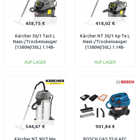
458,75 €
418,02 €
Kärcher 30/1 Tact L
Kärcher NT 30/1 Ap Te L
Nass-/Trockensauger
Nass-/Trockensauger
(1380W/30L) 1.148-
(1380W/30L) 1.148-
201.0
231.0
AUF LAGER
AUF LAGER
IN DEN
IN DEN
WARENKORB
WARENKORB
Vergleichen
Vergleichen
544,67 €
901,84 €
Kärcher NT 90/2 Me
BOSCH GAS 35 H AFC