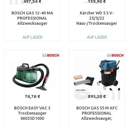
497,34 €
159,90 €
BOSCH GAS 12-40 MA
Kärcher WD 5 S V-
PROFESSIONAL
25/5/22
Allzwecksauger
Nass-/Trockensauger
06019M0120
(1200W/25L) 1.628-
350.0
AUF LAGER
AUF LAGER
IN DEN
IN DEN
WARENKORB
WARENKORB
Vergleichen
Vergleichen
76,76 €
895,20 €
BOSCH EASY VAC 3
BOSCH GAS 55 M AFC
Trockensauger
PROFESSIONAL
06033D1000
Allzwecksauger,
06019C3300