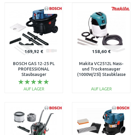
169,92 €
158,60 €
BOSCH GAS 12-25 PL
Makita VC2512L Nass-
PROFESSIONAL
und Trockensauger
Staubsauger
(1000W/25l) Staubklasse
060197C100
L
AUF LAGER
AUF LAGER
IN DEN
IN DEN
WARENKORB
WARENKORB
Vergleichen
Vergleichen