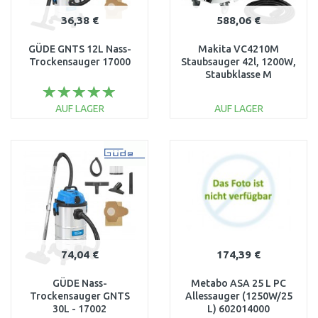
36,38 €
588,06 €
GÜDE GNTS 12L Nass-
Makita VC4210M
Trockensauger 17000
Staubsauger 42l, 1200W,
Staubklasse M
AUF LAGER
AUF LAGER
IN DEN
IN DEN
WARENKORB
WARENKORB
Vergleichen
Vergleichen
74,04 €
174,39 €
GÜDE Nass-
Metabo ASA 25 L PC
Trockensauger GNTS
Allessauger (1250W/25
30L - 17002
L) 602014000