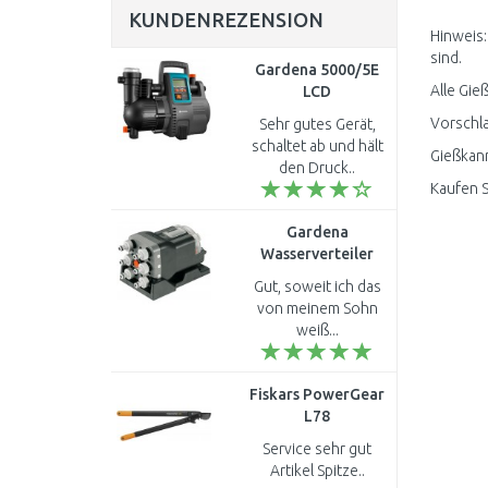
KUNDENREZENSION
Hinweis:
sind.
Gardena 5000/5E
Alle Gie
LCD
Hauswasserautomat
Vorschla
Sehr gutes Gerät,
Comfort (1300 W/5
schaltet ab und hält
Gießkann
000 l/h) 1759-20
den Druck..
Kaufen S
Gardena
Wasserverteiler
automatic 1197-20
Gut, soweit ich das
von meinem Sohn
weiß...
Fiskars PowerGear
L78
Getriebeastschere,
Service sehr gut
69cm (112590)
Artikel Spitze..
1000584