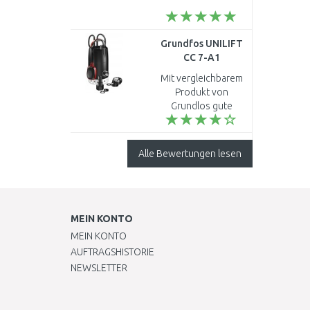
Grundfos UNILIFT
CC 7-A1
Schmutzwasserpumpe
Mit vergleichbarem
96280968
Produkt von
Grundlos gute
Erfahrungen
gemacht...
Alle Bewertungen lesen
MEIN KONTO
MEIN KONTO
AUFTRAGSHISTORIE
NEWSLETTER