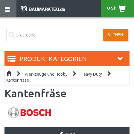
0 St
SUCHEN
PRODUKTKATEGORIEN
Werkzeuge und Hobby
Heavy Duty
Kantenfräse
Kantenfräse