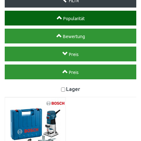
FILTR
Popularität
Bewertung
Preis
Preis
Lager