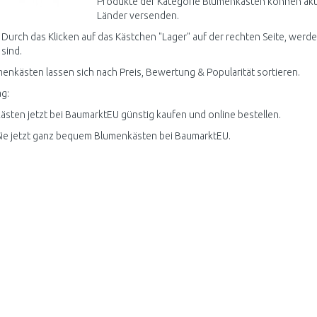
Produkte der Kategorie Blumenkästen können aktu
Länder versenden.
 Durch das Klicken auf das Kästchen "Lager" auf der rechten Seite, werd
 sind.
menkästen lassen sich nach Preis, Bewertung & Popularität sortieren.
g:
sten jetzt bei BaumarktEU günstig kaufen und online bestellen.
ie jetzt ganz bequem Blumenkästen bei BaumarktEU.