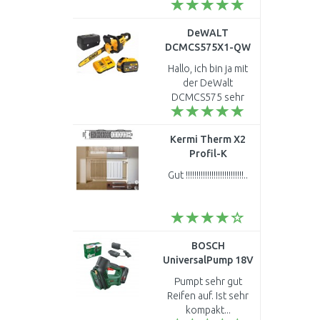
DeWALT
DCMCS575X1-QW
Akku-Kettensäge
Hallo, ich bin ja mit
50cm XR FlexVolt
der DeWalt
(54V/1x9,0Ah)
DCMCS575 sehr
koffer
zufrieden. Ich suche
gerade eine neue
Kermi Therm X2
Kette oder kettenset
Profil-K
40cm. Können Sie mir
Austauschheizkörper
auch einen Ma..
Gut !!!!!!!!!!!!!!!!!!!!!!!!!!!..
22 554 / 1800
FK022D518
BOSCH
UniversalPump 18V
(1x2,0 Ah) Akku-
Pumpt sehr gut
Druckluftpumpe
Reifen auf. Ist sehr
0603947101
kompakt...