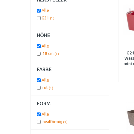
Alle
G21
(1)
HÖHE
Alle
G21
18 cm
(1)
Wass
mini 
FARBE
Alle
rot
(1)
FORM
Alle
ovalförmig
(1)