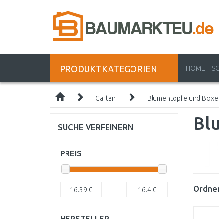
PRODUKTKATEGORIEN
HOME
S
Garten
Blumentöpfe und Boxe
Bl
SUCHE VERFEINERN
PREIS
Ordnen
16.39
€
16.4
€
HERSTELLER