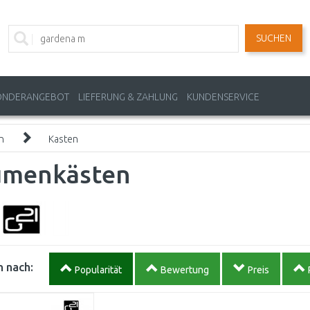
SUCHEN
ONDERANGEBOT
LIEFERUNG & ZAHLUNG
KUNDENSERVICE
n
Kasten
umenkästen
 nach:
Popularität
Bewertung
Preis