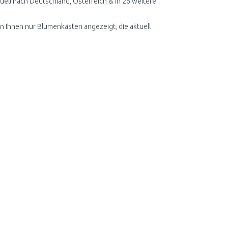
ell nach Deutschland, Österreich & in 26 weitere
en Ihnen nur Blumenkästen angezeigt, die aktuell