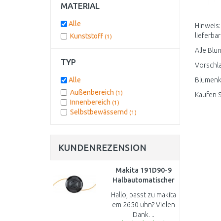
MATERIAL
Alle
Hinweis:
lieferbar
Kunststoff
(1)
Alle Blu
TYP
Vorschla
Alle
Blumenkä
Außenbereich
(1)
Kaufen S
Innenbereich
(1)
Selbstbewässernd
(1)
KUNDENREZENSION
Makita 191D90-9
Halbautomatischer
Fadenkopf 2,4 mm
Hallo, passt zu makita
M10×1,25 LH
em 2650 uhn? Vielen
Dank. ..