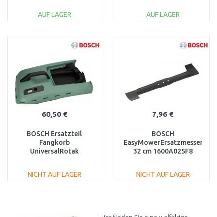
06008E1102
AUF LAGER
AUF LAGER
IN DEN
IN DEN
WARENKORB
WARENKORB
Vergleichen
Vergleichen
60,50 €
7,96 €
BOSCH Ersatzteil
BOSCH
Fangkorb
EasyMowerErsatzmesser
UniversalRotak
32 cm 1600A025F8
F016105377
NICHT AUF LAGER
NICHT AUF LAGER
IN DEN
IN DEN
WARENKORB
WARENKORB
Vergleichen
Vergleichen