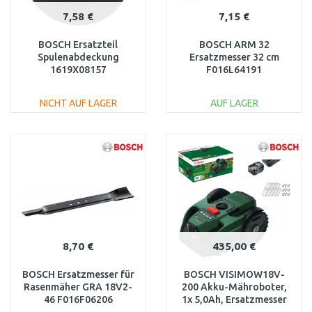
7,58 €
7,15 €
BOSCH Ersatzteil
BOSCH ARM 32
Spulenabdeckung
Ersatzmesser 32 cm
1619X08157
F016L64191
NICHT AUF LAGER
AUF LAGER
IN DEN
IN DEN
WARENKORB
WARENKORB
Vergleichen
Vergleichen
8,70 €
435,00 €
BOSCH Ersatzmesser für
BOSCH VISIMOW18V-
Rasenmäher GRA 18V2-
200 Akku-Mähroboter,
46 F016F06206
1x 5,0Ah, Ersatzmesser