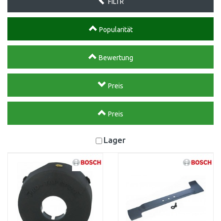
FILTR
Popularität
Bewertung
Preis
Preis
Lager