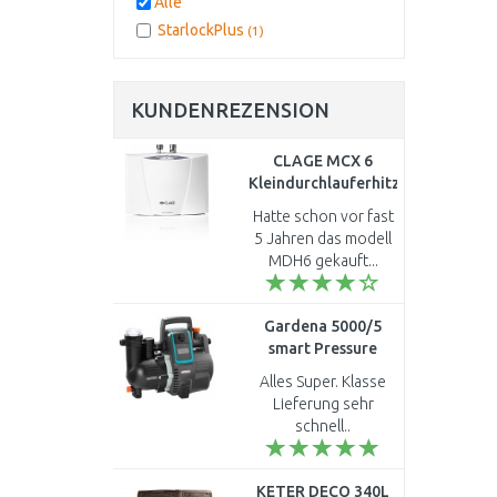
Alle
StarlockPlus
(1)
KUNDENREZENSION
CLAGE MCX 6
Kleindurchlauferhitzer
5,7 kW 230 V 1500-
Hatte schon vor fast
15006
5 Jahren das modell
MDH6 gekauft...
Gardena 5000/5
smart Pressure
Pump
Alles Super. Klasse
Hauswasserautomat
Lieferung sehr
19080-20
schnell..
KETER DECO 340L