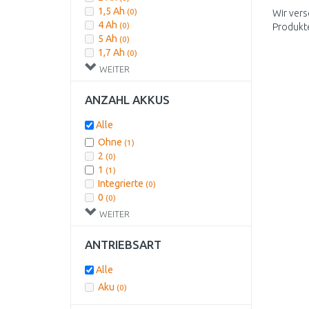
1,5 Ah
(0)
Wir vers
4 Ah
(0)
Produkt
5 Ah
(0)
1,7 Ah
(0)
2,5 Ah
(0)
WEITER
4,2 Ah
(0)
5,2 Ah
(0)
ANZAHL AKKUS
Alle
Ohne
(1)
2
(0)
1
(1)
Integrierte
(0)
0
(0)
WEITER
ANTRIEBSART
Alle
Aku
(0)