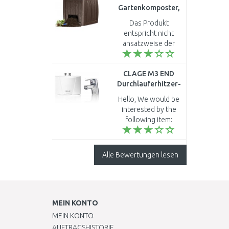
Gartenkomposter,
mit Bodenplatte,
Das Produkt
braun 17196661
entspricht nicht
ansatzweise der
Abbildung! Vielmehr
besteht es aus
CLAGE M3 END
billigem Plastik mit
Durchlauferhitzer-
Holzoptik-Prägung.
Set 3,5 kW 230 V
Die Kanten sind
Hello, We would be
1500-17243
unsa..
interested by the
following item:
CLAGE M3/END 3,5
kW / 230V Klein-
Durchlauferhitzer mit
Alle Bewertungen lesen
Armatur.
Unfortunately, it
seems..
MEIN KONTO
MEIN KONTO
AUFTRAGSHISTORIE