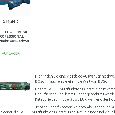
214,64 €
SCH GOP18V-30
ROFESSIONAL
funktionswerkzeug,
OXX 06018G3001
AUF LAGER
IN DEN
WARENKORB
Vergleichen
Hier finden Sie eine vielfältige Auswahl an hoch
BOSCH. Tauchen Sie ein in die Welt von BOSCH.
Unsere BOSCH Multifunktions-Geräte sind in versc
Bedürfnissen und Ihrem Budget gerecht zu werden.
Kategorie beginnt bei 35,55 EUR, während der höch
Je nach Bedarf können Sie nach Akkuspannung, Akku
ie genau die BOSCH Multifunktions-Geräte-Produkte, die Ihren individue