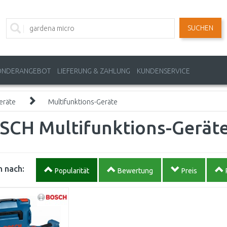
SUCHEN
ONDERANGEBOT
LIEFERUNG & ZAHLUNG
KUNDENSERVICE
eräte
Multifunktions-Geräte
SCH Multifunktions-Gerät
 nach:
Popularität
Bewertung
Preis