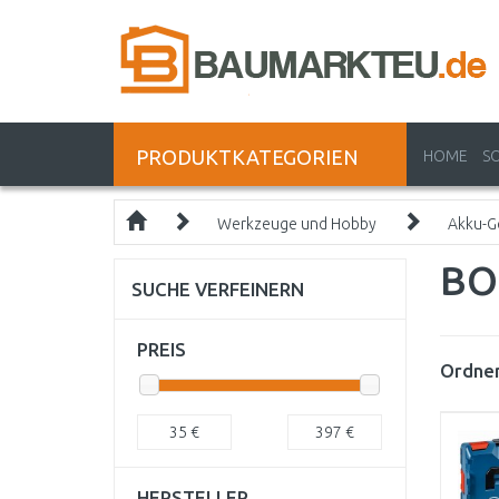
PRODUKTKATEGORIEN
HOME
S
Werkzeuge und Hobby
Akku-G
BO
SUCHE VERFEINERN
PREIS
Ordnen
35
€
397
€
HERSTELLER