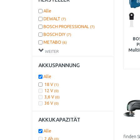
Alle
DEWALT
(7)
BOSCH PROFESSIONAL
(7)
BOSCH DIY
(7)
BO
METABO
(6)
P
Milwaukee
Multi
(5)
WEITER
L-B
STANLEY
(3)
AKKUSPANNUNG
GÜDE
(2)
MAKITA
(2)
Alle
EINHELL
(2)
18 V
(1)
BOSCH
(1)
12 V
(0)
FEIN
3,6 V
(1)
(0)
36 V
(0)
KÄRCHER Professional
(1)
AKKUKAPAZITÄT
Alle
finden S
2 Ah
(0)