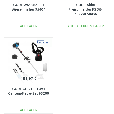
GÜDE WM 562 TRI
GÜDE Akku
Wiesenmäher 95404
Freischneider FS 36-
302-30 58436
AUF LAGER
AUF EXTERNEM LAGER
IN DEN
IN DEN
WARENKORB
WARENKORB
Vergleichen
Vergleichen
151,97 €
GÜDE GPS 1001 4v1
Gartenpflege-Set 95200
AUF LAGER