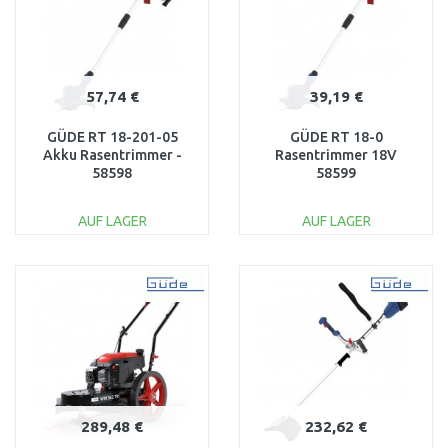
57,74 €
39,19 €
GÜDE RT 18-201-05
GÜDE RT 18-0
Akku Rasentrimmer -
Rasentrimmer 18V
58598
58599
AUF LAGER
AUF LAGER
IN DEN
IN DEN
WARENKORB
WARENKORB
Vergleichen
Vergleichen
289,48 €
232,62 €