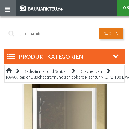
0 
SUCHEN
PRODUKTKATEGORIEN
Badezimmer und Sanitär
Duschecken
RAVAK Rapier Duschabtrennung schiebbare Nischtür NRDP2-100 L we