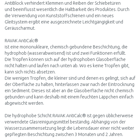
AntiBlock verhindert Klemmen und Reiben der Schiebetüren
und beeinflusst wesentlich die Haltbarkeit des Produktes. Durch
die Verwendung von Kunststoffschienen und ein neues
Gleitsystem ergibt eine ausgezeichnete Leichtgängigkeit und
Geräuscharmut.
RAVAK AntiCalc®
ist eine mononukleare, chemisch gebundene Beschichtung, die
hydrophob (wasserabweisend) ist und zwei Funktionen erfüllt.
Die Tropfen können sich auf der hydrophoben Glasoberfläche
nicht halten und laufen nach unten ab. Wo es keine Tropfen gibt,
kann sich nichts absetzen.
Die wenigen Tropfen, die kleiner sind und denen es gelingt, sich auf
der Oberfläche zu halten, hinterlassen zwar nach der Eintrocknung
ein Sediment. Dieses ist aber an die Glasoberfläche nicht chemisch
gebunden und kann deshalb mit einem feuchten Läppchen einfach
abgewischt werden.
Die hydrophobe Schicht RAVAK AntiCalc® ist gegen üblicherweise
verwendete Glasreinigungsmittel beständig. Abhängig von der
Wasserzusammensetzung liegt die Lebensdauer einer nicht weiter
gepflegten Beschichtung zwischen 3 Monaten und 2 Jahren.