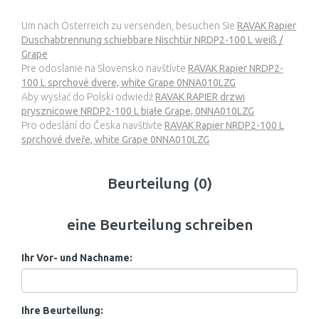
Um nach Österreich zu versenden, besuchen Sie
RAVAK Rapier
Duschabtrennung schiebbare Nischtür NRDP2-100 L weiß /
Grape
Pre odoslanie na Slovensko navštívte
RAVAK Rapier NRDP2-
100 L sprchové dvere, white Grape 0NNA010LZG
Aby wysłać do Polski odwiedź
RAVAK RAPIER drzwi
prysznicowe NRDP2-100 L białe Grape, 0NNA010LZG
Pro odeslání do Česka navštivte
RAVAK Rapier NRDP2-100 L
sprchové dveře, white Grape 0NNA010LZG
Beurteilung (0)
eine Beurteilung schreiben
Ihr Vor- und Nachname:
Ihre Beurteilung: