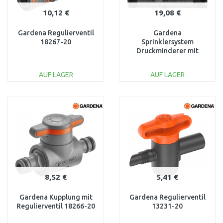
10,12 €
19,08 €
Gardena Regulierventil
Gardena
18267-20
Sprinklersystem
Druckminderer mit
Partikelfilter 8200-20
AUF LAGER
AUF LAGER
IN DEN
IN DEN
WARENKORB
WARENKORB
Vergleichen
Vergleichen
8,52 €
5,41 €
Gardena Kupplung mit
Gardena Regulierventil
Regulierventil 18266-20
13231-20