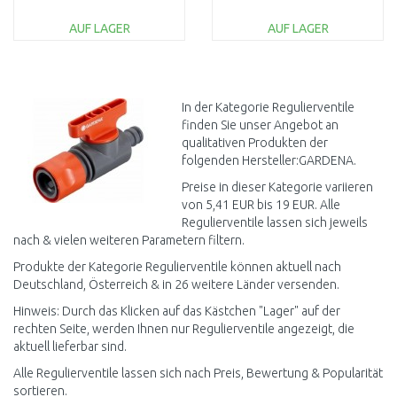
AUF LAGER
AUF LAGER
IN DEN
IN DEN
WARENKORB
WARENKORB
Vergleichen
Vergleichen
In der Kategorie Regulierventile
finden Sie unser Angebot an
qualitativen Produkten der
folgenden Hersteller:GARDENA.
Preise in dieser Kategorie variieren
von 5,41 EUR bis 19 EUR. Alle
Regulierventile lassen sich jeweils
nach & vielen weiteren Parametern filtern.
Produkte der Kategorie Regulierventile können aktuell nach
Deutschland, Österreich & in 26 weitere Länder versenden.
Hinweis: Durch das Klicken auf das Kästchen "Lager" auf der
rechten Seite, werden Ihnen nur Regulierventile angezeigt, die
aktuell lieferbar sind.
Alle Regulierventile lassen sich nach Preis, Bewertung & Popularität
sortieren.