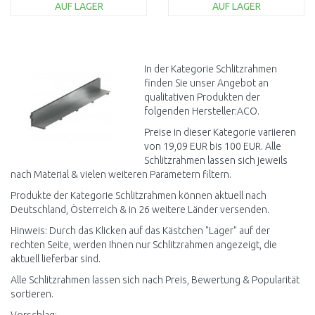
AUF LAGER
AUF LAGER
IN DEN
IN DEN
WARENKORB
WARENKORB
Vergleichen
Vergleichen
In der Kategorie Schlitzrahmen
finden Sie unser Angebot an
qualitativen Produkten der
folgenden Hersteller:ACO.
Preise in dieser Kategorie variieren
von 19,09 EUR bis 100 EUR. Alle
Schlitzrahmen lassen sich jeweils
nach Material & vielen weiteren Parametern filtern.
Produkte der Kategorie Schlitzrahmen können aktuell nach
Deutschland, Österreich & in 26 weitere Länder versenden.
Hinweis: Durch das Klicken auf das Kästchen "Lager" auf der
rechten Seite, werden Ihnen nur Schlitzrahmen angezeigt, die
aktuell lieferbar sind.
Alle Schlitzrahmen lassen sich nach Preis, Bewertung & Popularität
sortieren.