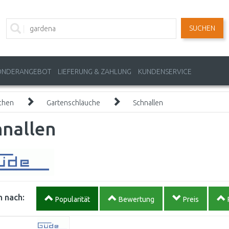
SUCHEN
ONDERANGEBOT
LIEFERUNG & ZAHLUNG
KUNDENSERVICE
chen
Gartenschläuche
Schnallen
hnallen
 nach:
Popularität
Bewertung
Preis