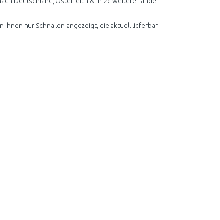
nach Deutschland, Österreich & in 26 weitere Länder
 Ihnen nur Schnallen angezeigt, die aktuell lieferbar