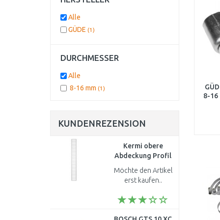
Alle
GÜDE
(1)
DURCHMESSER
Alle
GÜDE
8-16 mm
(1)
8-16
KUNDENREZENSION
Kermi obere
Abdeckung Profil
22 1200 mm
Möchte den Artikel
ZA00170009
erst kaufen..
BOSCH GTS 10 XC