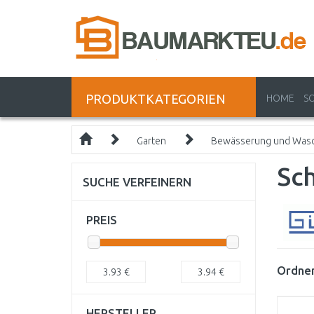
PRODUKTKATEGORIEN
HOME
S
Garten
Bewässerung und Was
Sc
SUCHE VERFEINERN
PREIS
Ordnen
3.93
€
3.94
€
HERSTELLER