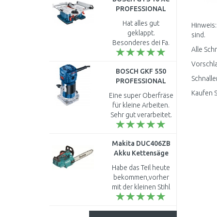
PROFESSIONAL
Tischsäge
Hat alles gut
Hinweis:
0601B30400
geklappt.
sind.
Besonderes dei Fa.
Alle Sch
Dachser möchte ich
hier lobend
Vorschla
BOSCH GKF 550
erwähnen. Das Erste
Schnalle
PROFESSIONAL
Mal das eine
Kantenfräse
Spedition hält was im
Kaufen S
Eine super Oberfräse
06016A0020
Netz steht!..
für kleine Arbeiten.
Sehr gut verarbeitet.
Was will man mehr. ..
Makita DUC406ZB
Akku Kettensäge
2x18V BLDC 40cm
Habe das Teil heute
36V, ohne akku
bekommen,vorher
mit der kleinen Stihl
120 msc , gearbeitet.
Die Makita ist echt
"böse" dagegen,bin