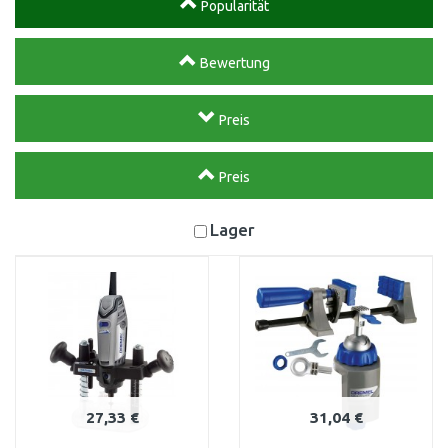
Popularität
Bewertung
Preis
Preis
Lager
27,33 €
31,04 €