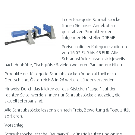
IN DEN
IN DEN
WARENKORB
WARENKORB
Vergleichen
Vergleichen
In der Kategorie Schraubstöcke
finden Sie unser Angebot an
qualitativen Produkten der
folgenden Hersteller:DREMEL.
Preise in dieser Kategorie variieren
von 16,02 EUR bis 48 EUR. Alle
Schraubstöcke lassen sich jeweils
nach Hubhöhe, Tischgröße & vielen weiteren Parametern filtern.
Produkte der Kategorie Schraubstöcke können aktuell nach
Deutschland, Österreich & in 26 weitere Länder versenden.
Hinweis: Durch das Klicken auf das Kästchen "Lager" auf der
rechten Seite, werden Ihnen nur Schraubstöcke angezeigt, die
aktuell lieferbar sind.
Alle Schraubstöcke lassen sich nach Preis, Bewertung & Popularität
sortieren.
Vorschlag:
Schraubstöcke jetzt bei BaumarktEU günstig kaufen und online