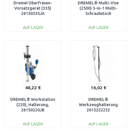
Dremel Oberfräsen-
DREMEL® Multi-Vise
Vorsatzgerät (335)
(2500) 3-in-1 Multi-
26150335JA
Schraubstock
26152500JA
AUF LAGER
AUF LAGER
IN DEN
IN DEN
WARENKORB
WARENKORB
Vergleichen
Vergleichen
48,22 €
16,02 €
DREMEL® Workstation
DREMEL®
(220), Halterung,
Werkzeughalterung
26150220JB
2615222232
AUF LAGER
AUF LAGER