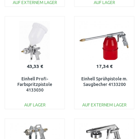
AUF EXTERNEM LAGER
AUF LAGER
IN DEN
IN DEN
WARENKORB
WARENKORB
Vergleichen
Vergleichen
43,33 €
17,34 €
Einhell Profi-
Einhell Sprühpistole m.
Farbspritzpistole
Saugbecher 4133200
4133030
AUF LAGER
AUF EXTERNEM LAGER
IN DEN
IN DEN
WARENKORB
WARENKORB
Vergleichen
Vergleichen