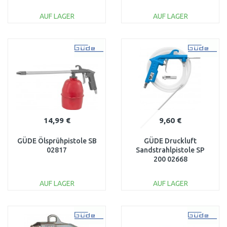
AUF LAGER
AUF LAGER
IN DEN
IN DEN
WARENKORB
WARENKORB
Vergleichen
Vergleichen
14,99 €
9,60 €
GÜDE Ölsprühpistole SB
GÜDE Druckluft
02817
Sandstrahlpistole SP
200 02668
AUF LAGER
AUF LAGER
IN DEN
IN DEN
WARENKORB
WARENKORB
Vergleichen
Vergleichen