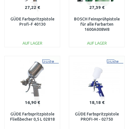
27,22 €
27,39 €
GÜDE Farbspritzpistole
BOSCH Feinsprühpistole
Profi-F 40130
für alle Farbarten
1600A008W8
AUF LAGER
AUF LAGER
IN DEN
IN DEN
WARENKORB
WARENKORB
Vergleichen
Vergleichen
16,90 €
18,18 €
GÜDE Farbspritzpistole
GÜDE Farbspritzpistole
Fließbecher 0,5 L 02818
PROFI-M - 02750