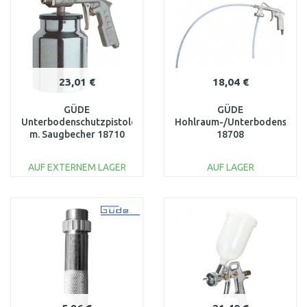
23,01 €
18,04 €
GÜDE
GÜDE
Unterbodenschutzpistole
Hohlraum-/Unterbodenschut
m. Saugbecher 18710
18708
AUF EXTERNEM LAGER
AUF LAGER
IN DEN
IN DEN
WARENKORB
WARENKORB
Vergleichen
Vergleichen