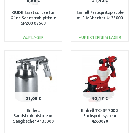
5,96 €
21,40 €
GÜDE Ersatzdrüse für
Einhell Farbspritzpistole
Güde Sandstrahlpistole
m. Fließbecher 4133000
SP200 02669
AUF LAGER
AUF EXTERNEM LAGER
IN DEN
IN DEN
WARENKORB
WARENKORB
Vergleichen
Vergleichen
21,03 €
92,17 €
Einhell
Einhell TC-SY 700 S
Sandstrahlpistole m.
Farbsprühsystem
Saugbecher 4133300
4260020