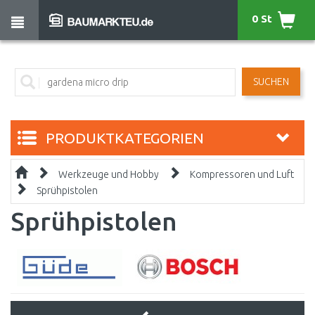
0 St
SUCHEN
PRODUKTKATEGORIEN
Werkzeuge und Hobby
Kompressoren und Luft
Sprühpistolen
Sprühpistolen