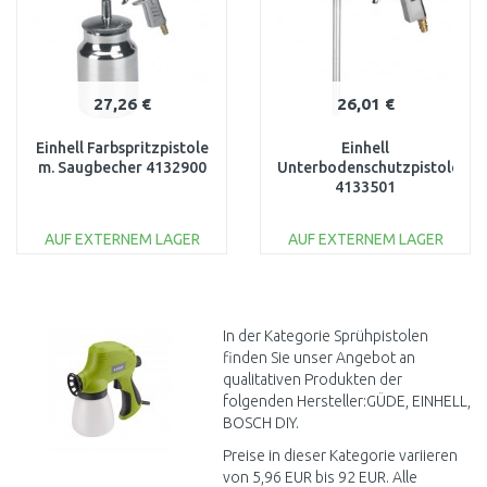
27,26 €
26,01 €
Einhell Farbspritzpistole
Einhell
m. Saugbecher 4132900
Unterbodenschutzpistole
4133501
AUF EXTERNEM LAGER
AUF EXTERNEM LAGER
IN DEN
IN DEN
WARENKORB
WARENKORB
Vergleichen
Vergleichen
In der Kategorie Sprühpistolen
finden Sie unser Angebot an
qualitativen Produkten der
folgenden Hersteller:GÜDE, EINHELL,
BOSCH DIY.
Preise in dieser Kategorie variieren
von 5,96 EUR bis 92 EUR. Alle