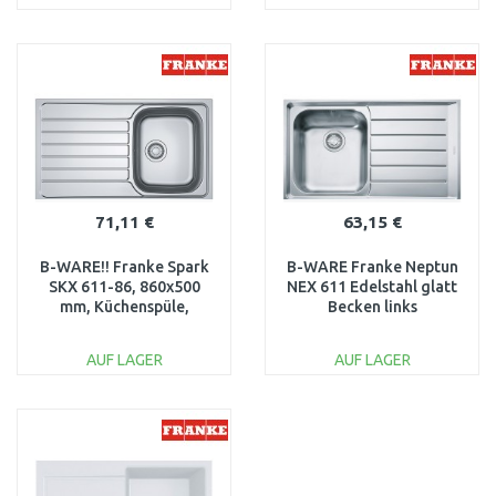
IN DEN
IN DEN
WARENKORB
WARENKORB
Vergleichen
Vergleichen
71,11 €
63,15 €
B-WARE!! Franke Spark
B-WARE Franke Neptun
SKX 611-86, 860x500
NEX 611 Edelstahl glatt
mm, Küchenspüle,
Becken links
Edelstahl 101.0464.337
101.0083.230
BESCHÄDIGT
AUF LAGER
AUF LAGER
IN DEN
IN DEN
WARENKORB
WARENKORB
Vergleichen
Vergleichen