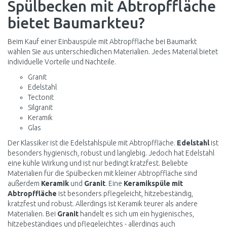
Spülbecken mit Abtropffläche
bietet Baumarkteu?
Beim Kauf einer Einbauspüle mit Abtropffläche bei Baumarkt
wählen Sie aus unterschiedlichen Materialien. Jedes Material bietet
individuelle Vorteile und Nachteile.
Granit
Edelstahl
Tectonit
Silgranit
Keramik
Glas
Der Klassiker ist die Edelstahlspüle mit Abtropffläche.
Edelstahl
ist
besonders hygienisch, robust und langlebig. Jedoch hat Edelstahl
eine kühle Wirkung und ist nur bedingt kratzfest. Beliebte
Materialien für die Spülbecken mit kleiner Abtropffläche sind
außerdem
Keramik
und
Granit
. Eine
Keramikspüle mit
Abtropffläche
ist besonders pflegeleicht, hitzebeständig,
kratzfest und robust. Allerdings ist Keramik teurer als andere
Materialien. Bei
Granit
handelt es sich um ein hygienisches,
hitzebeständiges und pflegeleichtes - allerdings auch