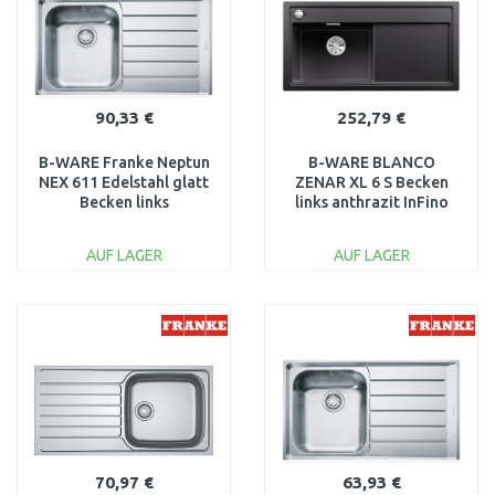
90,33 €
252,79 €
B-WARE Franke Neptun
B-WARE BLANCO
NEX 611 Edelstahl glatt
ZENAR XL 6 S Becken
Becken links
links anthrazit InFino
101.0083.230-verbogen!
523994-Flecken auf der
Oberfläche
AUF LAGER
AUF LAGER
IN DEN
IN DEN
WARENKORB
WARENKORB
Vergleichen
Vergleichen
70,97 €
63,93 €