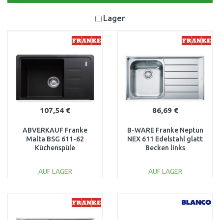
Lager
107,54 €
86,69 €
ABVERKAUF Franke
B-WARE Franke Neptun
Malta BSG 611-62
NEX 611 Edelstahl glatt
Küchenspüle
Becken links
Fragranit,114.0395.129
101.0083.230
BESCHÄDIGT
BESCHÄDIGT
AUF LAGER
AUF LAGER
IN DEN
IN DEN
WARENKORB
WARENKORB
Vergleichen
Vergleichen