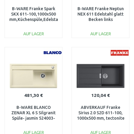
B-WARE Franke Spark
B-WARE Franke Neptun
SKX 611-100,1000x500
NEX 611 Edelstahl glatt
mm,Küchenspüle,Edelstahl
Becken links
101.0464.042
101.0083.230
BESCHÄDIGT
BESCHÄDIGT
AUF LAGER
AUF LAGER
IN DEN
IN DEN
WARENKORB
WARENKORB
Vergleichen
Vergleichen
481,30 €
120,04 €
B-WARE BLANCO
ABVERKAUF Franke
ZENAR XL 6 S Silgranit
Sirius 2.0 S2D 611-100,
Spüle- jasmin 524003-
1000x500 mm, tectonite
ausgepackt, OV
143.0613.661
AUSVERPACKT
BESCHÄDIGT
AUF LAGER
AUF LAGER