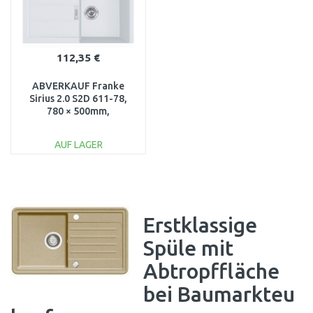
112,35 €
ABVERKAUF Franke
Sirius 2.0 S2D 611-78,
780 × 500mm,
Küchenspüle
Tectonit143.0613.58
AUF LAGER
IN DEN
WARENKORB
Vergleichen
Erstklassige
Spüle mit
Abtropffläche
bei Baumarkteu