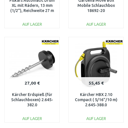
Fiskars Automatic Drum
Gardena Move Box
XL mit Rädern, 13 mm
Mobile Schlauchbox
(1/2"), Reichweite 27 m
18692-20
1067548
AUF LAGER
AUF LAGER
IN DEN
IN DEN
WARENKORB
WARENKORB
Vergleichen
Vergleichen
27,00 €
55,45 €
Kärcher Erdspieß (für
Kärcher HBX 2.10
Schlauchboxen) 2.645-
Compact ( 5/16"/10 m)
382.0
2.645-388.0
AUF LAGER
AUF LAGER
IN DEN
IN DEN