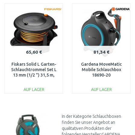
WARENKORB
WARENKORB
Vergleichen
Vergleichen
65,60 €
81,34 €
Fiskars Solid L Garten-
Gardena MoveMatic
Schlauchtrommel Set L
Mobile Schlauchbox
13 mm (1/2 ") 31,5 m,
18690-20
1057237
AUF LAGER
AUF LAGER
IN DEN
IN DEN
WARENKORB
WARENKORB
Vergleichen
Vergleichen
In der Kategorie Schlauchboxen
finden Sie unser Angebot an
qualitativen Produkten der
folgenden Hersteller:GARDENA,