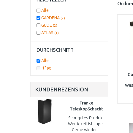
Ordnen
Alle
GARDENA
(2)
GÜDE
(2)
ATLAS
(1)
DURCHSCHNITT
Alle
1"
(0)
Ga
Was
KUNDENREZENSION
6.000
Franke
TeleskopSchacht
für
Sehr gutes Produkt.
Dunstabzugshauben,
Wertigkeit ist super.
schwarz
Gerne wieder !!..
112.0285.288