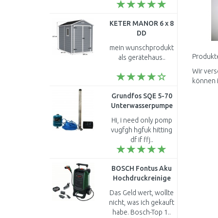
KETER MANOR 6 x 8
DD
Kunststoffgerätehaus,
mein wunschprodukt
186 x 237 x 227 cm
Produkte
als gerätehaus..
17196659
Wir vers
können 
Grundfos SQE 5-70
Unterwasserpumpe
mit dem Kabel 40 m
Hi, i need only pomp
96524503
vugfgh hgfuk hitting
df if ffj..
BOSCH Fontus Aku
Hochdruckreinige
18V, 2,5Ah
Das Geld wert, wollte
06008B6101
nicht, was ich gekauft
habe. Bosch-Top 1..