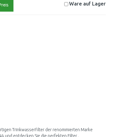
Ware auf
Lager
Preis
ertigen Trinkwasserfilter der renommierten Marke
 und entdecken Sie die perfekten Filter .