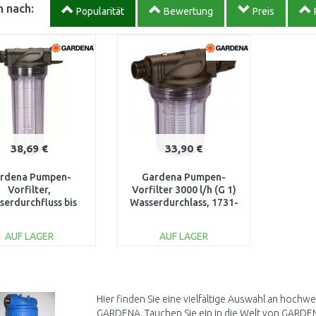
 nach:
Popularität
Bewertung
Preis
38,69 €
33,90 €
rdena Pumpen-
Gardena Pumpen-
Vorfilter,
Vorfilter 3000 l/h (G 1)
serdurchfluss bis
Wasserdurchlass, 1731-
 l/h (G 1") 1730-20
20
AUF LAGER
AUF LAGER
IN DEN
IN DEN
WARENKORB
WARENKORB
Vergleichen
Vergleichen
Hier finden Sie eine vielfältige Auswahl an hochw
GARDENA. Tauchen Sie ein in die Welt von GARDENA