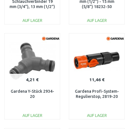
Schlauchverbinder 19
mm (1/2") - 15 mm
mm (3/4"), 13 mm (1/2")
(5/8") 18232-50
2931-20
AUF LAGER
AUF LAGER
IN DEN
IN DEN
WARENKORB
WARENKORB
Vergleichen
Vergleichen
4,21 €
11,46 €
Gardena Y-Stück 2934-
Gardena Profi-System-
20
Regulierstop, 2819-20
AUF LAGER
AUF LAGER
IN DEN
IN DEN