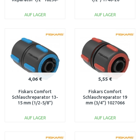
20
AUF LAGER
AUF LAGER
IN DEN
IN DEN
WARENKORB
WARENKORB
Vergleichen
Vergleichen
4,06 €
5,55 €
Fiskars Comfort
Fiskars Comfort
Schlauchreparator 13-
Schlauchreparator 19
15 mm (1/2-5/8”)
mm (3/4”) 1027066
1027064
AUF LAGER
AUF LAGER
IN DEN
IN DEN
WARENKORB
WARENKORB