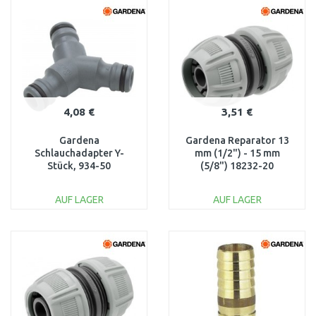
WARENKORB
WARENKORB
Vergleichen
Vergleichen
4,08 €
3,51 €
Gardena
Gardena Reparator 13
Schlauchadapter Y-
mm (1/2") - 15 mm
Stück, 934-50
(5/8") 18232-20
AUF LAGER
AUF LAGER
IN DEN
IN DEN
WARENKORB
WARENKORB
Vergleichen
Vergleichen