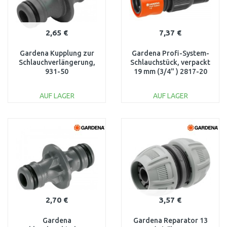
2,65 €
7,37 €
Gardena Kupplung zur
Gardena Profi-System-
Schlauchverlängerung,
Schlauchstück, verpackt
931-50
19 mm (3/4" ) 2817-20
AUF LAGER
AUF LAGER
IN DEN
IN DEN
WARENKORB
WARENKORB
Vergleichen
Vergleichen
2,70 €
3,57 €
Gardena
Gardena Reparator 13