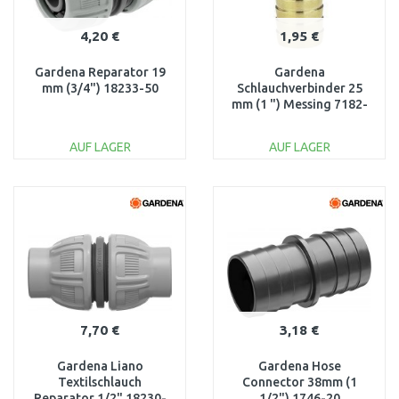
4,20 €
1,95 €
Gardena Reparator 19
Gardena
mm (3/4") 18233-50
Schlauchverbinder 25
mm (1 ") Messing 7182-
20
AUF LAGER
AUF LAGER
IN DEN
IN DEN
WARENKORB
WARENKORB
Vergleichen
Vergleichen
7,70 €
3,18 €
Gardena Liano
Gardena Hose
Textilschlauch
Connector 38mm (1
Reparator 1/2" 18230-
1/2") 1746-20