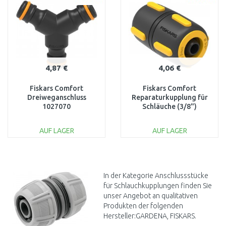
Vergleichen
Vergleichen
4,87 €
4,06 €
Fiskars Comfort
Fiskars Comfort
Dreiweganschluss
Reparaturkupplung für
1027070
Schläuche (3/8")
1027063
AUF LAGER
AUF LAGER
IN DEN
IN DEN
WARENKORB
WARENKORB
Vergleichen
Vergleichen
In der Kategorie Anschlussstücke
für Schlauchkupplungen finden Sie
unser Angebot an qualitativen
Produkten der folgenden
Hersteller:GARDENA, FISKARS.