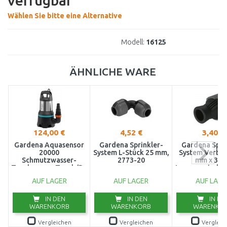
verfügbar
Wählen Sie bitte eine Alternative
Modell:
16125
ÄHNLICHE WARE
124,00 €
4,52 €
3,40 €
Gardena Aquasensor
Gardena Sprinkler-
Gardena Spri
20000
System L-Stück 25 mm,
System Verbin
Schmutzwasser-
2773-20
mm x 3/4
Tauchpumpe,Tauch/Druckpumpe
Innengewinde 
(750W/20000l/h)
AUF LAGER
AUF LAGER
AUF LAGE
9044-20
IN DEN
IN DEN
IN DE
WARENKORB
WARENKORB
WARENKO
Vergleichen
Vergleichen
Vergleic