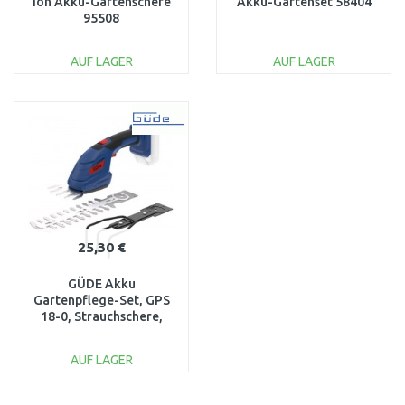
Ion Akku-Gartenschere
Akku-Gartenset 58404
95508
AUF LAGER
AUF LAGER
IN DEN
IN DEN
WARENKORB
WARENKORB
Vergleichen
Vergleichen
25,30 €
GÜDE Akku
Gartenpflege-Set, GPS
18-0, Strauchschere,
Heckenschere 58405
AUF LAGER
IN DEN