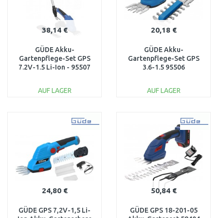
38,14 €
20,18 €
GÜDE Akku-
GÜDE Akku-
Gartenpflege-Set GPS
Gartenpflege-Set GPS
7.2V-1.5 Li-Ion - 95507
3.6-1.5 95506
AUF LAGER
AUF LAGER
IN DEN
IN DEN
WARENKORB
WARENKORB
Vergleichen
Vergleichen
24,80 €
50,84 €
GÜDE GPS 7,2V-1,5 Li-
GÜDE GPS 18-201-05