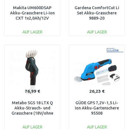
Makita UM600DSAP
Gardena ComfortCut Li
Akku-Grasschere Li-ion
Set Akku-Grasschere
CXT 1x2,0Ah/12V
9889-20
(Makita Pink)
AUF LAGER
AUF LAGER
IN DEN
IN DEN
WARENKORB
WARENKORB
Vergleichen
Vergleichen
76,99 €
26,23 €
Metabo SGS 18 LTX Q
GÜDE GPS 7,2V-1,5 Li-
Akku-Strauch- und
Ion Akku-Gartenschere
Grasschere (18V/ohne
95508
akku) 601609850
AUF LAGER
AUF LAGER