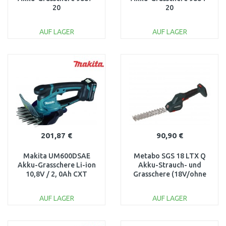
20
20
AUF LAGER
AUF LAGER
IN DEN
IN DEN
WARENKORB
WARENKORB
Vergleichen
Vergleichen
201,87 €
90,90 €
Makita UM600DSAE
Metabo SGS 18 LTX Q
Akku-Grasschere Li-ion
Akku-Strauch- und
10,8V / 2, 0Ah CXT
Grasschere (18V/ohne
akku) 601609840
AUF LAGER
AUF LAGER
IN DEN
IN DEN
WARENKORB
WARENKORB