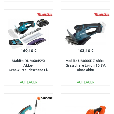
IN DEN
IN DEN
WARENKORB
WARENKORB
Vergleichen
Vergleichen
160,10 €
103,10 €
Makita DUM604SYX
Makita UM600DZ Akku-
Akku-
Grasschere Li-ion 10,8V,
Gras-/Strauchschere Li-
ohne akku
ion LXT (1x1,5Ah/18V)
AUF LAGER
AUF LAGER
IN DEN
IN DEN
WARENKORB
WARENKORB
Vergleichen
Vergleichen