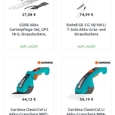
27,08 €
74,99 €
GÜDE Akku
Einhell GE-CG 18/100 Li
Gartenpflege-Set, GPS
T-Solo Akku-Gras- und
18-0, Strauchschere,
Strauchschere
Heckenschere 58405
(18V/ohne akku)
3410310
AUF LAGER
AUF LAGER
IN DEN
IN DEN
WARENKORB
WARENKORB
Vergleichen
Vergleichen
64,13 €
56,19 €
Gardena ClassicCut Li
Gardena ClassicCut Li
Akku-Grasschere 9887-
Akku-Grasschere 9884-