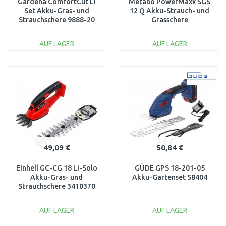
Gardena ComfortCut Li
Metabo PowerMaxx SGS
Set Akku-Gras- und
12 Q Akku-Strauch- und
Strauchschere 9888-20
Grasschere
(12V/1x2,0Ah)
601608500
AUF LAGER
AUF LAGER
IN DEN
IN DEN
WARENKORB
WARENKORB
Vergleichen
Vergleichen
49,09 €
50,84 €
Einhell GC-CG 18 Li-Solo
GÜDE GPS 18-201-05
Akku-Gras- und
Akku-Gartenset 58404
Strauchschere 3410370
AUF LAGER
AUF LAGER
IN DEN
IN DEN