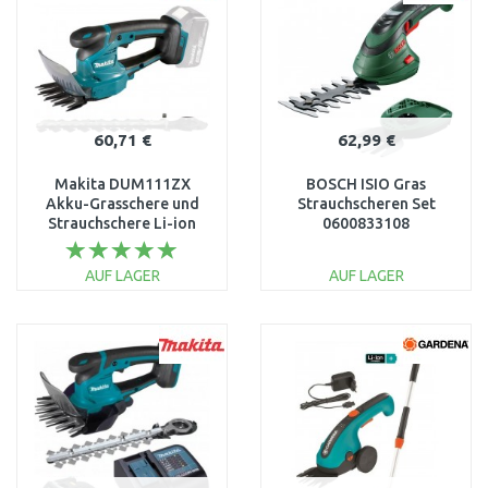
60,71 €
62,99 €
Makita DUM111ZX
BOSCH ISIO Gras
Akku-Grasschere und
Strauchscheren Set
Strauchschere Li-ion
0600833108
LXT 18V ohne Akku
AUF LAGER
AUF LAGER
IN DEN
IN DEN
WARENKORB
WARENKORB
Vergleichen
Vergleichen