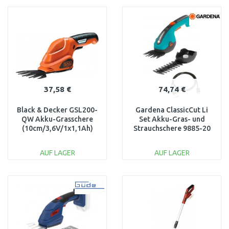
WARENKORB
WARENKORB
Vergleichen
Vergleichen
37,58 €
74,74 €
Black & Decker GSL200-
Gardena ClassicCut Li
QW Akku-Grasschere
Set Akku-Gras- und
(10cm/3,6V/1x1,1Ah)
Strauchschere 9885-20
AUF LAGER
AUF LAGER
IN DEN
IN DEN
WARENKORB
WARENKORB
Vergleichen
Vergleichen