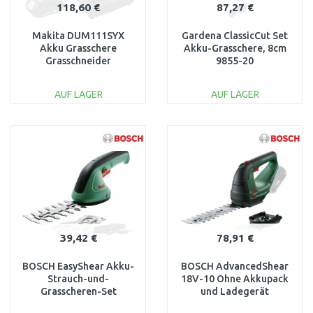
118,60 €
87,27 €
Makita DUM111SYX
Gardena ClassicCut Set
Akku Grasschere
Akku-Grasschere, 8cm
Grasschneider
9855-20
Heckenschere Li-ion
LXT (1x1,5Ah /18V)
AUF LAGER
AUF LAGER
IN DEN
IN DEN
WARENKORB
WARENKORB
Vergleichen
Vergleichen
39,42 €
78,91 €
BOSCH EasyShear Akku-
BOSCH AdvancedShear
Strauch-und-
18V-10 Ohne Akkupack
Grasscheren-Set
und Ladegerät
0600833303
0600857001