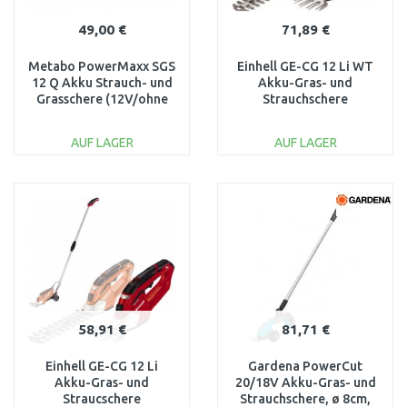
49,00 €
71,89 €
Metabo PowerMaxx SGS
Einhell GE-CG 12 Li WT
12 Q Akku Strauch- und
Akku-Gras- und
Grasschere (12V/ohne
Strauchschere
akku) 601608860
(18V/1,5Ah) 3410411
AUF LAGER
AUF LAGER
IN DEN
IN DEN
WARENKORB
WARENKORB
Vergleichen
Vergleichen
58,91 €
81,71 €
Einhell GE-CG 12 Li
Gardena PowerCut
Akku-Gras- und
20/18V Akku-Gras- und
Straucschere
Strauchschere, ø 8cm,