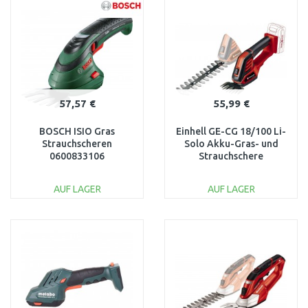
Vergleichen
Vergleichen
57,57 €
55,99 €
BOSCH ISIO Gras
Einhell GE-CG 18/100 Li-
Strauchscheren
Solo Akku-Gras- und
0600833106
Strauchschere
(18V/ohne akku)
3410313
AUF LAGER
AUF LAGER
IN DEN
IN DEN
WARENKORB
WARENKORB
Vergleichen
Vergleichen