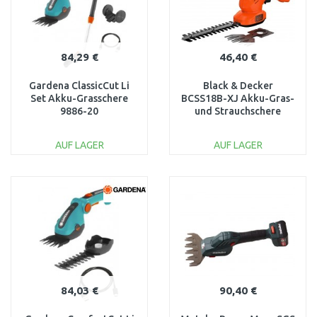
84,29 €
46,40 €
Gardena ClassicCut Li
Black & Decker
Set Akku-Grasschere
BCSS18B-XJ Akku-Gras-
9886-20
und Strauchschere
(20cm/18V/ohne Akku
und Ladegerät)
AUF LAGER
AUF LAGER
IN DEN
IN DEN
WARENKORB
WARENKORB
Vergleichen
Vergleichen
84,03 €
90,40 €