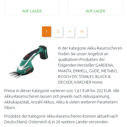
(12V/1,5Ah) 3410401
ohne akku 14752-55
AUF LAGER
AUF LAGER
IN DEN
IN DEN
WARENKORB
WARENKORB
1
2
>
>|
Vergleichen
Vergleichen
In der Kategorie Akku-Rasenscheren
finden Sie unser Angebot an
qualitativen Produkten der
folgenden Hersteller:GARDENA,
MAKITA, EINHELL, GÜDE, METABO,
BOSCH DIY, STANLEY, BLACK &
DECKER, KÄRCHER Home.
Preise in dieser Kategorie variieren von 1,61 EUR bis 202 EUR. Alle
Akku-Rasenscheren lassen sich jeweils nach Akkuspannung,
Akkukapazität, Anzahl Akkus, Akku & vielen weiteren Parametern
filtern.
Produkte der Kategorie Akku-Rasenscheren können aktuell nach
Deutschland, Österreich & in 26 weitere Länder versenden.