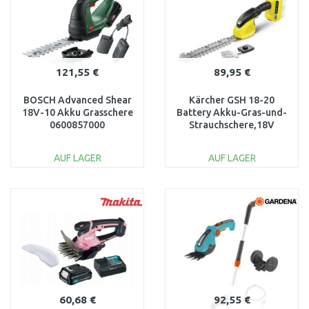
121,55 €
89,95 €
BOSCH Advanced Shear
Kärcher GSH 18-20
18V-10 Akku Grasschere
Battery Akku-Gras-und-
0600857000
Strauchschere,18V
1.444-200.0
AUF LAGER
AUF LAGER
IN DEN
IN DEN
WARENKORB
WARENKORB
Vergleichen
Vergleichen
60,68 €
92,55 €