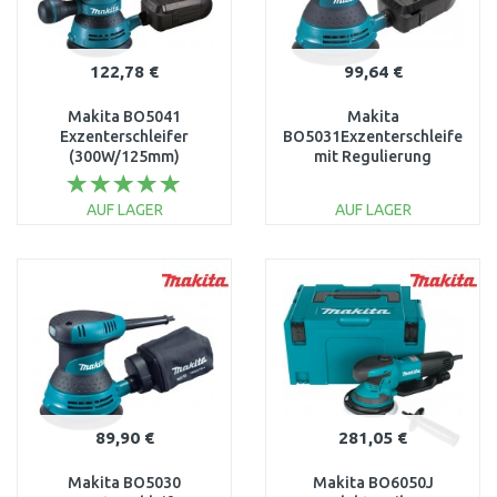
122,78 €
99,64 €
Makita BO5041
Makita
Exzenterschleifer
BO5031Exzenterschleifer
(300W/125mm)
mit Regulierung
(300W/125mm)
AUF LAGER
AUF LAGER
IN DEN
IN DEN
WARENKORB
WARENKORB
Vergleichen
Vergleichen
89,90 €
281,05 €
Makita BO5030
Makita BO6050J