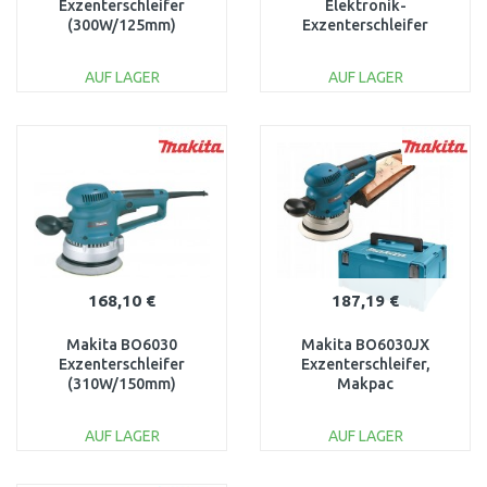
Exzenterschleifer
Elektronik-
(300W/125mm)
Exzenterschleifer
(750W/150mm) Makpac
AUF LAGER
AUF LAGER
IN DEN
IN DEN
WARENKORB
WARENKORB
Vergleichen
Vergleichen
168,10 €
187,19 €
Makita BO6030
Makita BO6030JX
Exzenterschleifer
Exzenterschleifer,
(310W/150mm)
Makpac
AUF LAGER
AUF LAGER
IN DEN
IN DEN