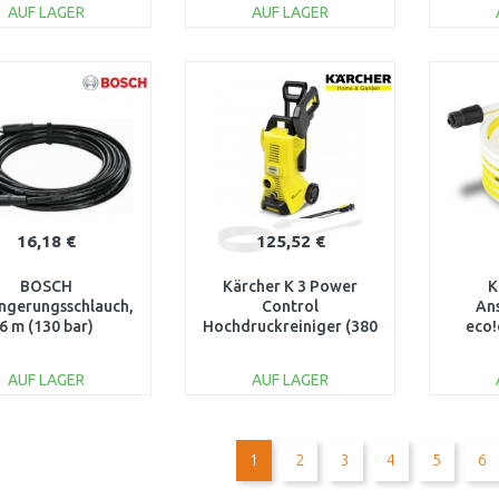
AUF LAGER
AUF LAGER
IN DEN
IN DEN
WARENKORB
WARENKORB
W
Vergleichen
Vergleichen
16,18 €
125,52 €
BOSCH
Kärcher K 3 Power
K
ngerungsschlauch,
Control
An
6 m (130 bar)
Hochdruckreiniger (380
eco!
F016800361
l/h/120 bar) 1.676-100.0
AUF LAGER
AUF LAGER
IN DEN
IN DEN
WARENKORB
WARENKORB
W
1
2
3
4
5
6
Vergleichen
Vergleichen