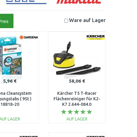
Ware auf
Lager
Preis
5,96 €
58,06 €
na Cleansystem
Kärcher T5 T-Racer
ungstabs ( 9St )
Flächenreiniger für K2-
18818-20
K7 2.644-084.0
AUF LAGER
AUF LAGER
IN DEN
IN DEN
ARENKORB
WARENKORB