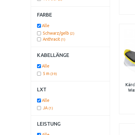
FARBE
Alle
Schwarz/gelb
(2)
Anthracit
(1)
KABELLÄNGE
Alle
5 m
(39)
Kärc
LXT
Was
Alle
JA
(1)
LEISTUNG
Alle