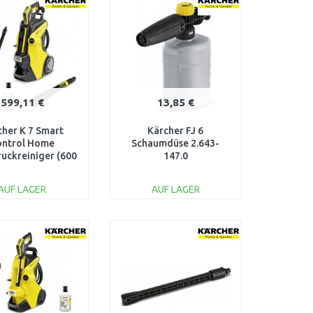
Vergleichen
Vergleichen
599,11 €
13,85 €
cher K 7 Smart
Kärcher FJ 6
ontrol Home
Schaumdüse 2.643-
uckreiniger (600
147.0
 bar) 1.317-203.0
AUF LAGER
AUF LAGER
IN DEN
IN DEN
ARENKORB
WARENKORB
Vergleichen
Vergleichen