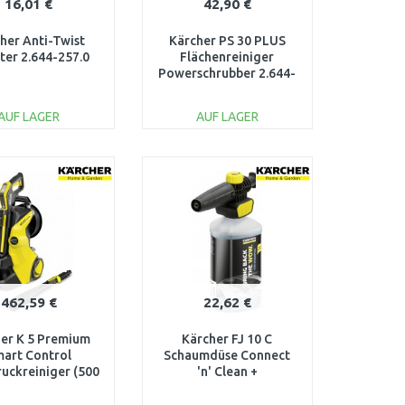
16,01 €
42,90 €
her Anti-Twist
Kärcher PS 30 PLUS
ter 2.644-257.0
Flächenreiniger
Powerschrubber 2.644-
212.0
AUF LAGER
AUF LAGER
IN DEN
IN DEN
ARENKORB
WARENKORB
Vergleichen
Vergleichen
462,59 €
22,62 €
er K 5 Premium
Kärcher FJ 10 C
art Control
Schaumdüse Connect
uckreiniger (500
'n' Clean +
/145 bar) 1.324-
Autoshampoo 3-in-1
670.0
(1L) 2.643-144.0