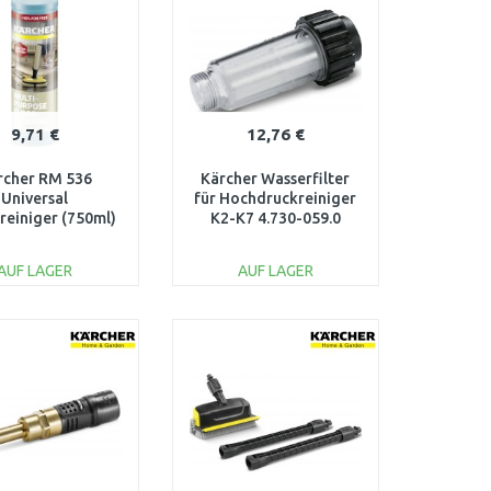
Vergleichen
Vergleichen
9,71 €
12,76 €
rcher RM 536
Kärcher Wasserfilter
Universal
für Hochdruckreiniger
reiniger (750ml)
K2-K7 4.730-059.0
6.296-188.0
AUF LAGER
AUF LAGER
IN DEN
IN DEN
ARENKORB
WARENKORB
Vergleichen
Vergleichen