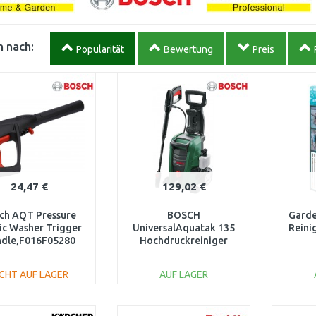
 nach:
Popularität
Bewertung
Preis
24,47 €
129,02 €
ch AQT Pressure
BOSCH
Garde
tic Washer Trigger
UniversalAquatak 135
Reinig
dle,F016F05280
Hochdruckreiniger
06008A7C00
ICHT AUF LAGER
AUF LAGER
IN DEN
IN DEN
WARENKORB
WARENKORB
W