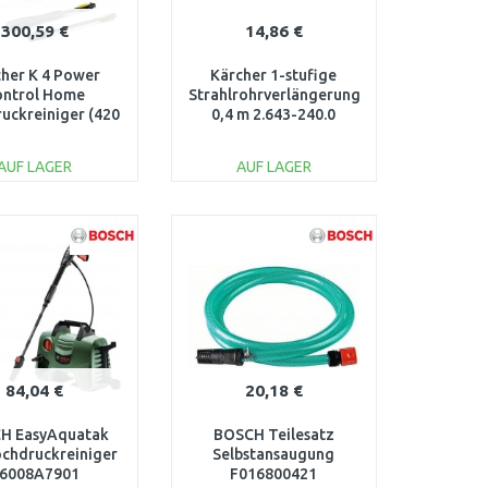
300,59 €
14,86 €
her K 4 Power
Kärcher 1-stufige
ontrol Home
Strahlrohrverlängerung
uckreiniger (420
0,4 m 2.643-240.0
 bar) 1.324-033.0
AUF LAGER
AUF LAGER
IN DEN
IN DEN
ARENKORB
WARENKORB
Vergleichen
Vergleichen
84,04 €
20,18 €
H EasyAquatak
BOSCH Teilesatz
chdruckreiniger
Selbstansaugung
6008A7901
F016800421