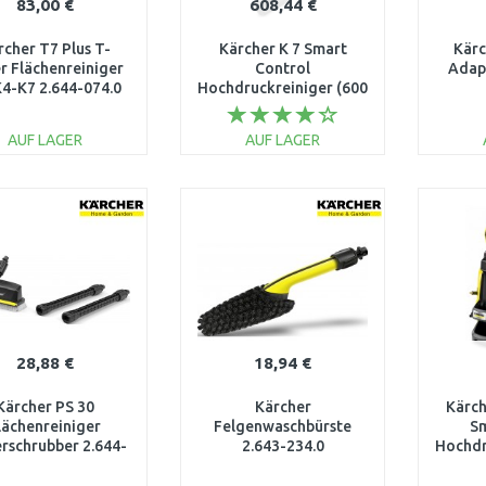
83,00 €
608,44 €
rcher T7 Plus T-
Kärcher K 7 Smart
Kärc
r Flächenreiniger
Control
Adap
K4-K7 2.644-074.0
Hochdruckreiniger (600
l/h/180 bar) 1.317-200.0
AUF LAGER
AUF LAGER
IN DEN
IN DEN
WARENKORB
WARENKORB
W
Vergleichen
Vergleichen
28,88 €
18,94 €
Kärcher PS 30
Kärcher
Kärch
lächenreiniger
Felgenwaschbürste
Sm
rschrubber 2.644-
2.643-234.0
Hochdr
123.0
l/hod