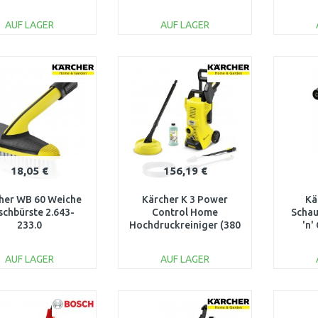
l/h/180 bar) 1.317-230.0
AUF LAGER
AUF LAGER
IN DEN
IN DEN
WARENKORB
WARENKORB
W
Vergleichen
Vergleichen
18,05 €
156,19 €
her WB 60 Weiche
Kärcher K 3 Power
Kä
chbürste 2.643-
Control Home
Scha
233.0
Hochdruckreiniger (380
'n'
l/h/120 bar) 1.676-103.0
Clea
AUF LAGER
AUF LAGER
IN DEN
IN DEN
WARENKORB
WARENKORB
W