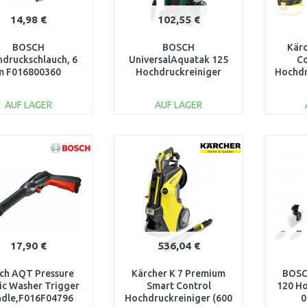
14,98 €
102,55 €
BOSCH
BOSCH
Kärc
druckschlauch, 6
UniversalAquatak 125
C
m F016800360
Hochdruckreiniger
Hochdr
06008A7A00
l/h/130
AUF LAGER
AUF LAGER
IN DEN
IN DEN
WARENKORB
WARENKORB
W
Vergleichen
Vergleichen
17,90 €
536,04 €
ch AQT Pressure
Kärcher K 7 Premium
BOSC
tic Washer Trigger
Smart Control
120 Ho
dle,F016F04796
Hochdruckreiniger (600
0