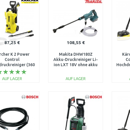
Vergleichen
Vergleichen
87,25 €
108,55 €
rcher K 2 Power
Makita DHW180Z
Kär
Control
Akku-Druckreiniger Li-
C
ruckreiniger (360
ion LXT 18V ohne akku
Hochdr
10 bar) 1.673-600.0
l/h/180
AUF LAGER
AUF LAGER
IN DEN
IN DEN
WARENKORB
WARENKORB
W
Vergleichen
Vergleichen