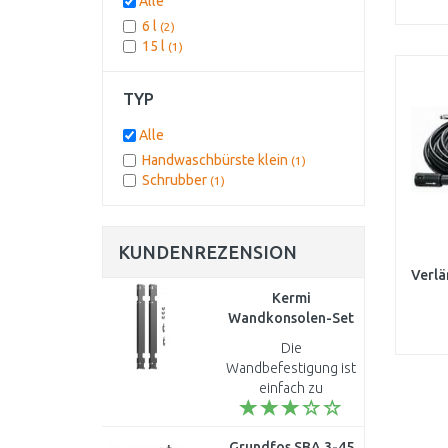
Alle
6 l
(2)
15 l
(1)
TYP
Alle
Handwaschbürste klein
(1)
Schrubber
(1)
KUNDENREZENSION
Verlä
Kermi
Wandkonsolen-Set
(lang) Bauhöhe 600
Die
mm, verzinkt
Wandbefestigung ist
ZB02590013
einfach zu
montieren...
Grundfos SBA 3-45