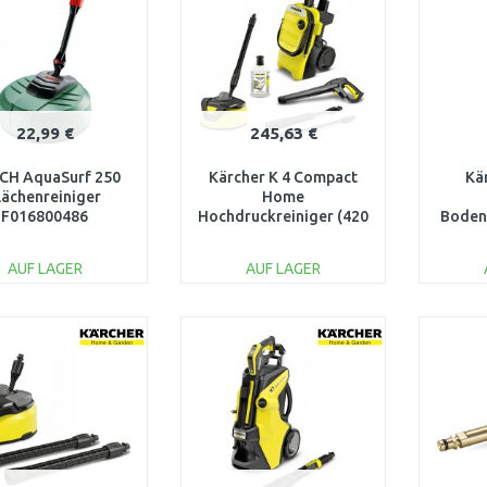
Vergleichen
Vergleichen
22,99 €
245,63 €
CH AquaSurf 250
Kärcher K 4 Compact
Kä
lächenreiniger
Home
F016800486
Hochdruckreiniger (420
Boden
l/h/130 bar) 1.637-503.0
AUF LAGER
AUF LAGER
IN DEN
IN DEN
WARENKORB
WARENKORB
W
Vergleichen
Vergleichen