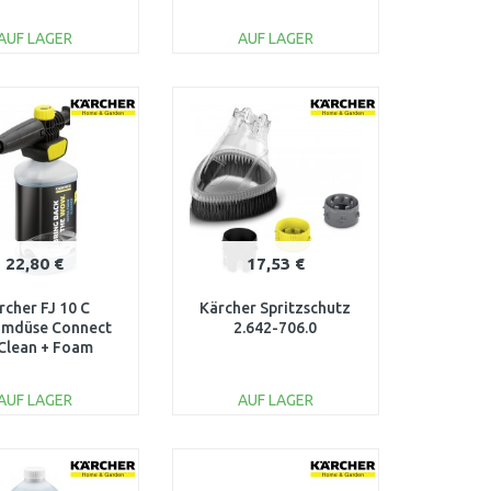
AUF LAGER
AUF LAGER
IN DEN
IN DEN
ARENKORB
WARENKORB
Vergleichen
Vergleichen
22,80 €
17,53 €
rcher FJ 10 C
Kärcher Spritzschutz
umdüse Connect
2.642-706.0
 Clean + Foam
ner (1L) 2.643-
143.0
AUF LAGER
AUF LAGER
IN DEN
IN DEN
ARENKORB
WARENKORB