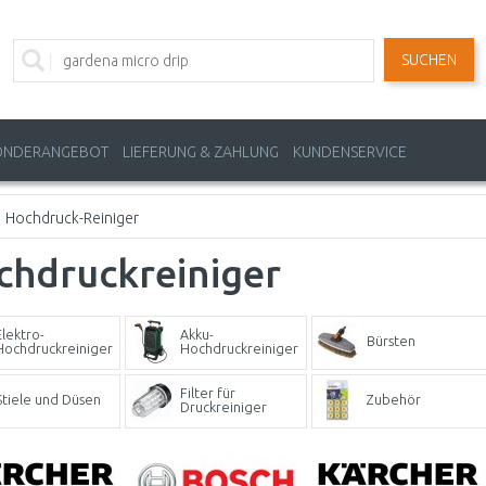
SUCHEN
ONDERANGEBOT
LIEFERUNG & ZAHLUNG
KUNDENSERVICE
Hochdruck-Reiniger
chdruckreiniger
Elektro-
Akku-
Bürsten
Hochdruckreiniger
Hochdruckreiniger
Filter für
Stiele und Düsen
Zubehör
Druckreiniger