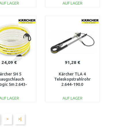
AUF LAGER
AUF LAGER
IN DEN
IN DEN
ARENKORB
WARENKORB
Vergleichen
Vergleichen
24,09 €
91,28 €
ärcher SH 5
Kärcher TLA 4
saugschlauch
Teleskopstrahlrohr
ogic 5m 2.643-
2.644-190.0
100.0
AUF LAGER
AUF LAGER
IN DEN
IN DEN
ARENKORB
WARENKORB
>
>|
Vergleichen
Vergleichen