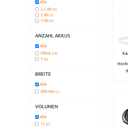
Alle
2,5 Ah
(4)
2 Ah
(1)
5 Ah
(1)
ANZAHL AKKUS
Alle
Ohne
Kä
(10)
1
(6)
Hochd
l/h/1
BREITE
Alle
300 mm
(1)
VOLUMEN
Alle
1 l
(3)