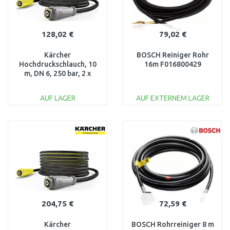
128,02 €
79,02 €
Kärcher
BOSCH Reiniger Rohr
Hochdruckschlauch, 10
16m F016800429
m, DN 6, 250 bar, 2 x
EASY!Lock 6.110-035.0
AUF LAGER
AUF EXTERNEM LAGER
IN DEN
IN DEN
WARENKORB
WARENKORB
Vergleichen
Vergleichen
204,75 €
72,59 €
Kärcher
BOSCH Rohrreiniger 8 m