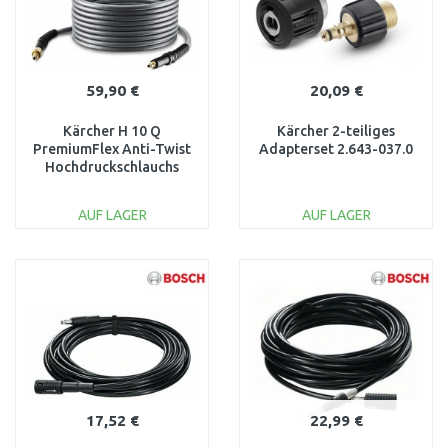
59,90 €
20,09 €
Kärcher H 10 Q
Kärcher 2-teiliges
PremiumFlex Anti-Twist
Adapterset 2.643-037.0
Hochdruckschlauchs
10m 2.643-585.0
AUF LAGER
AUF LAGER
IN DEN
IN DEN
WARENKORB
WARENKORB
Vergleichen
Vergleichen
17,52 €
22,99 €