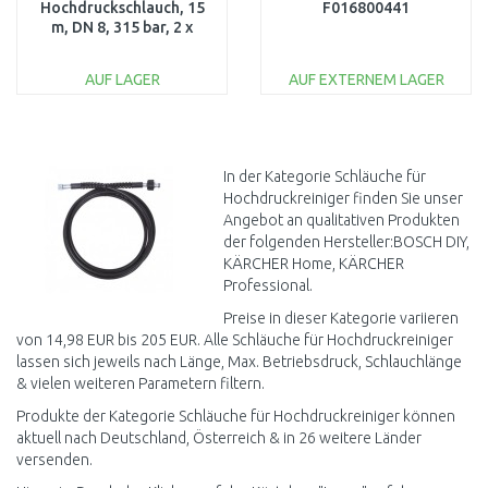
Hochdruckschlauch, 15
F016800441
m, DN 8, 315 bar, 2 x
EASY!Lock 6.110-030.0
AUF LAGER
AUF EXTERNEM LAGER
IN DEN
IN DEN
WARENKORB
WARENKORB
Vergleichen
Vergleichen
In der Kategorie Schläuche für
Hochdruckreiniger finden Sie unser
Angebot an qualitativen Produkten
der folgenden Hersteller:BOSCH DIY,
KÄRCHER Home, KÄRCHER
Professional.
Preise in dieser Kategorie variieren
von 14,98 EUR bis 205 EUR. Alle Schläuche für Hochdruckreiniger
lassen sich jeweils nach Länge, Max. Betriebsdruck, Schlauchlänge
& vielen weiteren Parametern filtern.
Produkte der Kategorie Schläuche für Hochdruckreiniger können
aktuell nach Deutschland, Österreich & in 26 weitere Länder
versenden.