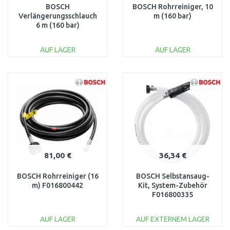
BOSCH
BOSCH Rohrreiniger, 10
Verlängerungsschlauch
m (160 bar)
6 m (160 bar)
F016800482
AUF LAGER
AUF LAGER
IN DEN
IN DEN
WARENKORB
WARENKORB
Vergleichen
Vergleichen
81,00 €
36,34 €
BOSCH Rohrreiniger (16
BOSCH Selbstansaug-
m) F016800442
Kit, System-Zubehör
F016800335
AUF LAGER
AUF EXTERNEM LAGER