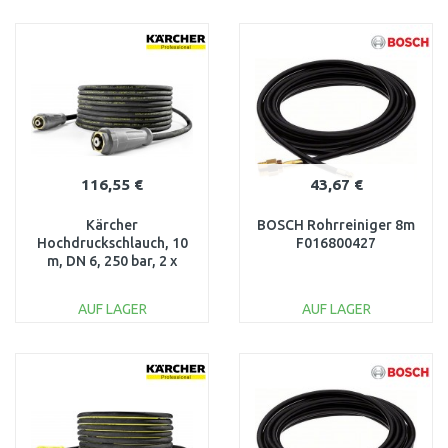
IN DEN
IN DEN
WARENKORB
WARENKORB
Vergleichen
Vergleichen
116,55 €
43,67 €
Kärcher
BOSCH Rohrreiniger 8m
Hochdruckschlauch, 10
F016800427
m, DN 6, 250 bar, 2 x
EASY!Lock 6.110-034.0
AUF LAGER
AUF LAGER
IN DEN
IN DEN
WARENKORB
WARENKORB
Vergleichen
Vergleichen