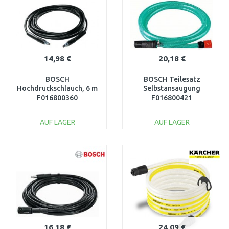
14,98 €
20,18 €
BOSCH
BOSCH Teilesatz
Hochdruckschlauch, 6 m
Selbstansaugung
F016800360
F016800421
AUF LAGER
AUF LAGER
IN DEN
IN DEN
WARENKORB
WARENKORB
Vergleichen
Vergleichen
16,18 €
24,09 €