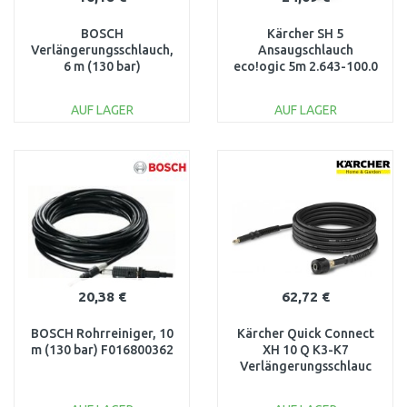
BOSCH
Kärcher SH 5
Verlängerungsschlauch,
Ansaugschlauch
6 m (130 bar)
eco!ogic 5m 2.643-100.0
F016800361
AUF LAGER
AUF LAGER
IN DEN
IN DEN
WARENKORB
WARENKORB
Vergleichen
Vergleichen
20,38 €
62,72 €
BOSCH Rohrreiniger, 10
Kärcher Quick Connect
m (130 bar) F016800362
XH 10 Q K3-K7
Verlängerungsschlauc
10m 2.641-710.0