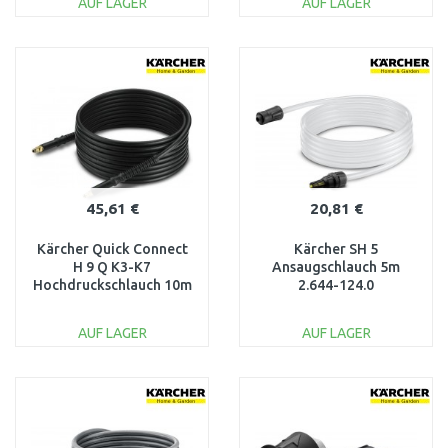
AUF LAGER
AUF LAGER
IN DEN
IN DEN
WARENKORB
WARENKORB
Vergleichen
Vergleichen
45,61 €
20,81 €
Kärcher Quick Connect
Kärcher SH 5
H 9 Q K3-K7
Ansaugschlauch 5m
Hochdruckschlauch 10m
2.644-124.0
2.641-721.0
AUF LAGER
AUF LAGER
IN DEN
IN DEN
WARENKORB
WARENKORB
Vergleichen
Vergleichen