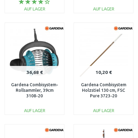
AUF LAGER
AUF LAGER
IN DEN
IN DEN
WARENKORB
WARENKORB
Vergleichen
Vergleichen
36,68 €
10,20 €
Gardena Combisystem-
Gardena Combisystem
Rollsammler, 39cm
Holzstiel 130 cm, FSC
3108-20
Pure 3723-20
AUF LAGER
AUF LAGER
IN DEN
IN DEN
WARENKORB
WARENKORB
Vergleichen
Vergleichen