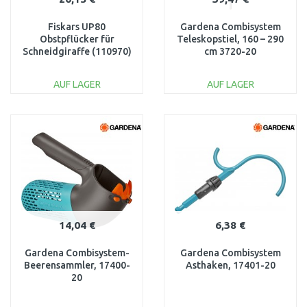
Fiskars UP80
Gardena Combisystem
Obstpflücker für
Teleskopstiel, 160 – 290
Schneidgiraffe (110970)
cm 3720-20
1001562
AUF LAGER
AUF LAGER
IN DEN
IN DEN
WARENKORB
WARENKORB
Vergleichen
Vergleichen
14,04 €
6,38 €
Gardena Combisystem-
Gardena Combisystem
Beerensammler, 17400-
Asthaken, 17401-20
20