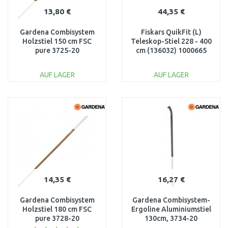
13,80 €
44,35 €
Gardena Combisystem
Fiskars QuikFit (L)
Holzstiel 150 cm FSC
Teleskop-Stiel 228 - 400
pure 3725-20
cm (136032) 1000665
AUF LAGER
AUF LAGER
IN DEN
IN DEN
WARENKORB
WARENKORB
Vergleichen
Vergleichen
14,35 €
16,27 €
Gardena Combisystem
Gardena Combisystem-
Holzstiel 180 cm FSC
Ergoline Aluminiumstiel
pure 3728-20
130cm, 3734-20