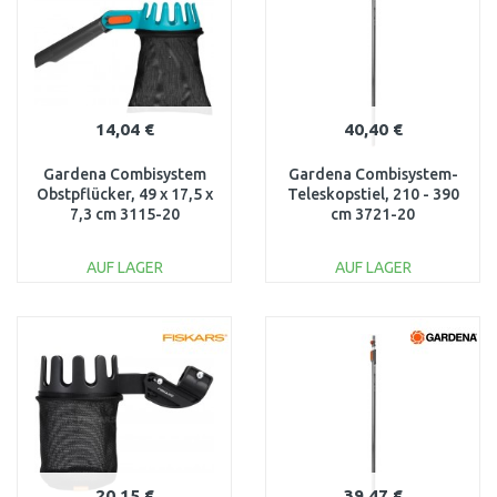
14,04 €
40,40 €
Gardena Combisystem
Gardena Combisystem-
Obstpflücker, 49 x 17,5 x
Teleskopstiel, 210 - 390
7,3 cm 3115-20
cm 3721-20
AUF LAGER
AUF LAGER
IN DEN
IN DEN
WARENKORB
WARENKORB
Vergleichen
Vergleichen
20,15 €
39,47 €