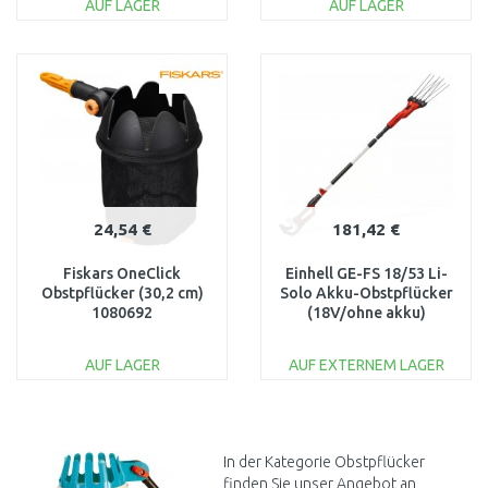
AUF LAGER
AUF LAGER
IN DEN
IN DEN
WARENKORB
WARENKORB
Vergleichen
Vergleichen
24,54 €
181,42 €
Fiskars OneClick
Einhell GE-FS 18/53 Li-
Obstpflücker (30,2 cm)
Solo Akku-Obstpflücker
1080692
(18V/ohne akku)
3411400
AUF LAGER
AUF EXTERNEM LAGER
IN DEN
IN DEN
WARENKORB
WARENKORB
Vergleichen
Vergleichen
In der Kategorie Obstpflücker
finden Sie unser Angebot an