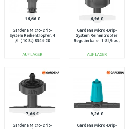
16,66 €
6,96 €
Gardena Micro-Drip-
Gardena Micro-Drip-
System Reihentropfer, 4
System Reihentropfer
l/h ( 10 St) 8344-20
Regulierbarer 1-8 l/hod,
5 St, 13314-20
AUF LAGER
AUF LAGER
IN DEN
IN DEN
WARENKORB
WARENKORB
Vergleichen
Vergleichen
7,66 €
9,26 €
Gardena Micro-Drip-
Gardena Micro-Drip-