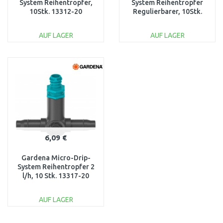
System Reihentropfer,
System Reihentropfer
10Stk. 13312-20
Regulierbarer, 10Stk.
13315-20
AUF LAGER
AUF LAGER
IN DEN
IN DEN
WARENKORB
WARENKORB
Vergleichen
Vergleichen
6,09 €
Gardena Micro-Drip-
System Reihentropfer 2
l/h, 10 Stk. 13317-20
AUF LAGER
IN DEN