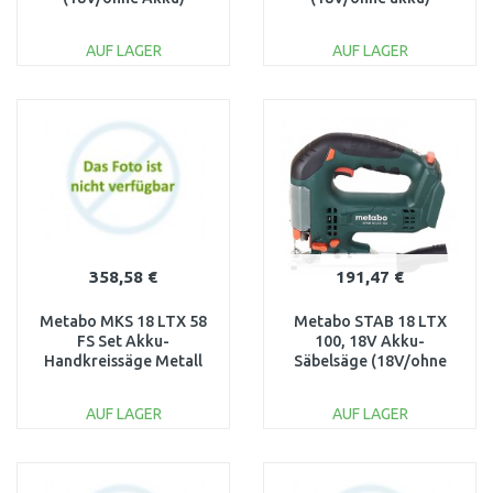
600773840
601055850
AUF LAGER
AUF LAGER
IN DEN
IN DEN
WARENKORB
WARENKORB
Vergleichen
Vergleichen
358,58 €
191,47 €
Metabo MKS 18 LTX 58
Metabo STAB 18 LTX
FS Set Akku-
100, 18V Akku-
Handkreissäge Metall
Säbelsäge (18V/ohne
691114000
Akku) +metaBOX
601003840
AUF LAGER
AUF LAGER
IN DEN
IN DEN
WARENKORB
WARENKORB