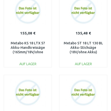
Vergleichen
Vergleichen
155,08 €
135,48 €
Metabo KS 18 LTX 57
Metabo ST 18 LT 130 BL
Akku-Handkreissäge
Akku-Stichsäge
(165mm/18V/ohne
(18V/ohne Akku)
akku) 601857890
601054850
AUF LAGER
AUF LAGER
IN DEN
IN DEN
WARENKORB
WARENKORB
Vergleichen
Vergleichen