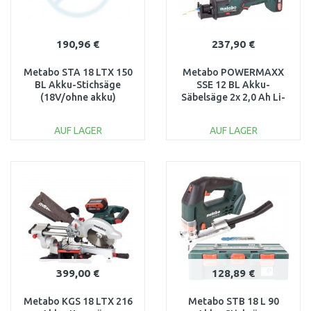
190,96 €
237,90 €
Metabo STA 18 LTX 150
Metabo POWERMAXX
BL Akku-Stichsäge
SSE 12 BL Akku-
(18V/ohne akku)
Säbelsäge 2x 2,0 Ah Li-
MetaBox 601502840
Ion im MetaBOX
602322500
AUF LAGER
AUF LAGER
IN DEN
IN DEN
WARENKORB
WARENKORB
Vergleichen
Vergleichen
399,00 €
128,89 €
Metabo KGS 18 LTX 216
Metabo STB 18 L 90