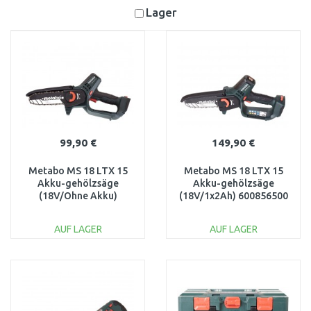
Lager
99,90 €
149,90 €
Metabo MS 18 LTX 15
Metabo MS 18 LTX 15
Akku-gehölzsäge
Akku-gehölzsäge
(18V/Ohne Akku)
(18V/1x2Ah) 600856500
600856850
AUF LAGER
AUF LAGER
IN DEN
IN DEN
WARENKORB
WARENKORB
Vergleichen
Vergleichen