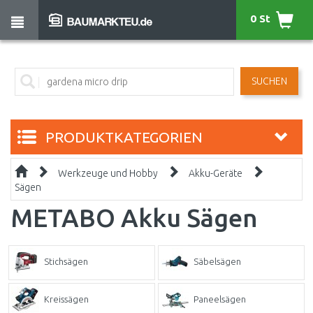
0 St
SUCHEN
PRODUKTKATEGORIEN
Werkzeuge und Hobby
Akku-Geräte
Sägen
METABO Akku Sägen
Stichsägen
Säbelsägen
Kreissägen
Paneelsägen