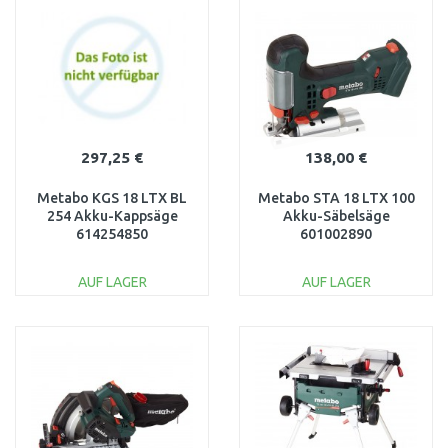
WARENKORB
WARENKORB
Vergleichen
Vergleichen
297,25 €
138,00 €
Metabo KGS 18 LTX BL
Metabo STA 18 LTX 100
254 Akku-Kappsäge
Akku-Säbelsäge
614254850
601002890
AUF LAGER
AUF LAGER
IN DEN
IN DEN
WARENKORB
WARENKORB
Vergleichen
Vergleichen