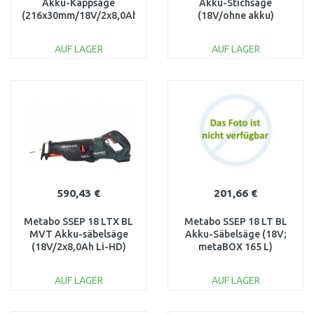
Akku-Kappsäge
Akku-Stichsäge
(216x30mm/18V/2x8,0Ah)
(18V/ohne akku)
619001810
MetaBox 601048840
AUF LAGER
AUF LAGER
IN DEN
IN DEN
WARENKORB
WARENKORB
Vergleichen
Vergleichen
590,43 €
201,66 €
Metabo SSEP 18 LTX BL
Metabo SSEP 18 LT BL
MVT Akku-säbelsäge
Akku-Säbelsäge (18V;
(18V/2x8,0Ah Li-HD)
metaBOX 165 L)
MetaBox 602258810
601617840
AUF LAGER
AUF LAGER
IN DEN
IN DEN