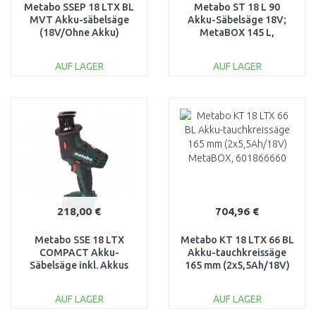
Metabo SSEP 18 LTX BL
Metabo ST 18 L 90
MVT Akku-säbelsäge
Akku-Säbelsäge 18V;
(18V/Ohne Akku)
MetaBOX 145 L,
602258850
601047840
AUF LAGER
AUF LAGER
IN DEN
IN DEN
WARENKORB
WARENKORB
Vergleichen
Vergleichen
218,00 €
704,96 €
Metabo SSE 18 LTX
Metabo KT 18 LTX 66 BL
COMPACT Akku-
Akku-tauchkreissäge
Säbelsäge inkl. Akkus
165 mm (2x5,5Ah/18V)
(18V/2x2,0Ah) Li-ion,
MetaBOX, 601866660
602266500
AUF LAGER
AUF LAGER