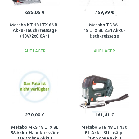
685,05 €
759,99 €
Metabo KT 18 LTX 66 BL
Metabo TS 36-
Akku-Tauchkreissäge
18 LTX BL 254 Akku-
(18V/2x8,0Ah)
tischkreissäge
MetaBOX, 601866810
613025850
AUF LAGER
AUF LAGER
IN DEN
IN DEN
WARENKORB
WARENKORB
Vergleichen
Vergleichen
270,00 €
161,41 €
Metabo MKS 18 LTX BL
Metabo STB 18 LT 130
58 Akku-Handkreissäge
BL Akku-Stichsäge
(18V/ohne Akku)
(18V/ohne akku)