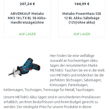
207,24 €
164,99 €
ABVERKAUF Metabo
Metabo PowerMaxx SSE
MKS 18 LTX BL 58 Akku-
12 BL Akku-Säbelsäge
Handkreissäge(ohne
(12V/ohne akku)
Akku)600773840 BESCH.
MetaBox 602322840
KOFFER
AUF LAGER
AUF LAGER
IN DEN
IN DEN
WARENKORB
WARENKORB
Vergleichen
Vergleichen
Hier finden Sie eine vielfältige
Auswahl an hochwertigen Akku
Sägen der renommierten Marke
METABO. Tauchen Sie ein in die Welt
von METABO und entdecken Sie die
perfekten Stichsägen, Säbelsägen,
Kreissägen, Paneelsägen,
Kettensägen, Tischsägen, Trennsäge für Metall, Tauchsägen.
Unsere METABO Akku Sägen sind in verschiedenen Preisklassen
erhältlich, um Ihren Bedürfnissen und Ihrem Budget gerecht zu
werden. Der niedrigste Preis für unsere Produkte in dieser