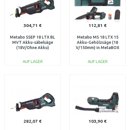
304,71 €
112,81 €
Metabo SSEP 18 LTX BL
Metabo MS 18 LTX 15
MVT Akku-säbelsäge
Akku-Gehölzsäge (18
(18V/Ohne Akku)
V/150mm) in MetaBOX
MetaBox 602258840
145 , 600856840
AUF LAGER
AUF LAGER
IN DEN
IN DEN
WARENKORB
WARENKORB
Vergleichen
Vergleichen
282,07 €
103,90 €