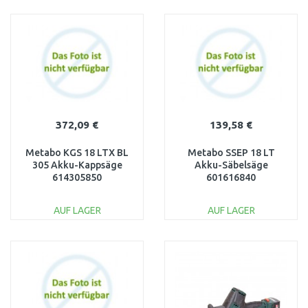
IN DEN
IN DEN
WARENKORB
WARENKORB
Vergleichen
Vergleichen
372,09 €
139,58 €
Metabo KGS 18 LTX BL
Metabo SSEP 18 LT
305 Akku-Kappsäge
Akku-Säbelsäge
614305850
601616840
AUF LAGER
AUF LAGER
IN DEN
IN DEN
WARENKORB
WARENKORB
Vergleichen
Vergleichen