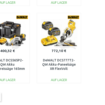
AUF LAGER
AUF LAGER
IN DEN
IN DEN
ARENKORB
WARENKORB
Vergleichen
Vergleichen
400,32 €
772,10 €
LT DCS565P2-
DeWALT DCS777T2-
QW Akku
QW Akku-Paneelsäge
reissäge 165mm
XR FlexVolt
(18V/2x5,0 Ah)
(216mm/54V/2x6,0Ah)
Tstak
AUF LAGER
AUF LAGER
IN DEN
IN DEN
ARENKORB
WARENKORB
Vergleichen
Vergleichen