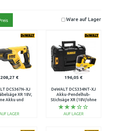
Ware auf
Lager
Preis
208,27 €
196,05 €
LT DCS367N-XJ
DeWALT DCS334NT-XJ
äbelsäge XR 18V,
Akku-Pendelhub-
ne Akku und
Stichsäge XR (18V/ohne
Ladegerät
akku) Tstak
AUF LAGER
AUF LAGER
IN DEN
IN DEN
ARENKORB
WARENKORB