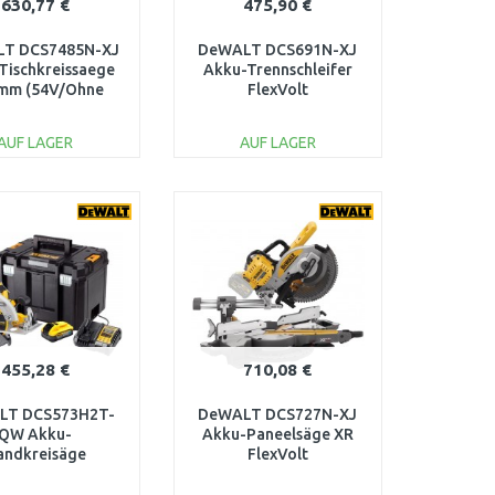
630,77 €
475,90 €
T DCS7485N-XJ
DeWALT DCS691N-XJ
Tischkreissaege
Akku-Trennschleifer
 mm (54V/Ohne
FlexVolt
Akku)
(230mm/54V/ohne
Akku und Ladegerät)
AUF LAGER
AUF LAGER
IN DEN
IN DEN
ARENKORB
WARENKORB
Vergleichen
Vergleichen
455,28 €
710,08 €
LT DCS573H2T-
DeWALT DCS727N-XJ
QW Akku-
Akku-Paneelsäge XR
andkreisäge
FlexVolt
18V/2x5,0Ah
(250mm/54V/ohne
rStack) Tstak
akku)