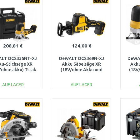
Vergleichen
Vergleichen
208,81 €
124,00 €
LT DCS335NT-XJ
DeWALT DCS369N-XJ
DeWA
ku-Stichsäge XR
Akku Säbelsäge XR
Akku
/ohne akku) Tstak
(18V/ohne Akku und
(18V
Ladegerät)
AUF LAGER
AUF LAGER
IN DEN
IN DEN
WARENKORB
WARENKORB
W
Vergleichen
Vergleichen