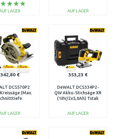
und Ladegerät)
akku) Tstak
AUF LAGER
AUF LAGER
IN DEN
IN DEN
ARENKORB
WARENKORB
Vergleichen
Vergleichen
342,80 €
353,23 €
ALT DCS570P2
DeWALT DCS334P2-
Kreissäge (Max.
QW Akku-Stichsäge XR
chnitttiefe
(18V/2x5,0Ah) Tstak
m/184mm) XR
2x5,0Ah) TSTAK
AUF LAGER
AUF LAGER
IN DEN
IN DEN
ARENKORB
WARENKORB