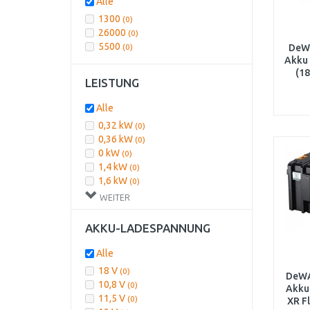
Alle
7
(0)
1300
(0)
Integrierte
(0)
26000
(0)
5500
(0)
DeW
Akku
(1
LEISTUNG
Akk
Alle
0,32 kW
(0)
0,36 kW
(0)
0 kW
(0)
1,4 kW
(0)
1,6 kW
(0)
WEITER
AKKU-LADESPANNUNG
Alle
18 V
(0)
DeWA
10,8 V
(0)
Akku
11,5 V
(0)
XR F