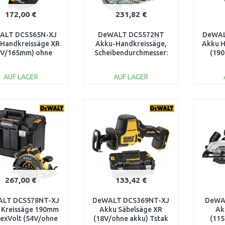
172,00 €
231,82 €
ALT DCS565N-XJ
DeWALT DCS572NT
DeWAL
 Handkreissäge XR
Akku-Handkreissäge,
Akku H
8V/165mm) ohne
Scheibendurchmesser:
(19
u und Ladegerät
184 mm XR (18V) ohne
akku
Akku, TSTAK
AUF LAGER
AUF LAGER
IN DEN
IN DEN
WARENKORB
WARENKORB
W
Vergleichen
Vergleichen
267,00 €
133,42 €
LT DCS578NT-XJ
DeWALT DCS369NT-XJ
DeWA
 Kreissäge 190mm
Akku Säbelsäge XR
Ak
lexVolt (54V/ohne
(18V/ohne akku) Tstak
(11