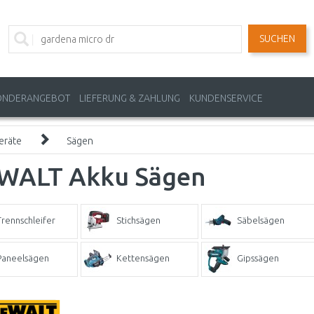
SUCHEN
ONDERANGEBOT
LIEFERUNG & ZAHLUNG
KUNDENSERVICE
eräte
Sägen
WALT Akku Sägen
Trennschleifer
Stichsägen
Säbelsägen
Paneelsägen
Kettensägen
Gipssägen