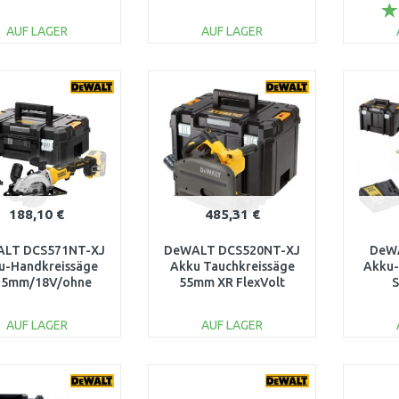
akku) Tstak
Akku 
AUF LAGER
AUF LAGER
IN DEN
IN DEN
WARENKORB
WARENKORB
W
Vergleichen
Vergleichen
188,10 €
485,31 €
LT DCS571NT-XJ
DeWALT DCS520NT-XJ
DeW
u-Handkreissäge
Akku Tauchkreissäge
Akku-
15mm/18V/ohne
55mm XR FlexVolt
S
akku) Tstak
(54V/ohne akku) Tstak
64m
(18V/
AUF LAGER
AUF LAGER
IN DEN
IN DEN
WARENKORB
WARENKORB
W