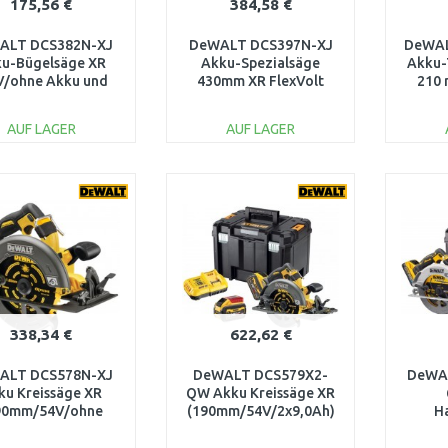
175,56 €
384,58 €
ALT DCS382N-XJ
DeWALT DCS397N-XJ
DeWAL
u-Bügelsäge XR
Akku-Spezialsäge
Akku-
V/ohne Akku und
430mm XR FlexVolt
210
Ladegerät)
54V, ohne Akkus
AUF LAGER
AUF LAGER
IN DEN
IN DEN
WARENKORB
WARENKORB
W
Vergleichen
Vergleichen
338,34 €
622,62 €
ALT DCS578N-XJ
DeWALT DCS579X2-
DeWA
ku Kreissäge XR
QW Akku Kreissäge XR
90mm/54V/ohne
(190mm/54V/2x9,0Ah)
H
akku)
Tstak box
(
Powe