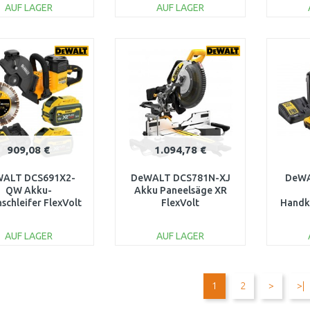
AUF LAGER
AUF LAGER
IN DEN
IN DEN
WARENKORB
WARENKORB
W
Vergleichen
Vergleichen
909,08 €
1.094,78 €
ALT DCS691X2-
DeWALT DCS781N-XJ
DeWA
QW Akku-
Akku Paneelsäge XR
schleifer FlexVolt
FlexVolt
Handk
mm/54V/2x9,0Ah)
(305mm/54V/ohne
XR 
Akku und Ladegerät)
AUF LAGER
AUF LAGER
IN DEN
IN DEN
WARENKORB
WARENKORB
W
1
2
>
>|
Vergleichen
Vergleichen