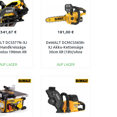
Vergleichen
Vergleichen
341,67 €
181,00 €
LT DCS577N-XJ
DeWALT DCMCS565N-
 Handkreissäge
XJ Akku-Kettensäge
enlos 190mm XR
30cm XR (18V/ohne
Volt (54V/ohne
Akku)
Akku)
AUF LAGER
AUF LAGER
IN DEN
IN DEN
ARENKORB
WARENKORB
Vergleichen
Vergleichen