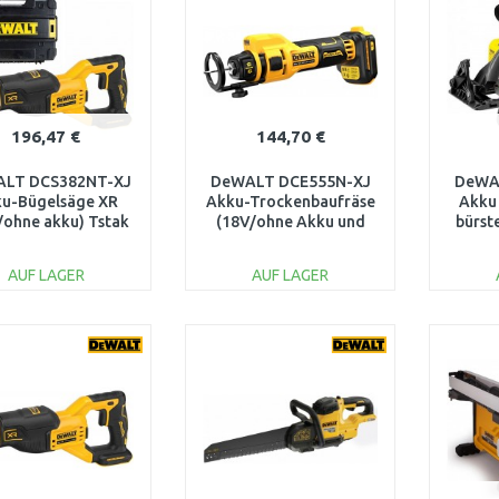
Vergleichen
Vergleichen
196,47 €
144,70 €
LT DCS382NT-XJ
DeWALT DCE555N-XJ
DeWA
u-Bügelsäge XR
Akku-Trockenbaufräse
Akku
/ohne akku) Tstak
(18V/ohne Akku und
bürst
Ladegerät)
Flex
AUF LAGER
AUF LAGER
IN DEN
IN DEN
WARENKORB
WARENKORB
W
Vergleichen
Vergleichen