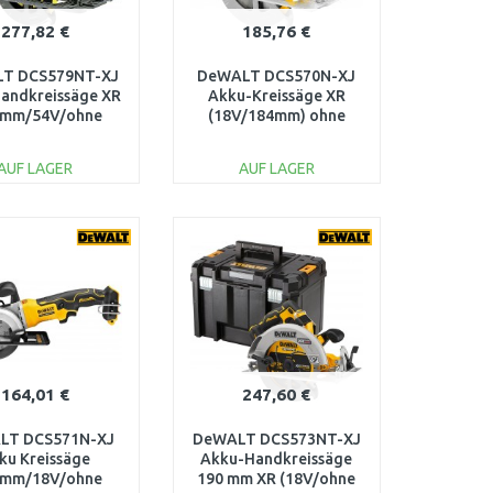
277,82 €
185,76 €
T DCS579NT-XJ
DeWALT DCS570N-XJ
andkreissäge XR
Akku-Kreissäge XR
0mm/54V/ohne
(18V/184mm) ohne
) T-stak box VI
Akku und Ladegerät
AUF LAGER
AUF LAGER
IN DEN
IN DEN
ARENKORB
WARENKORB
Vergleichen
Vergleichen
164,01 €
247,60 €
LT DCS571N-XJ
DeWALT DCS573NT-XJ
ku Kreissäge
Akku-Handkreissäge
5mm/18V/ohne
190 mm XR (18V/ohne