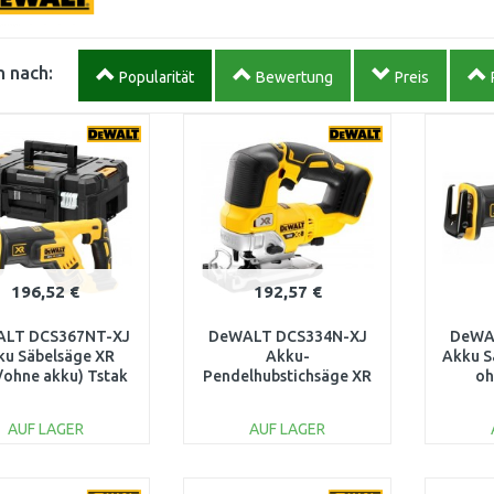
 nach:
Popularität
Bewertung
Preis
196,52 €
192,57 €
LT DCS367NT-XJ
DeWALT DCS334N-XJ
DeWA
ku Säbelsäge XR
Akku-
Akku S
/ohne akku) Tstak
Pendelhubstichsäge XR
oh
(18V/ohne Akku und
Ladegerät)
AUF LAGER
AUF LAGER
IN DEN
IN DEN
WARENKORB
WARENKORB
W