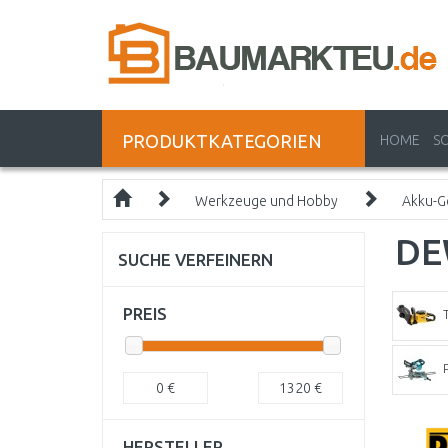
PRODUKTKATEGORIEN
HOME
S
Werkzeuge und Hobby
Akku-G
DE
SUCHE VERFEINERN
PREIS
0
€
1320
€
HERSTELLER