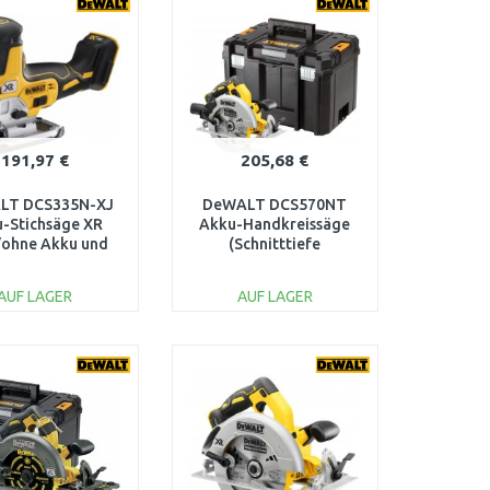
Vergleichen
Vergleichen
191,97 €
205,68 €
LT DCS335N-XJ
DeWALT DCS570NT
-Stichsäge XR
Akku-Handkreissäge
/ohne Akku und
(Schnitttiefe
Ladegerät)
64mm/184mm) XR 18V,
ohne Akku, im TSTAK
AUF LAGER
AUF LAGER
IN DEN
IN DEN
ARENKORB
WARENKORB
Vergleichen
Vergleichen