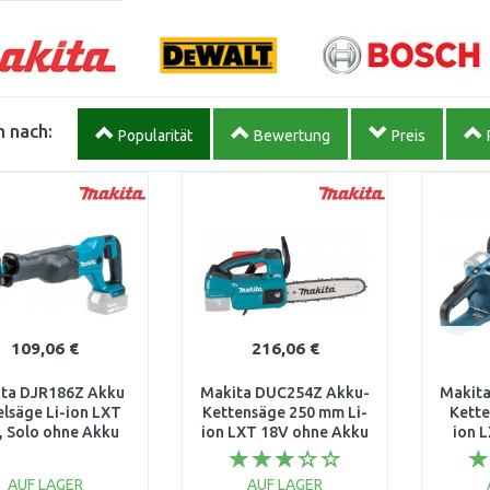
 nach:
Popularität
Bewertung
Preis
109,06 €
216,06 €
ta DJR186Z Akku
Makita DUC254Z Akku-
Makit
lsäge Li-ion LXT
Kettensäge 250 mm Li-
Kette
, Solo ohne Akku
ion LXT 18V ohne Akku
ion 
AUF LAGER
AUF LAGER