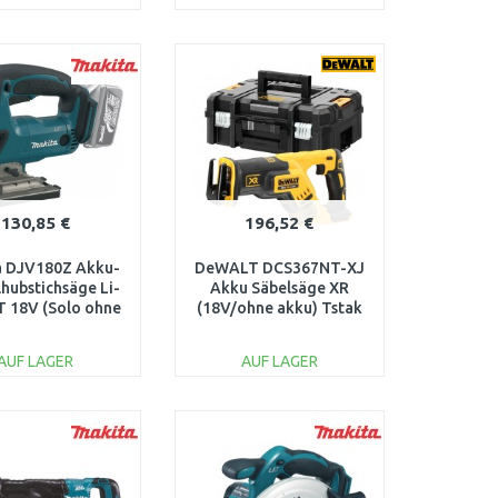
IN DEN
IN DEN
ARENKORB
WARENKORB
Vergleichen
Vergleichen
130,85 €
196,52 €
a DJV180Z Akku-
DeWALT DCS367NT-XJ
hubstichsäge Li-
Akku Säbelsäge XR
T 18V (Solo ohne
(18V/ohne akku) Tstak
Akku)
AUF LAGER
AUF LAGER
IN DEN
IN DEN
ARENKORB
WARENKORB
Vergleichen
Vergleichen