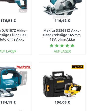
176,91 €
116,62 €
a DJR187Z Akku-
Makita DSS611Z Akku-
osäge Li-ion LXT
Handkreissäge 165 mm,
Solo ohne Akku
18V, ohne Akku
AUF LAGER
AUF LAGER
IN DEN
IN DEN
ARENKORB
WARENKORB
Vergleichen
Vergleichen
184,18 €
196,05 €