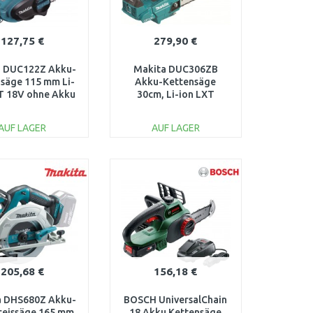
127,75 €
279,90 €
a DUC122Z Akku-
Makita DUC306ZB
säge 115 mm Li-
Akku-Kettensäge
T 18V ohne Akku
30cm, Li-ion LXT
2x18V, Solo ohne Akku
AUF LAGER
AUF LAGER
IN DEN
IN DEN
ARENKORB
WARENKORB
Vergleichen
Vergleichen
205,68 €
156,18 €
a DHS680Z Akku-
BOSCH UniversalChain
eissäge 165 mm,
18 Akku Kettensäge