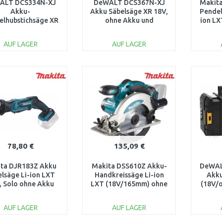
ALT DCS334N-XJ
DeWALT DCS367N-XJ
Makit
Akku-
Akku Säbelsäge XR 18V,
Pendel
elhubstichsäge XR
ohne Akku und
ion LX
V/ohne Akku und
Ladegerät
Ladegerät)
AUF LAGER
AUF LAGER
IN DEN
IN DEN
WARENKORB
WARENKORB
W
Vergleichen
Vergleichen
78,80 €
135,09 €
ta DJR183Z Akku
Makita DSS610Z Akku-
DeWAL
lsäge Li-ion LXT
Handkreissäge Li-ion
Akku
, Solo ohne Akku
LXT (18V/165mm) ohne
(18V/
Akku
AUF LAGER
AUF LAGER