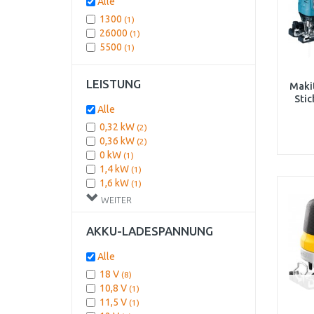
Alle
7
(1)
1300
(1)
Integrierte
(1)
26000
(1)
5500
(1)
LEISTUNG
Maki
Sti
Alle
0,32 kW
(2)
0,36 kW
(2)
0 kW
(1)
1,4 kW
(1)
1,6 kW
(1)
WEITER
AKKU-LADESPANNUNG
Alle
18 V
(8)
10,8 V
(1)
11,5 V
(1)