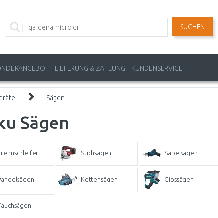
SUCHEN
ONDERANGEBOT
LIEFERUNG & ZAHLUNG
KUNDENSERVICE
eräte
Sägen
ku Sägen
Trennschleifer
Stichsägen
Säbelsägen
Paneelsägen
Kettensägen
Gipssägen
Tauchsägen