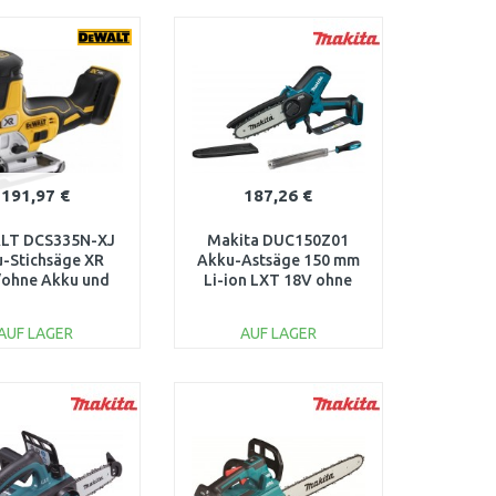
IN DEN
IN DEN
ARENKORB
WARENKORB
Vergleichen
Vergleichen
191,97 €
187,26 €
LT DCS335N-XJ
Makita DUC150Z01
-Stichsäge XR
Akku-Astsäge 150 mm
/ohne Akku und
Li-ion LXT 18V ohne
Ladegerät)
akku
AUF LAGER
AUF LAGER
IN DEN
IN DEN
ARENKORB
WARENKORB
Vergleichen
Vergleichen