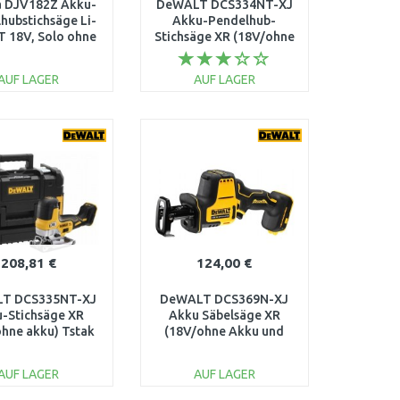
a DJV182Z Akku-
DeWALT DCS334NT-XJ
hubstichsäge Li-
Akku-Pendelhub-
T 18V, Solo ohne
Stichsäge XR (18V/ohne
Akku
akku) Tstak
AUF LAGER
AUF LAGER
IN DEN
IN DEN
ARENKORB
WARENKORB
Vergleichen
Vergleichen
208,81 €
124,00 €
T DCS335NT-XJ
DeWALT DCS369N-XJ
-Stichsäge XR
Akku Säbelsäge XR
ohne akku) Tstak
(18V/ohne Akku und
Ladegerät)
AUF LAGER
AUF LAGER