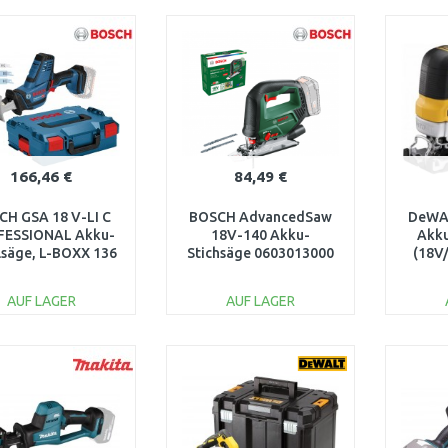
IN DEN
IN DEN
WARENKORB
WARENKORB
W
Vergleichen
Vergleichen
166,46 €
84,49 €
CH GSA 18 V-LI C
BOSCH AdvancedSaw
DeWA
FESSIONAL Akku-
18V-140 Akku-
Akku
lsäge, L-BOXX 136
Stichsäge 0603013000
(18V
kl. 3 Sägeblätter
06016A5001
AUF LAGER
AUF LAGER
IN DEN
IN DEN
WARENKORB
WARENKORB
W
Vergleichen
Vergleichen