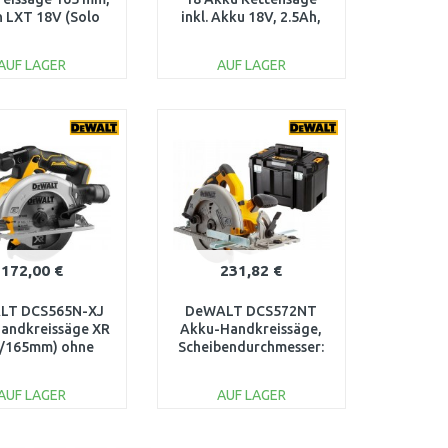
n LXT 18V (Solo
inkl. Akku 18V, 2.5Ah,
ohne Akku)
06008B8000
AUF LAGER
AUF LAGER
IN DEN
IN DEN
ARENKORB
WARENKORB
Vergleichen
Vergleichen
172,00 €
231,82 €
LT DCS565N-XJ
DeWALT DCS572NT
andkreissäge XR
Akku-Handkreissäge,
V/165mm) ohne
Scheibendurchmesser:
 und Ladegerät
184 mm XR (18V) ohne
Akku, TSTAK
AUF LAGER
AUF LAGER
IN DEN
IN DEN
ARENKORB
WARENKORB