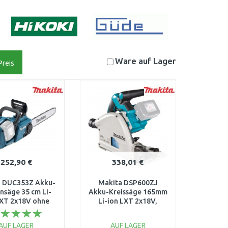
Ware auf
Lager
Preis
252,90 €
338,01 €
a DUC353Z Akku-
Makita DSP600ZJ
nsäge 35 cm Li-
Akku-Kreissäge 165mm
LXT 2x18V ohne
Li-ion LXT 2x18V,
Akku
Makpac, ohne Akku
AUF LAGER
AUF LAGER