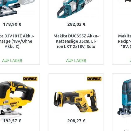
178,90 €
282,02 €
ta DJV181Z Akku-
Makita DUC355Z Akku-
Makit
chsäge (18V/Ohne
Kettensäge 35cm, Li-
Recipr
Akku Z)
ion LXT 2x18V, Solo
18V, 
ohne Akku
AUF LAGER
AUF LAGER
IN DEN
IN DEN
WARENKORB
WARENKORB
W
Vergleichen
Vergleichen
192,57 €
208,27 €