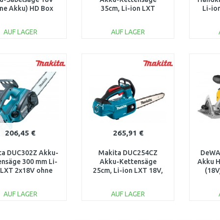
ne Akku) HD Box
35cm, Li-ion LXT
Li-io
4933478293
2x18V, Solo ohne Akku
AUF LAGER
AUF LAGER
IN DEN
IN DEN
WARENKORB
WARENKORB
W
Vergleichen
Vergleichen
206,45 €
265,91 €
ta DUC302Z Akku-
Makita DUC254CZ
DeWA
ensäge 300 mm Li-
Akku-Kettensäge
Akku H
 LXT 2x18V ohne
25cm, Li-ion LXT 18V,
(18
Akku
Solo ohne Akku
Akku
AUF LAGER
AUF LAGER
IN DEN
IN DEN
WARENKORB
WARENKORB
W