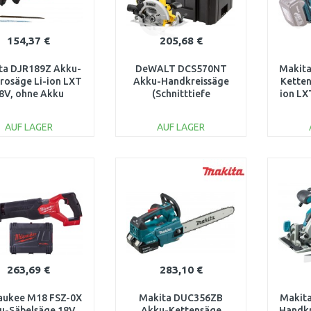
154,37 €
205,68 €
ta DJR189Z Akku-
DeWALT DCS570NT
Makit
rosäge Li-ion LXT
Akku-Handkreissäge
Ketten
8V, ohne Akku
(Schnitttiefe
ion LX
64mm/184mm) XR 18V,
ohne Akku, im TSTAK
AUF LAGER
AUF LAGER
IN DEN
IN DEN
WARENKORB
WARENKORB
W
Vergleichen
Vergleichen
263,69 €
283,10 €
aukee M18 FSZ-0X
Makita DUC356ZB
Makit
u-Säbelsäge 18V
Akku-Kettensäge
Handkr