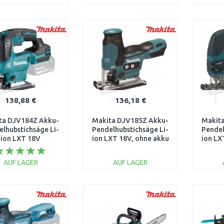
IN DEN
IN DEN
WARENKORB
WARENKORB
W
Vergleichen
Vergleichen
138,88 €
136,18 €
ta DJV184Z Akku-
Makita DJV185Z Akku-
Makit
lhubstichsäge Li-
Pendelhubstichsäge Li-
Pendel
ion LXT 18V
ion LXT 18V, ohne akku
ion LX
AUF LAGER
AUF LAGER
IN DEN
IN DEN
WARENKORB
WARENKORB
W
Vergleichen
Vergleichen