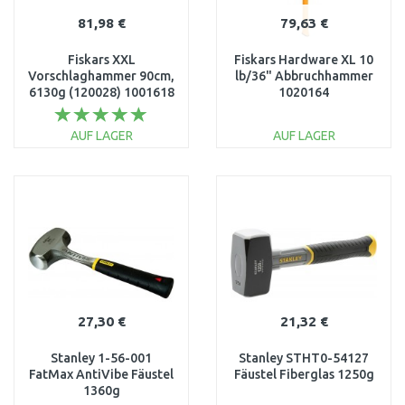
81,98 €
79,63 €
Fiskars XXL
Fiskars Hardware XL 10
Vorschlaghammer 90cm,
lb/36" Abbruchhammer
6130g (120028) 1001618
1020164
AUF LAGER
AUF LAGER
IN DEN
IN DEN
WARENKORB
WARENKORB
Vergleichen
Vergleichen
27,30 €
21,32 €
Stanley 1-56-001
Stanley STHT0-54127
FatMax AntiVibe Fäustel
Fäustel Fiberglas 1250g
1360g