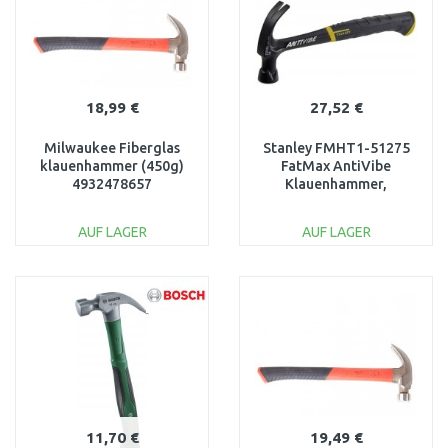
18,99 €
27,52 €
Milwaukee Fiberglas
Stanley FMHT1-51275
klauenhammer (450g)
FatMax AntiVibe
4932478657
Klauenhammer,
gebogene Klaue, 453g
AUF LAGER
AUF LAGER
IN DEN
IN DEN
WARENKORB
WARENKORB
Vergleichen
Vergleichen
11,70 €
19,49 €