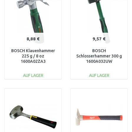
Vergleichen
Vergleichen
8,88 €
9,57 €
BOSCH Klauenhammer
BOSCH
225 g / 8 oz
Schlosserhammer 300 g
1600A02ZA3
1600A032UW
AUF LAGER
AUF LAGER
IN DEN
IN DEN
WARENKORB
WARENKORB
Vergleichen
Vergleichen