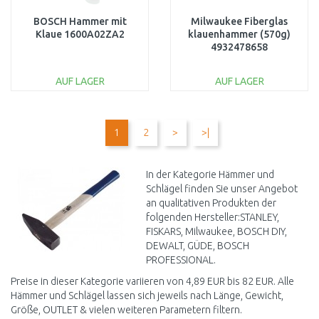
BOSCH Hammer mit
Milwaukee Fiberglas
Klaue 1600A02ZA2
klauenhammer (570g)
4932478658
AUF LAGER
AUF LAGER
IN DEN
IN DEN
WARENKORB
WARENKORB
1
2
>
>|
Vergleichen
Vergleichen
In der Kategorie Hämmer und
Schlägel finden Sie unser Angebot
an qualitativen Produkten der
folgenden Hersteller:STANLEY,
FISKARS, Milwaukee, BOSCH DIY,
DEWALT, GÜDE, BOSCH
PROFESSIONAL.
Preise in dieser Kategorie variieren von 4,89 EUR bis 82 EUR. Alle
Hämmer und Schlägel lassen sich jeweils nach Länge, Gewicht,
Größe, OUTLET & vielen weiteren Parametern filtern.