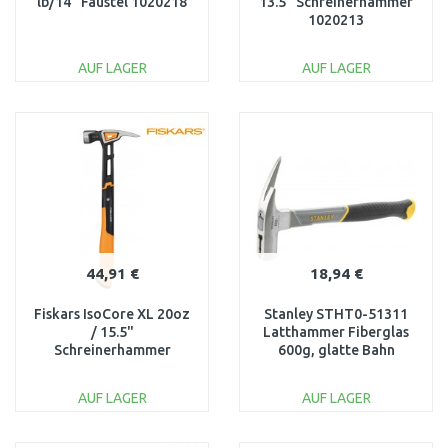
lb/14" Fäustel 1020218
13.5" Schreinerhammer
1020213
AUF LAGER
AUF LAGER
IN DEN
IN DEN
WARENKORB
WARENKORB
Vergleichen
Vergleichen
44,91 €
18,94 €
Fiskars IsoCore XL 20oz
Stanley STHT0-51311
/ 15.5"
Latthammer Fiberglas
Schreinerhammer
600g, glatte Bahn
1020215
AUF LAGER
AUF LAGER
IN DEN
IN DEN