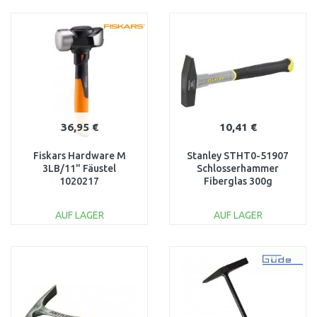
IN DEN
IN DEN
WARENKORB
WARENKORB
Vergleichen
Vergleichen
36,95 €
10,41 €
Fiskars Hardware M
Stanley STHT0-51907
3LB/11" Fäustel
Schlosserhammer
1020217
Fiberglas 300g
AUF LAGER
AUF LAGER
IN DEN
IN DEN
WARENKORB
WARENKORB
Vergleichen
Vergleichen