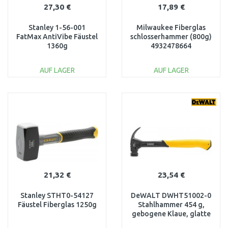
27,30 €
17,89 €
Stanley 1-56-001
Milwaukee Fiberglas
FatMax AntiVibe Fäustel
schlosserhammer (800g)
1360g
4932478664
AUF LAGER
AUF LAGER
IN DEN
IN DEN
WARENKORB
WARENKORB
Vergleichen
Vergleichen
21,32 €
23,54 €
Stanley STHT0-54127
DeWALT DWHT51002-0
Fäustel Fiberglas 1250g
Stahlhammer 454 g,
gebogene Klaue, glatte
Schlagfläche