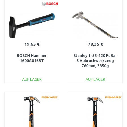
WARENKORB
WARENKORB
Vergleichen
Vergleichen
19,65 €
78,35 €
BOSCH Hammer
Stanley 1-55-120 FuBar
1600A016BT
3 Abbruchwerkzeug
760mm, 3850g
AUF LAGER
AUF LAGER
IN DEN
IN DEN
WARENKORB
WARENKORB
Vergleichen
Vergleichen