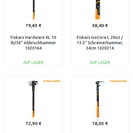
79,63 €
38,40 €
Fiskars Hardware XL 10
Fiskars IsoCore L 20oz /
lb/36" Abbruchhammer
13.5" Schreinerhammer,
1020164
34cm 1020214
AUF LAGER
AUF LAGER
IN DEN
IN DEN
WARENKORB
WARENKORB
Vergleichen
Vergleichen
72,90 €
78,05 €