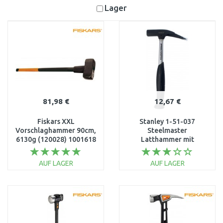
Lager
81,98 €
12,67 €
Fiskars XXL
Stanley 1-51-037
Vorschlaghammer 90cm,
Steelmaster
6130g (120028) 1001618
Latthammer mit
magnetischem
Nagelhalter 600g
AUF LAGER
AUF LAGER
IN DEN
IN DEN
WARENKORB
WARENKORB
Vergleichen
Vergleichen