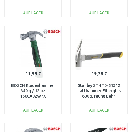
AUF LAGER
AUF LAGER
IN DEN
IN DEN
WARENKORB
WARENKORB
Vergleichen
Vergleichen
11,39 €
19,78 €
BOSCH Klauenhammer
Stanley STHT0-51312
340 g / 12 oz
Latthammer Fiberglas
1600A02W7X
600g, rauhe Bahn
AUF LAGER
AUF LAGER
IN DEN
IN DEN
WARENKORB
WARENKORB