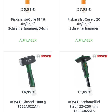
35,51 €
37,95 €
Fiskars IsoCore M 16
Fiskars IsoCore L 20
oz/13.5"
oz/13.5"
Schreinerhammer, 34cm
Schreinerhammer
1027202
1027203
AUF LAGER
AUF LAGER
IN DEN
IN DEN
WARENKORB
WARENKORB
Vergleichen
Vergleichen
16,99 €
11,09 €
BOSCH Fäustel 1000 g
BOSCH Steinmeißel
1600A02ZA4
flach 22–250 mm
1600A02ZA5