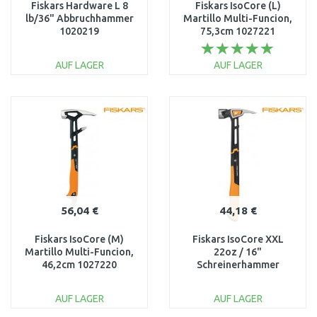
Fiskars Hardware L 8
Fiskars IsoCore (L)
lb/36" Abbruchhammer
Martillo Multi-Funcion,
1020219
75,3cm 1027221
AUF LAGER
AUF LAGER
IN DEN
IN DEN
WARENKORB
WARENKORB
Vergleichen
Vergleichen
56,04 €
44,18 €
Fiskars IsoCore (M)
Fiskars IsoCore XXL
Martillo Multi-Funcion,
22oz / 16"
46,2cm 1027220
Schreinerhammer
1020216
AUF LAGER
AUF LAGER