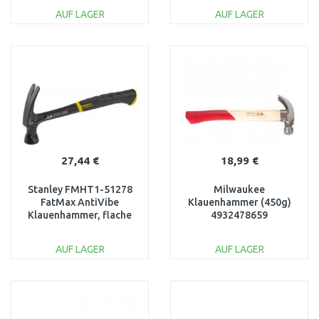
AUF LAGER
AUF LAGER
IN DEN
IN DEN
WARENKORB
WARENKORB
Vergleichen
Vergleichen
27,44 €
18,99 €
Stanley FMHT1-51278
Milwaukee
FatMax AntiVibe
Klauenhammer (450g)
Klauenhammer, flache
4932478659
Klaue, 567g
AUF LAGER
AUF LAGER
IN DEN
IN DEN
WARENKORB
WARENKORB
Vergleichen
Vergleichen