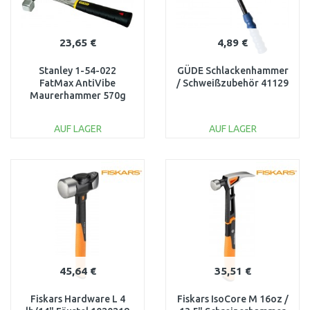
23,65 €
4,89 €
Stanley 1-54-022
GÜDE Schlackenhammer
FatMax AntiVibe
/ Schweißzubehör 41129
Maurerhammer 570g
AUF LAGER
AUF LAGER
IN DEN
IN DEN
WARENKORB
WARENKORB
Vergleichen
Vergleichen
45,64 €
35,51 €
Fiskars Hardware L 4
Fiskars IsoCore M 16oz /